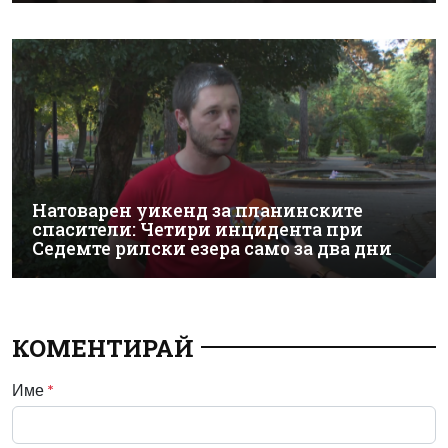
Натоварен уикенд за планинските
спасители: Четири инцидента при
Седемте рилски езера само за два дни
КОМЕНТИРАЙ
Име
*