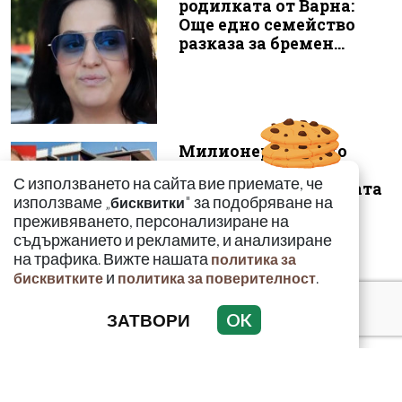
родилката от Варна:
Още едно семейство
разказа за бремен...
Милионерът Владо
Загатото искал да
С използването на сайта вие приемате, че
снабдява с кафе новата
използваме „
" за подобряване на
бисквитки
власт
преживяването, персонализиране на
съдържанието и рекламите, и анализиране
на трафика. Вижте нашата
политика за
и
.
бисквитките
политика за поверителност
Докато министърът
ЗАТВОРИ
OK
говори за 31%,
собственото му
държавно дружество е
н...