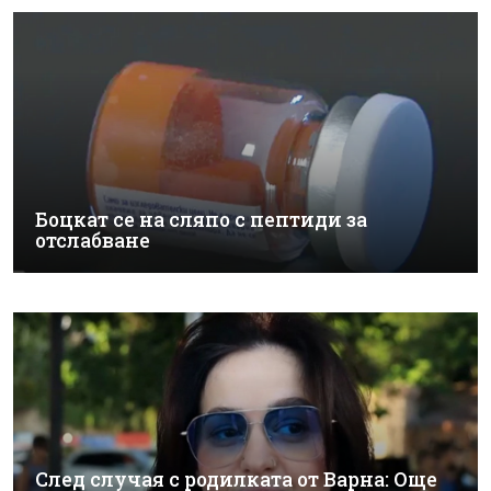
Боцкат се на сляпо с пептиди за
отслабване
След случая с родилката от Варна: Още