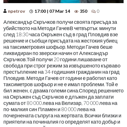
npetrov
17:00 | 07 Mar 14
350
0
Александър Скръчков получи своята присъда за
убийството на Методи ГачевВ четвъртък минути
след 18:30 часа Окръжен съд в град Пловдив взе
решение и съобщи присъдата на жестокия убиец
на таксиметровия шофьор. Методи Гачев беше
ликвидиран по зверски начин от Александър
Скръчков.Той получи 20 години лишаване от
свобода при строг режим за извършеното кърваво
престъпление на 34-годишния гражданин на град
Пловдив. Методи Гачев от години е работил като
таксиметров шофьор и не е имал проблеми. Той е
бил женен, с двама големи сина.Според решението
на Окръжен съд Скръчков е длъжен да заплати
сумата от 80 000 лева на Велизар, 70 000 лева на
по-малкия син Пламен и 80 000 лева на
почернената съпруга на жертвата. Всички близки и
приятели на починалия го определят като добър и