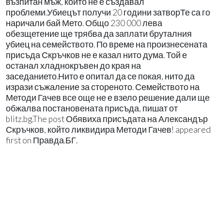
възпитан мъж, който не е създавал
проблеми.Убиецът получи 20 години затворТе са го
наричали бай Мето. Общо 230 000 лева
обезщетение ще трябва да заплати бруталния
убиец на семейството. По време на произнесената
присъда Скръчков не е казал нито дума. Той е
останал хладнокръвен до края на
заседанието.Нито е опитал да се покая, нито да
изрази съжаление за стореното. Семейството на
Методи Гачев все още не е взело решение дали ще
обжалва постановената присъда, пишат от
blitz.bg.The post Обявиха присъдата на Александър
Скръчков, който ликвидира Методи Гачев! appeared
first on Правда.БГ.