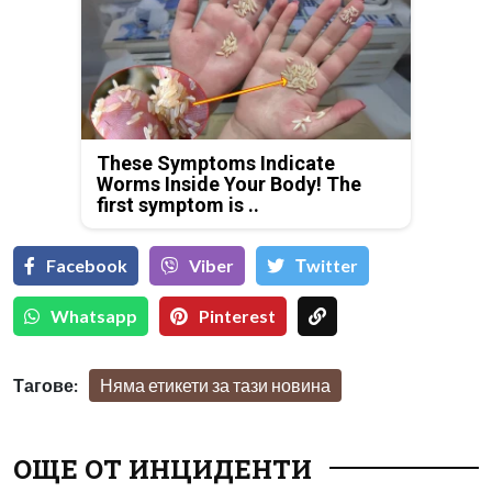
These Symptoms Indicate
Worms Inside Your Body! The
first symptom is ..
Facebook
Viber
Тwitter
Whatsapp
Pinterest
Тагове:
Няма етикети за тази новина
ОЩЕ ОТ ИНЦИДЕНТИ