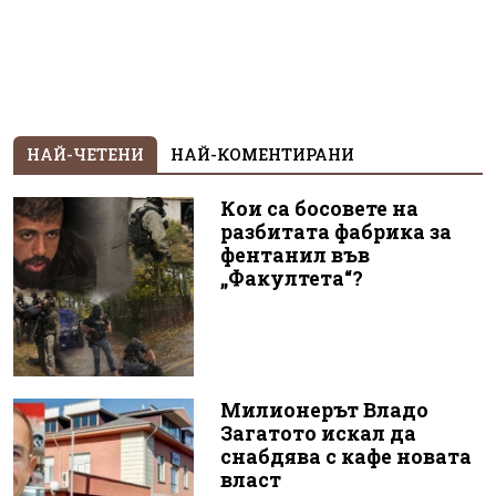
НАЙ-ЧЕТЕНИ
НАЙ-КОМЕНТИРАНИ
Кои са босовете на
разбитата фабрика за
фентанил във
„Факултета“?
Милионерът Владо
Загатото искал да
снабдява с кафе новата
власт