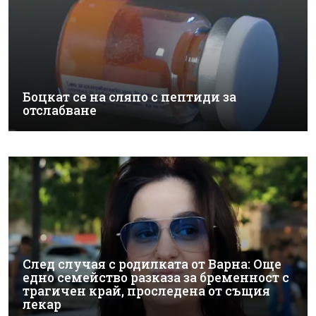
Боцкат се на сляпо с пептиди за
отслабване
След случая с родилката от Варна: Още
едно семейство разказа за бременност с
трагичен край, проследена от същия
лекар