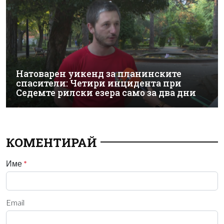
Натоварен уикенд за планинските
спасители: Четири инцидента при
Седемте рилски езера само за два дни
КОМЕНТИРАЙ
Име
*
Email