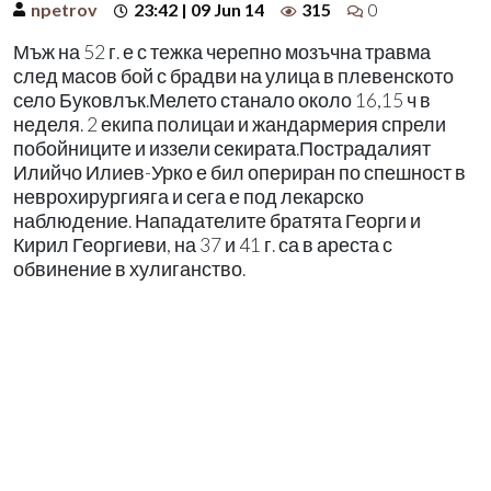
npetrov
23:42 | 09 Jun 14
315
0
Мъж на 52 г. е с тежка черепно мозъчна травма
след масов бой с брадви на улица в плевенското
село Буковлък.Мелето станало около 16,15 ч в
неделя. 2 екипа полицаи и жандармерия спрели
побойниците и иззели секирата.Пострадалият
Илийчо Илиев-Урко е бил опериран по спешност в
неврохирургияга и сега е под лекарско
наблюдение. Нападателите братята Георги и
Кирил Георгиеви, на 37 и 41 г. са в ареста с
обвинение в хулиганство.