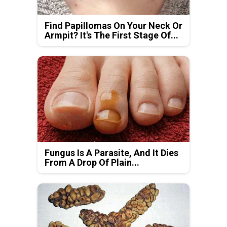
Find Papillomas On Your Neck Or
Armpit? It's The First Stage Of...
Fungus Is A Parasite, And It Dies
From A Drop Of Plain...