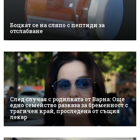
Боцкат се на сляпо с пептиди за
отслабване
След случая с родилката от Варна: Още
едно семейство разказа за бременност с
трагичен край, проследена от същия
лекар