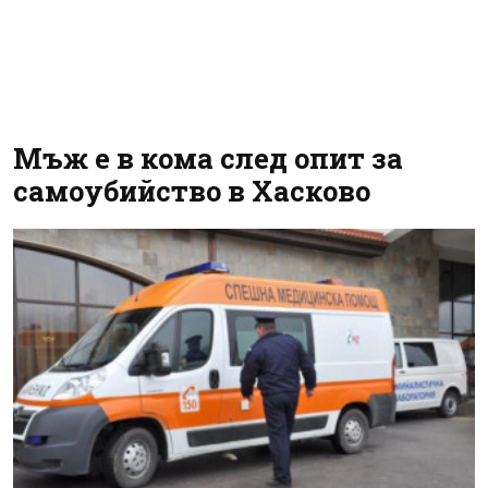
Мъж е в кома след опит за
самоубийство в Хасково