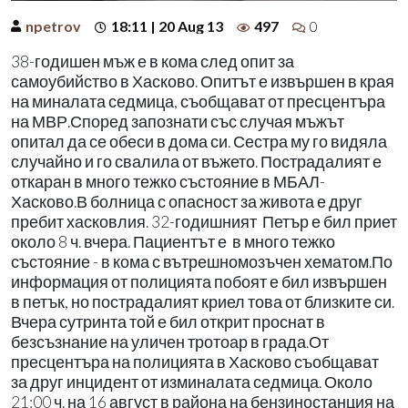
npetrov
18:11 | 20 Aug 13
497
0
38-годишен мъж е в кома след опит за
самоубийство в Хасково. Опитът е извършен в края
на миналата седмица, съобщават от пресцентъра
на МВР.Според запознати със случая мъжът
опитал да се обеси в дома си. Сестра му го видяла
случайно и го свалила от въжето. Пострадалият е
откаран в много тежко състояние в МБАЛ-
Хасково.В болница с опасност за живота е друг
пребит хасковлия. 32-годишният Петър е бил приет
около 8 ч. вчера. Пациентът е в много тежко
състояние - в кома с вътрешномозъчен хематом.По
информация от полицията побоят е бил извършен
в петък, но пострадалият криел това от близките си.
Вчера сутринта той е бил открит проснат в
безсъзнание на уличен тротоар в града.От
пресцентъра на полицията в Хасково съобщават
за друг инцидент от изминалата седмица. Около
21:00 ч. на 16 август в района на бензиностанция на