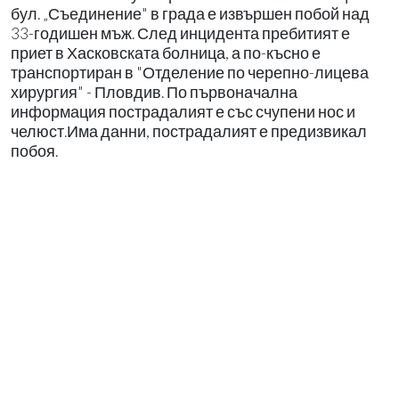
бул. „Съединение" в града е извършен побой над
33-годишен мъж. След инцидента пребитият е
приет в Хасковската болница, а по-късно е
транспортиран в "Отделение по черепно-лицева
хирургия" - Пловдив. По първоначална
информация пострадалият е със счупени нос и
челюст.Има данни, пострадалият е предизвикал
побоя.