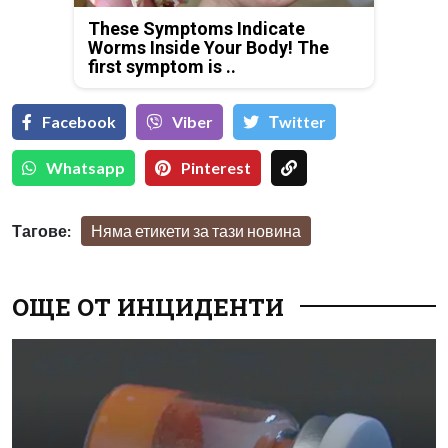
These Symptoms Indicate
Worms Inside Your Body! The
first symptom is ..
Facebook
Viber
Тwitter
Whatsapp
Pinterest
Тагове:
Няма етикети за тази новина
ОЩЕ ОТ ИНЦИДЕНТИ