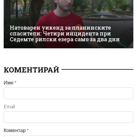
Натоварен уикенд за планинските
спасители: Четири инцидента при
Седемте рилски езера само за два дни
КОМЕНТИРАЙ
Име
*
Email
Коментар
*