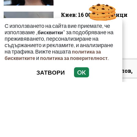
Киев: 16 000 чужденци
се сражават в
С използването на сайта вие приемате, че
украинските
използваме „
" за подобряване на
бисквитки
въоръжени сили
преживяването, персонализиране на
съдържанието и рекламите, и анализиране
на трафика. Вижте нашата
политика за
и
.
бисквитките
политика за поверителност
Д-р Християн Даскалов,
ЗАТВОРИ
OK
експерт по
киберсигурност:
Неоторизираният дост...