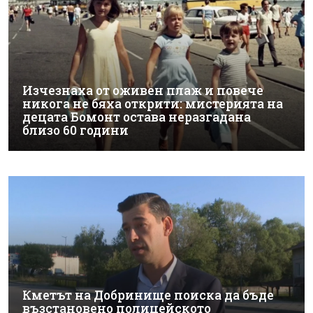
Изчезнаха от оживен плаж и повече
никога не бяха открити: мистерията на
децата Бомонт остава неразгадана
близо 60 години
Кметът на Добринище поиска да бъде
възстановено полицейското