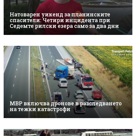
Натоварен уикенд за планинските
спасители: Четири инцидента при
Седемте рилски езера само за два дни
МВР включва дронове в разследването
на тежки катастрофи