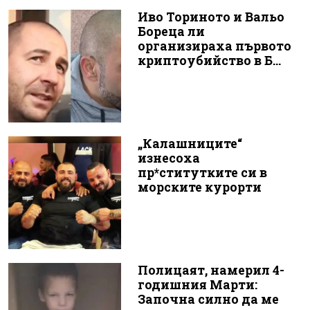
Иво Ториното и Вальо
Бореца ли
организираха първото
криптоубийство в Б...
„Калашниците“
изнесоха
пр*ститутките си в
морските курорти
Полицаят, намерил 4-
годишния Марти:
Започна силно да ме