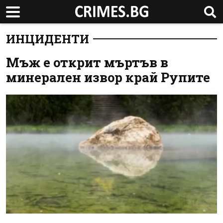
ИНЦИДЕНТИ
Мъж е открит мъртъв в
минерален извор край Рупите