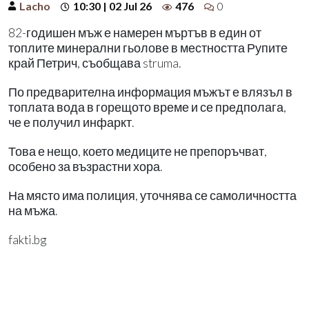
Lacho
10:30 | 02 Jul 26
476
0
82-годишен мъж е намерен мъртъв в един от
топлите минерални гьолове в местността Рупите
край Петрич, съобщава struma.
По предварителна информация мъжът е влязъл в
топлата вода в горещото време и се предполага,
че е получил инфаркт.
Това е нещо, което медиците не препоръчват,
особено за възрастни хора.
На място има полиция, уточнява се самоличността
на мъжа.
fakti.bg