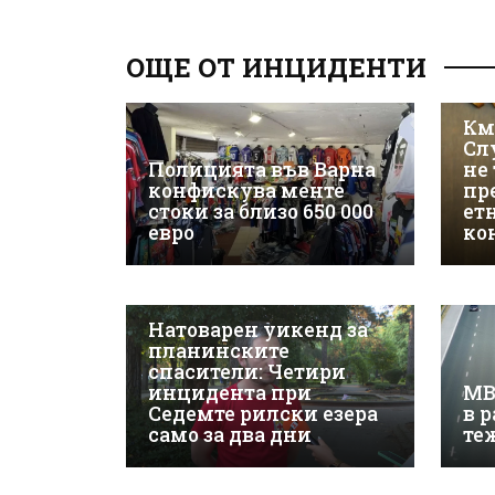
ОЩЕ ОТ ИНЦИДЕНТИ
Км
Сл
Полицията във Варна
не 
конфискува менте
пр
стоки за близо 650 000
ет
евро
ко
Натоварен уикенд за
планинските
спасители: Четири
инцидента при
МВ
Седемте рилски езера
в 
само за два дни
те