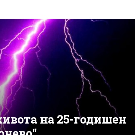
ивота на 25-годишен
онево“