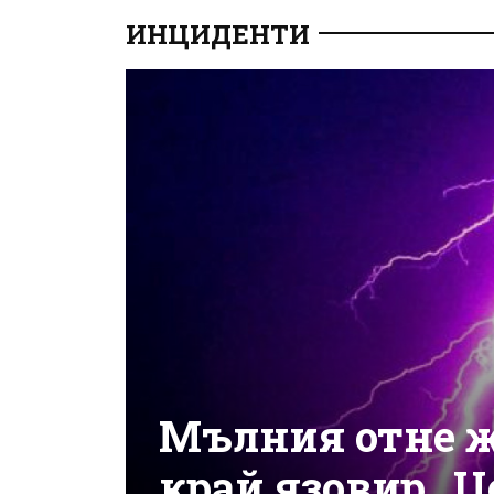
ИНЦИДЕНТИ
Мълния отне ж
край язовир „Ц