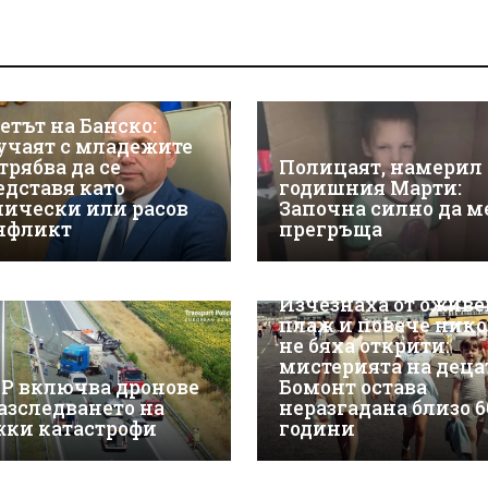
етът на Банско:
учаят с младежите
трябва да се
Полицаят, намерил 
едставя като
годишния Марти:
нически или расов
Започна силно да м
нфликт
прегръща
Изчезнаха от оживе
плаж и повече нико
не бяха открити:
мистерията на деца
Р включва дронове
Бомонт остава
разследването на
неразгадана близо 6
жки катастрофи
години