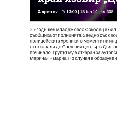
npetrov
13:00 | 18 Jun 14
308
25-годишен младеж село Соколец е бил 
съобщиха от полицията. Заедно със свои
полицейската хроника, в момента на ин
го откарали до Спешния център в Дълго
починало. Трупът му е откаран за ауто
Марина» – Варна. По случая е образува