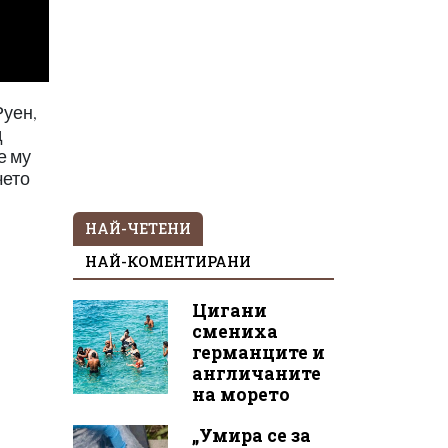
Руен,
д
е му
чето
НАЙ-ЧЕТЕНИ
НАЙ-КОМЕНТИРАНИ
Цигани
смениха
германците и
англичаните
на морето
„Умира се за