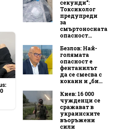
секунди“:
Токсиколог
предупреди
за
смъртоносната
опасност...
Безлов: Най-
голямата
опасност е
фентанилът
да се смесва с
кокаин и „би...
us:
50
Киев: 16 000
чужденци се
сражават в
украинските
въоръжени
сили