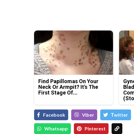
Find Papillomas On Your
Gyne
Neck Or Armpit? It's The
Blad
First Stage Of...
Com
(Sto
Facebook
Viber
Тwitter
Whatsapp
Pinterest