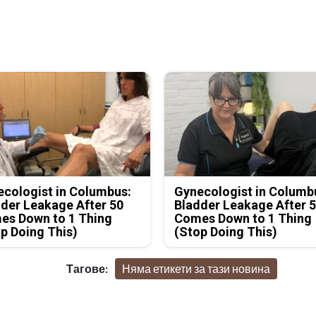
cologist in Columbus:
Gynecologist in Columb
der Leakage After 50
Bladder Leakage After 
es Down to 1 Thing
Comes Down to 1 Thing
p Doing This)
(Stop Doing This)
Тагове:
Няма етикети за тази новина