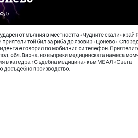
0
ударен от мълния в местността «Чудните скали» край 
 приятели той бил за риба до язовир «Цонево». Споре
цидента е говорил по мобилния си телефон. Приятелит
пол, обл. Варна, но въпреки медицинската намеса мом
псия в катедра «Съдебна медицина» към МБАЛ «Света
но досъдебно производство.