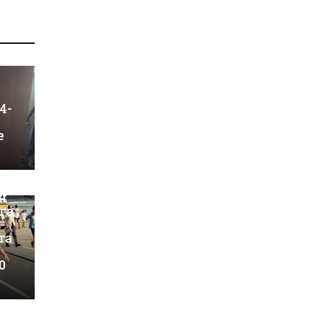
4-
е
н
га
та
0