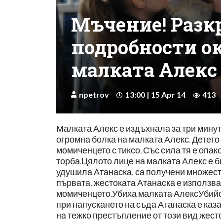
Мъчение! Разк
подробности ок
малката Алекс
npetrov
13:00 | 15 Apr 14
413
Малката Алекс е издъхнала за три мину
огромна болка на малката Алекс. Детето
момиченцето с тиксо. Със сила тя е опак
торба.Цялото лице на малката Алекс е би
удушила Атанаска, са получени множест
първата, жестоката Атанаска е използва
момиченцето.Убиха малката АлексУбийст
при напускането на съда Атанаска е каз
на тежко престъпление от този вид жест