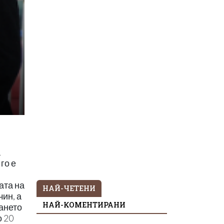
а
го е
ата на
НАЙ-ЧЕТЕНИ
ин, а
НАЙ-КОМЕНТИРАНИ
ването
о 20