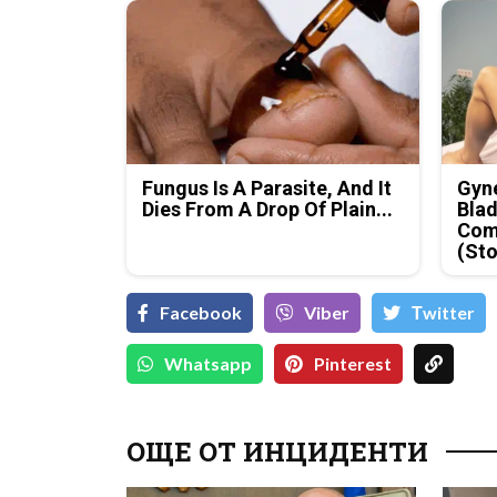
Fungus Is A Parasite, And It
Gyne
Dies From A Drop Of Plain...
Blad
Com
(Sto
Facebook
Viber
Тwitter
Whatsapp
Pinterest
ОЩЕ ОТ ИНЦИДЕНТИ