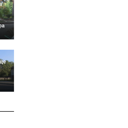
а
ра
ще