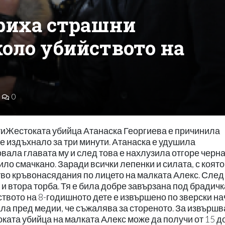
риха страшни
оло убийството на
0
тиЖестоката убийца Атанаска Георгиева е причинила
 е издъхнало за три минути. Атанаска е удушила
овала главата му и след това е нахлузила отгоре черн
ло смачкано. Заради всички лепенки и силата, с която 
во кръвонасядания по лицето на малката Алекс. След
 и втора торба. Тя е била добре завързана под брадичк
вото на 8-годишното дете е извършено по зверски нач
ала пред медии, че съжалява за стореното. За извърш
оката убийца на малката Алекс може да получи от 15 д