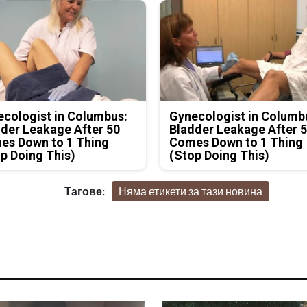
cologist in Columbus:
Gynecologist in Columb
der Leakage After 50
Bladder Leakage After 
es Down to 1 Thing
Comes Down to 1 Thing
p Doing This)
(Stop Doing This)
Тагове:
Няма етикети за тази новина