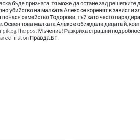
аска бъде призната, тя може да остане зад решетките 
но убийство на малката Алекс се коренят в завист и з
 понася семейство Тодорови, тъй като често парадира
. Освен това малката Алекс е обиждала децата й, коет
т pik.bg.The post Мъчение! Разкриха страшни подробно
red first on Правда.БГ.