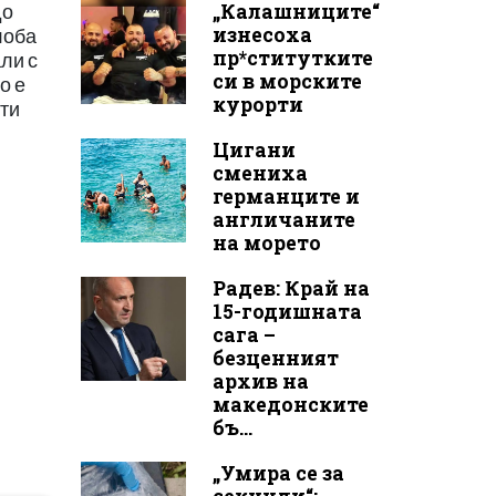
„Калашниците“
до
изнесоха
лоба
пр*ститутките
ли с
си в морските
о е
курорти
сти
Цигани
смениха
германците и
англичаните
на морето
Радев: Край на
15-годишната
сага –
безценният
архив на
македонските
бъ...
„Умира се за