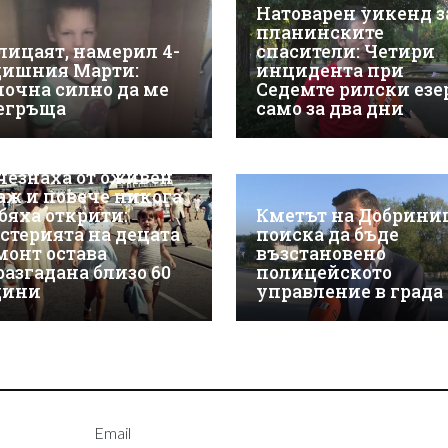
Натоварен уикенд з
планинските
лицаят, намерил 4-
спасители: Четири
дишния Марти:
инцидента при
почна силно да ме
Седемте рилски езе
егръща
само за два дни
чезнаха от оживен
аж и повече никога
 бяха открити:
Кметът на Добрини
стерията на децата
поиска да бъде
монт остава
възстановено
разгадана близо 60
полицейското
дини
управление в града
Email