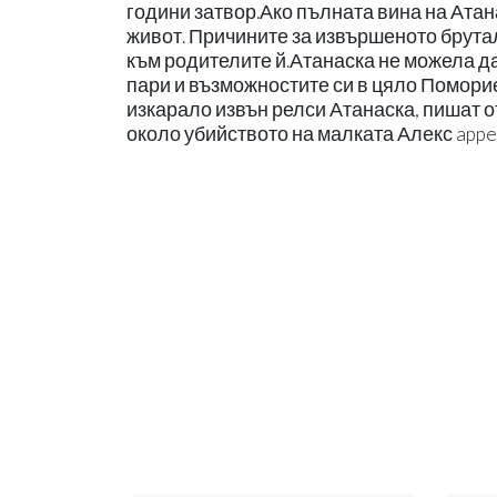
години затвор.Ако пълната вина на Атан
живот. Причините за извършеното брутал
към родителите й.Атанаска не можела да
пари и възможностите си в цяло Поморие
изкарало извън релси Атанаска, пишат о
около убийството на малката Алекс appea