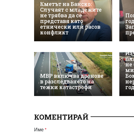
Кметът на Банско:
Случаят с младежите
не трябва да се
По
представя като
го
етнически или расов
За
конфликт
пр
Из
пл
не
ми
МВР включва дронове
Бо
в разследването на
не
тежки катастрофи
го
КОМЕНТИРАЙ
Име
*