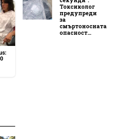
секунди“:
Токсиколог
предупреди
за
смъртоносната
опасност...
us:
50