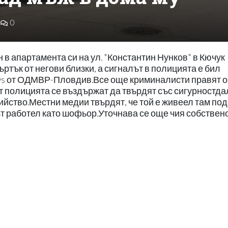
0
 в апартамента си на ул. "Константин Нунков" в Кючук
ртък от негови близки, а сигналът в полицията е бил
ews от ОДМВР-Пловдив.Все още криминалисти правят 
 полицията се въздържат да твърдят със сигурностда
бийство.Местни медии твърдят, че той е живеел там по
ът работел като шофьор.Уточнава се още чия собствено