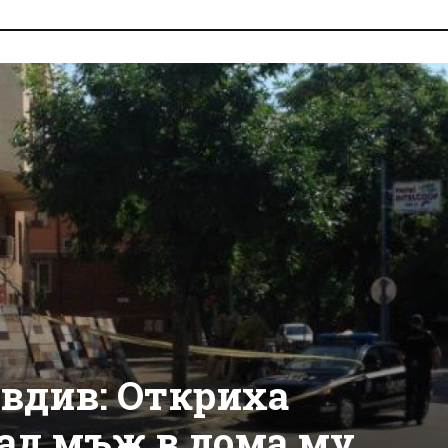
вдив: Откриха
ад мъж в дома му