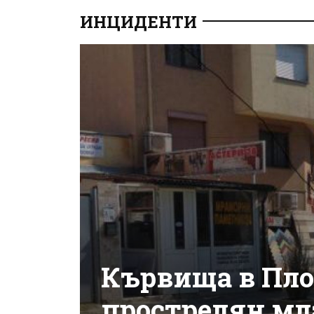
ИНЦИДЕНТИ
Кървища в Пло
прострелян мл