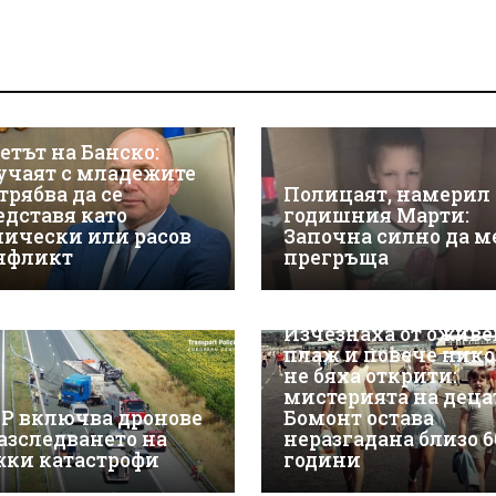
етът на Банско:
учаят с младежите
трябва да се
Полицаят, намерил 
едставя като
годишния Марти:
нически или расов
Започна силно да м
нфликт
прегръща
Изчезнаха от оживе
плаж и повече нико
не бяха открити:
мистерията на деца
Р включва дронове
Бомонт остава
разследването на
неразгадана близо 6
жки катастрофи
години