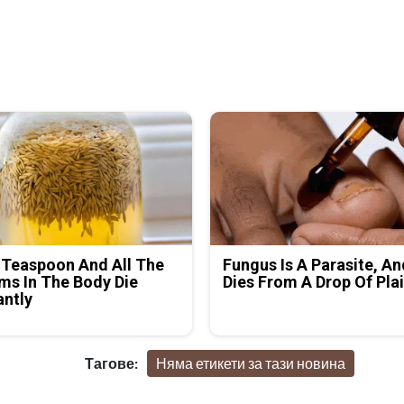
 Teaspoon And All The
Fungus Is A Parasite, An
s In The Body Die
Dies From A Drop Of Plai
antly
Тагове:
Няма етикети за тази новина