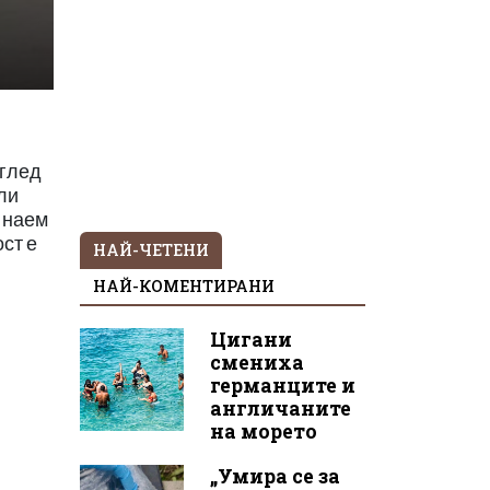
оглед
ли
д наем
ст е
НАЙ-ЧЕТЕНИ
НАЙ-КОМЕНТИРАНИ
Цигани
смениха
германците и
англичаните
на морето
„Умира се за