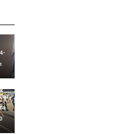
4-
е
н
га
та
0