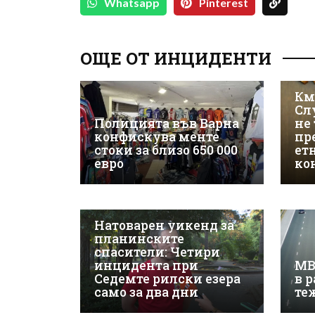
Whatsapp
Pinterest
ОЩЕ ОТ ИНЦИДЕНТИ
Км
Сл
Полицията във Варна
не 
конфискува менте
пр
стоки за близо 650 000
ет
евро
ко
Натоварен уикенд за
планинските
спасители: Четири
инцидента при
МВ
Седемте рилски езера
в 
само за два дни
те