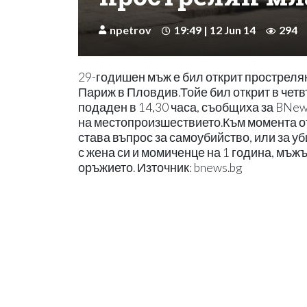
npetrov
19:49 | 12 Jun 14
294
29-годишен мъж е бил открит прострелян
Париж в Пловдив.Тойе бил открит в четвъ
подаден в 14,30 часа, съобщиха за BN
на местопроизшествието.Към момента от
става въпрос за самоубийство, или за у
с жена си и момиченце на 1 година, мъж
оръжието. Източник: bnews.bg