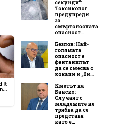
секунди“:
Токсиколог
предупреди
за
смъртоносната
опасност...
Безлов: Най-
голямата
опасност е
фентанилът
да се смесва с
кокаин и „би...
d It
Кметът на
n...
Банско:
Случаят с
младежите не
трябва да се
представя
като е...