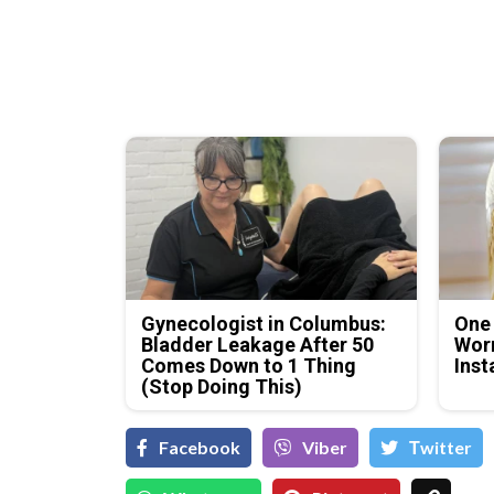
Gynecologist in Columbus:
One
Bladder Leakage After 50
Worm
Comes Down to 1 Thing
Inst
(Stop Doing This)
Facebook
Viber
Тwitter