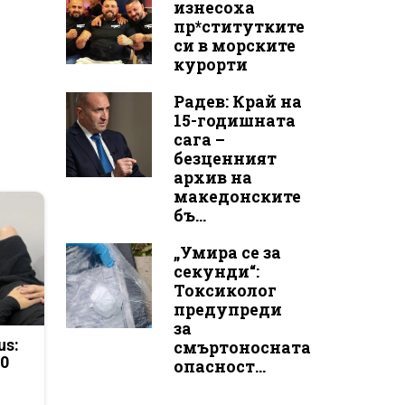
изнесоха
пр*ститутките
си в морските
курорти
Радев: Край на
15-годишната
сага –
безценният
архив на
македонските
бъ...
„Умира се за
секунди“:
Токсиколог
предупреди
за
us:
смъртоносната
50
опасност...