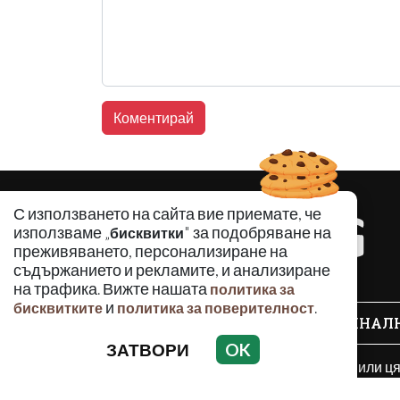
С използването на сайта вие приемате, че
използваме „
" за подобряване на
бисквитки
преживяването, персонализиране на
съдържанието и рекламите, и анализиране
на трафика. Вижте нашата
политика за
и
.
бисквитките
политика за поверителност
КРИМИНАЛ
ЗАТВОРИ
OK
Използването и публикуването на част или ц
разрешение на Медийна група Асмара ЕООД 