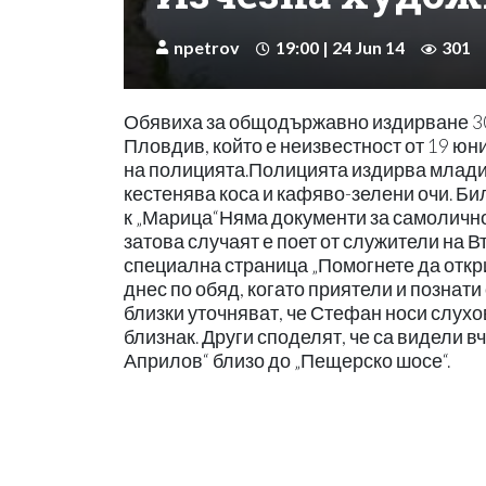
npetrov
19:00 | 24 Jun 14
301
Обявиха за общодържавно издирване 3
Пловдив, който е неизвестност от 19 ю
на полицията.Полицията издирва младия
кестенява коса и кафяво-зелени очи. Бил
к „Марица“Няма документи за самолично
затова случаят е поет от служители на 
специална страница „Помогнете да откр
днес по обяд, когато приятели и познати
близки уточняват, че Стефан носи слухо
близнак. Други споделят, че са видели 
Априлов“ близо до „Пещерско шосе“.