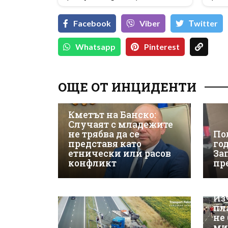
Facebook
Viber
Тwitter
Whatsapp
Pinterest
ОЩЕ ОТ ИНЦИДЕНТИ
Кметът на Банско:
Случаят с младежите
не трябва да се
По
представя като
го
етнически или расов
За
конфликт
пр
Из
пл
не
ми