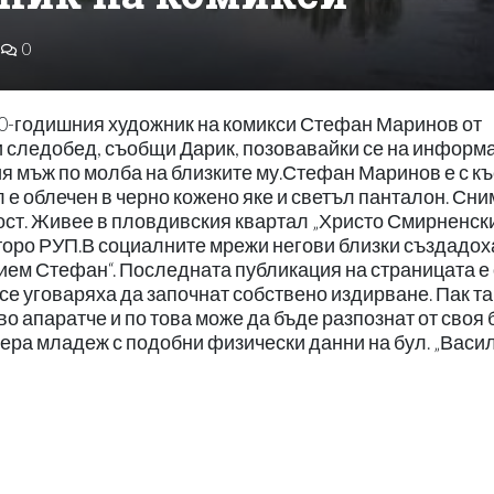
0
0-годишния художник на комикси Стефан Маринов от
ни следобед, съобщи Дарик, позовавайки се на информ
 мъж по молба на близките му.Стефан Маринов е с к
 е облечен в черно кожено яке и светъл панталон. Сним
ст. Живее в пловдивския квартал „Христо Смирненски
Второ РУП.В социалните мрежи негови близки създадох
ием Стефан“. Последната публикация на страницата е 
 се уговаряха да започнат собствено издирване. Пак т
во апаратче и по това може да бъде разпознат от своя 
вчера младеж с подобни физически данни на бул. „Васи