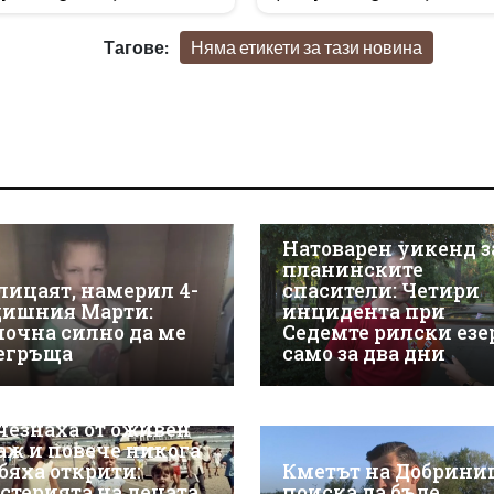
Тагове:
Няма етикети за тази новина
Натоварен уикенд з
планинските
лицаят, намерил 4-
спасители: Четири
дишния Марти:
инцидента при
почна силно да ме
Седемте рилски езе
егръща
само за два дни
чезнаха от оживен
аж и повече никога
 бяха открити:
Кметът на Добрини
стерията на децата
поиска да бъде