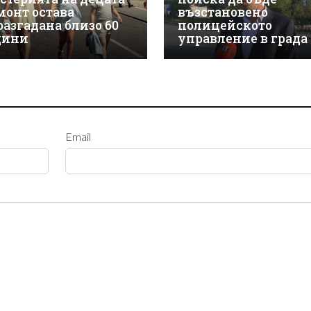
монт остава
възстановено
разгадана близо 60
полицейското
дини
управление в града
Email