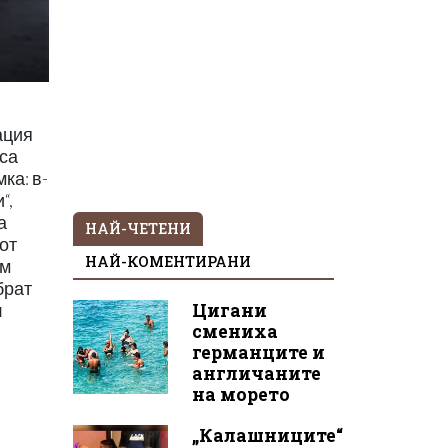
ация
ъса
ка: в-
“,
а
НАЙ-ЧЕТЕНИ
от
НАЙ-КОМЕНТИРАНИ
ам
брат
Цигани
л
смениха
германците и
англичаните
на морето
„Калашниците“