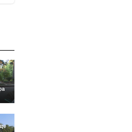
а
ра
ще