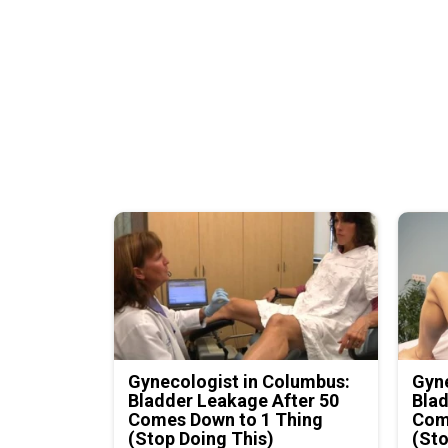
Gynecologist in Columbus:
Gyne
Bladder Leakage After 50
Blad
Comes Down to 1 Thing
Com
(Stop Doing This)
(Sto