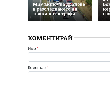
МВР включва дронове
Бо
в разследването на
не
тежки катастрофи
го
КОМЕНТИРАЙ
Име
*
Коментар
*