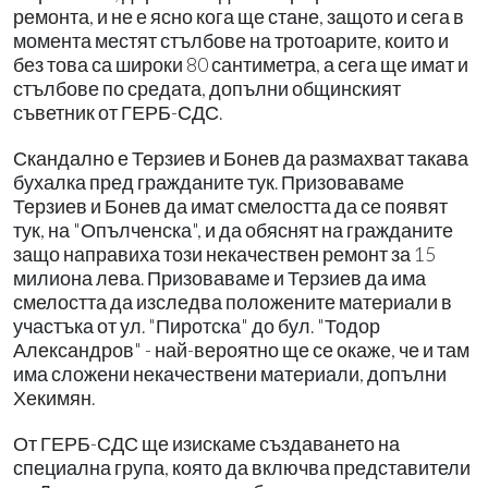
ремонта, и не е ясно кога ще стане, защото и сега в
момента местят стълбове на тротоарите, които и
без това са широки 80 сантиметра, а сега ще имат и
стълбове по средата, допълни общинският
съветник от ГЕРБ-СДС.
Скандално е Терзиев и Бонев да размахват такава
бухалка пред гражданите тук. Призоваваме
Терзиев и Бонев да имат смелостта да се появят
тук, на "Опълченска", и да обяснят на гражданите
защо направиха този некачествен ремонт за 15
милиона лева. Призоваваме и Терзиев да има
смелостта да изследва положените материали в
участъка от ул. "Пиротска" до бул. "Тодор
Александров" - най-вероятно ще се окаже, че и там
има сложени некачествени материали, допълни
Хекимян.
От ГЕРБ-СДС ще изискаме създаването на
специална група, която да включва представители