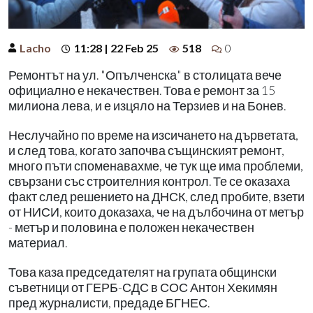
Lacho
11:28 | 22 Feb 25
518
0
Ремонтът на ул. "Опълченска" в столицата вече
официално е некачествен. Това е ремонт за 15
милиона лева, и е изцяло на Терзиев и на Бонев.
Неслучайно по време на изсичането на дърветата,
и след това, когато започва същинският ремонт,
много пъти споменавахме, че тук ще има проблеми,
свързани със строителния контрол. Те се оказаха
факт след решението на ДНСК, след пробите, взети
от НИСИ, които доказаха, че на дълбочина от метър
- метър и половина е положен некачествен
материал.
Това каза председателят на групата общински
съветници от ГЕРБ-СДС в СОС Антон Хекимян
пред журналисти, предаде БГНЕС.