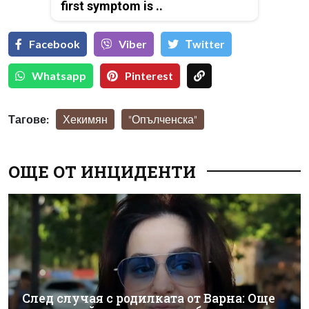
first symptom is ..
Facebook
Viber
Тwitter
Whatsapp
Pinterest
Тагове:
Хекимян
"Опълченска"
ОЩЕ ОТ ИНЦИДЕНТИ
След случая с родилката от Варна: Още