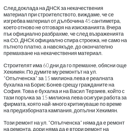
След доклада на ДНСК за некачествения
материал при строителството, виждаме, че се
изгребва материал от дълбочина 45 сантиметра,
което отново не отговаря на изискванията. Вчера
пък официално разбрахме, че след възраженията
на СО, ДНСК официално спира строежа, не само на
пътното платно, а навсякъде, до окончателно
премахване на некачествения материал.
Строителят има 60 дни да го премахне, обясни още
Хекимян. По думите му ремонтът на ул.
"Опълченска" за 15 милиона лева е реалната
бухалка на Борис Бонев срещу гражданите на
София. Това е бухалка и на Васил Терзиев, който с
тази поръчка за 15 милиона лева осигури работа за
фирмата, която най-много критикуваше по време
на предизборната кампания, допълни Хекимян.
Този ремонт на ул. "Опълченска" няма да е ремонт
на ремонта, дори няма да е втори ремонт на