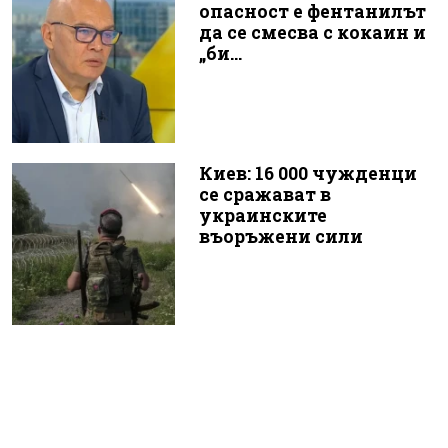
опасност е фентанилът
да се смесва с кокаин и
„би...
Киев: 16 000 чужденци
се сражават в
украинските
въоръжени сили