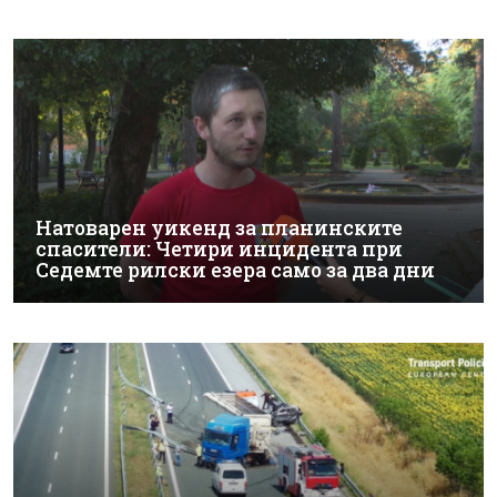
Натоварен уикенд за планинските
спасители: Четири инцидента при
Седемте рилски езера само за два дни