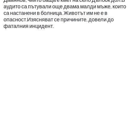
аудито са пътували още двама малди мъже, които
са настанени в болница. Животът им не е в
опасност.Изясняват се причините, довели до
фаталния инцидент.