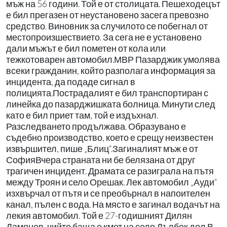
мъж на 56 години. Той е от столицата. Пешеходецът
е бил прегазен от неустановено засега превозно
средство. Виновник за случилото се побегнал от
местопроизшествието. За сега не е установено
дали мъжът е бил пометен от кола или
тежкотоварен автомобил.МВР Пазарджик умолява
всеки гражданин, който разполага информация за
инцидента, да подаде сигнал в
полицията.Пострадалият е бил транспортиран с
линейка до пазарджишката болница. Минути след
като е бил приет там, той е издъхнал.
Разследването продължава. Образувано е
съдебно производство, което е срещу неизвестен
извършител, пише „Блиц“.Загиналият мъж е от
СофияВчера страната ни бе белязана от друг
трагичен инцидент. Драмата се разиграла на пътя
между Троян и село Орешак. Лек автомобил „Ауди“
изхвърчал от пътя и се преобърнал в напоителен
канал, пълен с вода. На място е загинал водачът на
лекия автомобил. Той е 27-годишният Дилян
Дамянов, чийто баща е кмет на село Дълбок дол.В