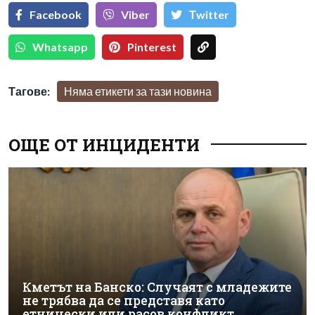
Facebook
Viber
Тwitter
Whatsapp
Pinterest
Тагове:
Няма етикети за тази новина
ОЩЕ ОТ ИНЦИДЕНТИ
Кметът на Банско: Случаят с младежите
не трябва да се представя като
етнически или расов конфликт