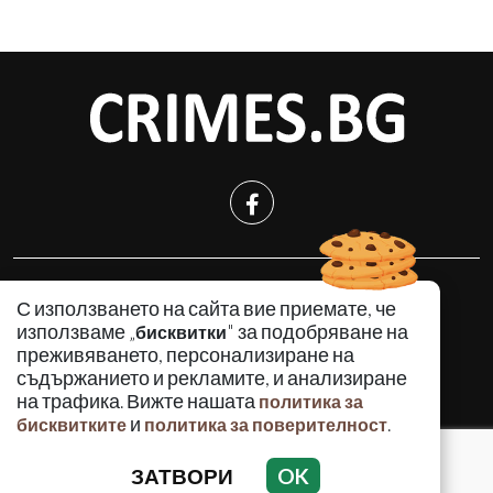
КРИМИНАЛНО
С използването на сайта вие приемате, че
ИНЦИДЕНТИ
използваме „
" за подобряване на
бисквитки
АНАЛИЗИ
преживяването, персонализиране на
съдържанието и рекламите, и анализиране
ПО СВЕТА
на трафика. Вижте нашата
политика за
ВОДЕЩИ ТЕМИ
и
.
бисквитките
политика за поверителност
ЗАТВОРИ
OK
Използването и публикуването на част или цялото