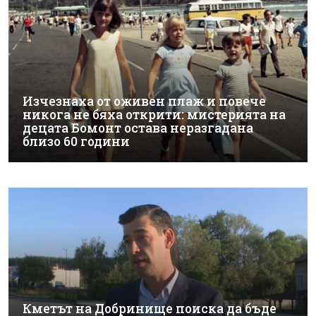
Изчезнаха от оживен плаж и повече
никога не бяха открити: мистерията на
децата Бомонт остава неразгадана
близо 60 години
Кметът на Добринище поиска да бъде