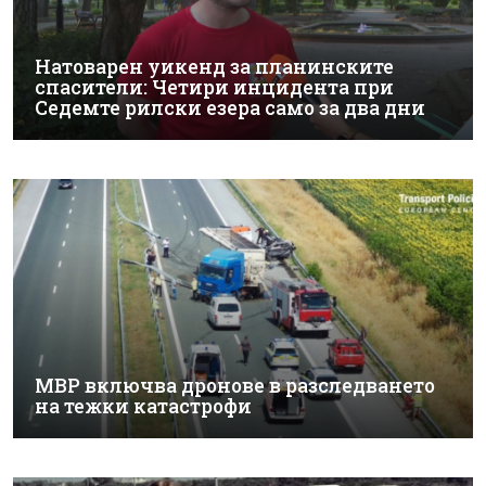
Натоварен уикенд за планинските
спасители: Четири инцидента при
Седемте рилски езера само за два дни
МВР включва дронове в разследването
на тежки катастрофи