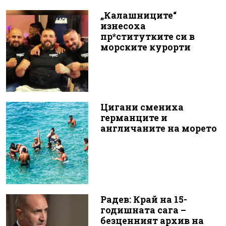
„Калашниците“
изнесоха
пр*ститутките си в
морските курорти
Цигани смениха
германците и
англичаните на морето
Радев: Край на 15-
годишната сага –
безценният архив на