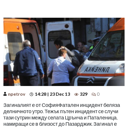
npetrov
14:28 | 23 Dec 13
329
0
Загиналият е от СофияФатален инцидент беляза
делничното утро. Тежък пътен инцидент се случи
тази сутрин между селата Црънча и Паталеница,
намиращи се в близост до Пазарджик. Загинал е