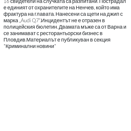
16 свидетели на случката са разпитани. Пострадал
е единият от охранителите на Ненчев, който има
фрактура на главата. Нанесени са щети на джип с
марка „Audi Q7“.Инцидентът не е отразен в
полицейския бюлетин. Двамата мъже са от Варна и
се занимават с ресторантьорски бизнес в
Пловдив.Материалът е публикуван в секция
"Криминални новини"