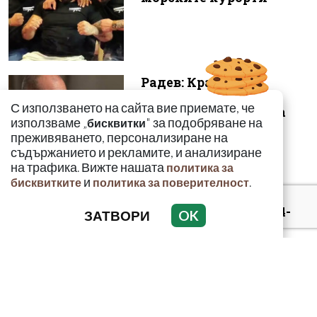
Радев: Край на 15-
годишната сага –
С използването на сайта вие приемате, че
безценният архив на
използваме „
" за подобряване на
бисквитки
македонските бъ...
преживяването, персонализиране на
съдържанието и рекламите, и анализиране
на трафика. Вижте нашата
политика за
и
.
бисквитките
политика за поверителност
Полицаят, намерил 4-
ЗАТВОРИ
OK
годишния Марти:
Започна силно да ме
прегръща