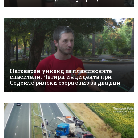
Натоварен уикенд за планинските
спасители: Четири инцидента при
Седемте рилски езера само за два дни