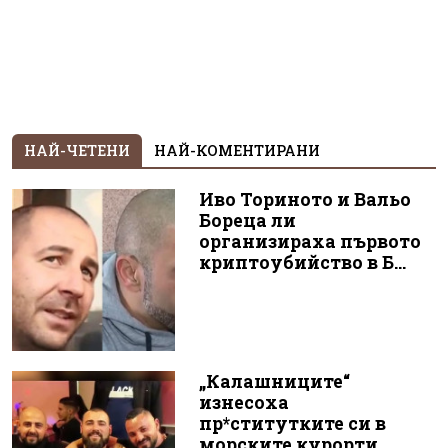
НАЙ-ЧЕТЕНИ
НАЙ-КОМЕНТИРАНИ
Иво Ториното и Вальо
Бореца ли
организираха първото
криптоубийство в Б...
„Калашниците“
изнесоха
пр*ститутките си в
морските курорти