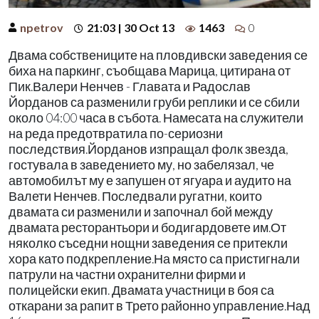
npetrov
21:03 | 30 Oct 13
1463
0
Двама собствениците на пловдивски заведения се
биха на паркинг, съобщава Марица, цитирана от
Пик.Валери Ненчев - Главата и Радослав
Йорданов са разменили груби реплики и се сбили
около 04:00 часа в събота. Намесата на служители
на реда предотвратила по-сериозни
последствия.Йорданов изпращал фолк звезда,
гостувала в заведението му, но забелязал, че
автомобилът му е запушен от ягуара и аудито на
Валети Ненчев. Последвали ругатни, които
двамата си разменили и започнал бой между
двамата ресторантьори и бодигардовете им.От
няколко съседни нощни заведения се притекли
хора като подкрепление.На място са пристигнали
патрули на частни охранителни фирми и
полицейски екип. Двамата участници в боя са
откарани за рапит в Трето районно управление.Над