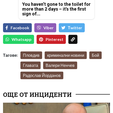
You haven’t gone to the toilet for
more than 2 days – it's the first
sign of...
Facebook
Viber
Тwitter
Whatsapp
Pinterest
Тагове:
Пловдив
криминални новини
Бой
Главата
Валери Ненчев
Радослав Йорданов
ОЩЕ ОТ ИНЦИДЕНТИ