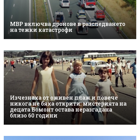
МВР включва дронове в разследването
на тежки катастрофи
Изчезнаха от оживен плаж и повече
никога не бяха открити: мистерията на
децата Бомонт остава неразгадана
близо 60 години