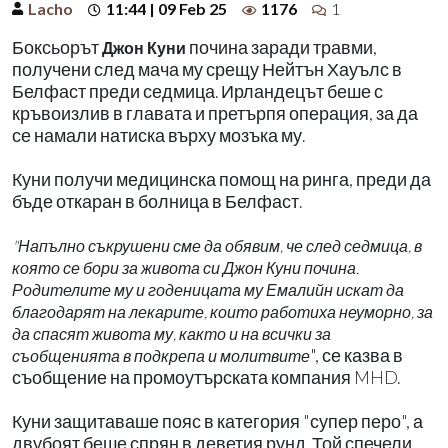
Lacho
11:44 | 09 Feb 25
1176
1
Боксьорът
почина заради травми,
Джон Куни
получени след мача му срещу Нейтън Хауълс в
Белфаст преди седмица. Ирландецът беше с
кръвоизлив в главата и претърпя операция, за да
се намали натиска върху мозъка му.
Куни получи медицинска помощ на ринга, преди да
бъде откаран в болница в Белфаст.
"Напълно съкрушени сме да обявим, че след седмица, в
която се бори за живота си Джон Куни почина.
Родителите му и годеницата му Емалийн искат да
благодарят на лекарите, които работиха неуморно, за
да спасят живота му, както и на всички за
", се казва в
съобщенията в подкрепа и молитвите
съобщение на промоутърската компания MHD.
Куни защитаваше пояс в категория "супер перо", а
двубоят беше спрян в деветия рунд. Той спечели