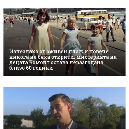
Изчезнаха от оживен плаж и повече
никога не бяха открити: мистерията на
децата Бомонт остава неразгадана
близо 60 години