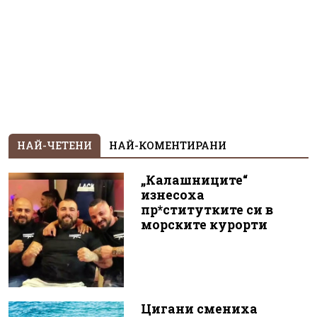
НАЙ-ЧЕТЕНИ
НАЙ-КОМЕНТИРАНИ
„Калашниците“
изнесоха
пр*ститутките си в
морските курорти
Цигани смениха