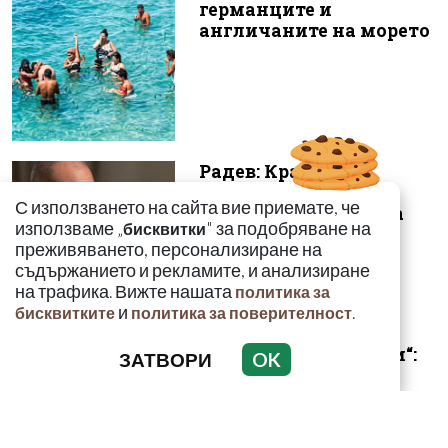
германците и
англичаните на морето
Радев: Край на 15-
годишната сага –
С използването на сайта вие приемате, че
безценният архив на
използваме „
" за подобряване на
бисквитки
македонските бъ...
преживяването, персонализиране на
съдържанието и рекламите, и анализиране
на трафика. Вижте нашата
политика за
и
.
бисквитките
политика за поверителност
„Умира се за секунди“:
ЗАТВОРИ
OK
Токсиколог
предупреди за
смъртоносната
опасност...