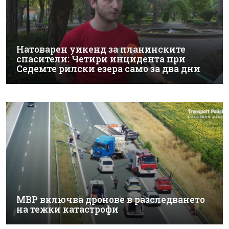
Натоварен уикенд за планинските
спасители: Четири инцидента при
Седемте рилски езера само за два дни
МВР включва дронове в разследването
на тежки катастрофи