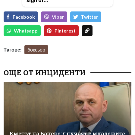
sign of...
Facebook
Viber
Тwitter
Whatsapp
Pinterest
Тагове:
боксьор
ОЩЕ ОТ ИНЦИДЕНТИ
Кметът на Банско: Случаят с младежите