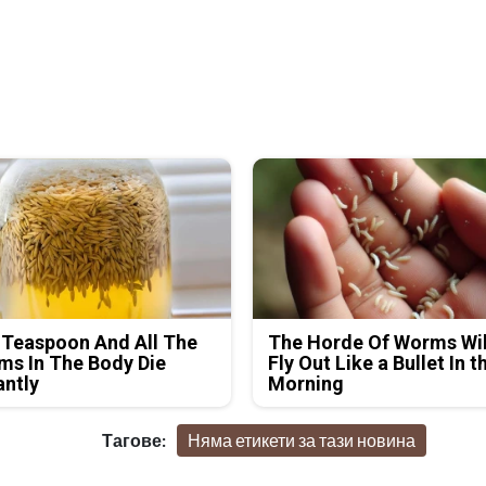
 Teaspoon And All The
The Horde Of Worms Wil
s In The Body Die
Fly Out Like a Bullet In t
antly
Morning
Тагове:
Няма етикети за тази новина