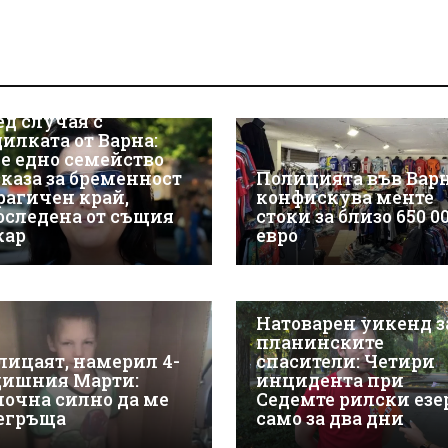
ед случая с
дилката от Варна:
е едно семейство
зказа за бременност
Полицията във Вар
трагичен край,
конфискува менте
оследена от същия
стоки за близо 650 0
кар
евро
Натоварен уикенд з
планинските
лицаят, намерил 4-
спасители: Четири
дишния Марти:
инцидента при
почна силно да ме
Седемте рилски езе
егръща
само за два дни