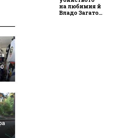
на любимия й
Владо Загато...
на
00
а
ра