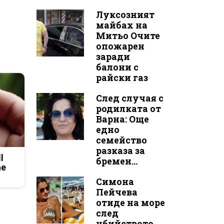
Луксозният
майбах на
Митьо Очите
опожарен
заради
балони с
райски газ
След случая с
родилката от
Варна: Още
едно
семейство
разказа за
l
бремен...
he
Симона
Пейчева
отиде на море
след
убийството