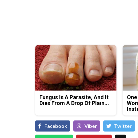
Fungus Is A Parasite, And It
One
Dies From A Drop Of Plain...
Worm
Inst
Facebook
Viber
Тwitter