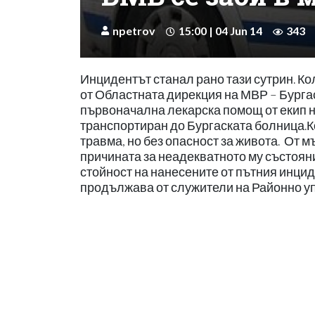
npetrov
15:00 | 04 Jun 14
343
Инцидентът станал рано тази сутрин. К
от Областната дирекция на МВР – Бурга
първоначална лекарска помощ от екип н
транспортиран до Бургаската болница.Ко
травма, но без опасност за живота. От м
причината за неадекватното му състоян
стойност на нанесените от пътния инцид
продължава от служители на Районно у