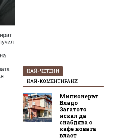
мират
олучил
чна
ната
НАЙ-ЧЕТЕНИ
ая
НАЙ-КОМЕНТИРАНИ
Милионерът
Владо
Загатото
искал да
снабдява с
кафе новата
власт