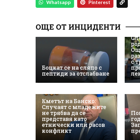
Whatsapp
Pinterest
ОЩЕ ОТ ИНЦИДЕНТИ
Сл
ро
Ощ
ра
с 
Боцкат се на сляпо с
пр
пептиди за отслабване
ле
Кметът на Банско:
Случаят с младежите
не трябва да се
По
представя като
го
етнически или расов
За
конфликт
пр