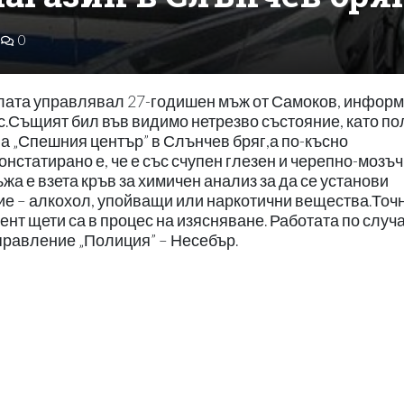
0
олата управлявал 27-годишен мъж от Самоков, инфор
с.Същият бил във видимо нетрезво състояние, като п
а „Спешния център” в Слънчев бряг,а по-късно
нстатирано е, че е със счупен глезен и черепно-мозъ
ъжа е взета кръв за химичен анализ за да се установи
ие – алкохол, упойващи или наркотични вещества.Точ
ент щети са в процес на изясняване. Работата по случ
правление „Полиция” – Несебър.