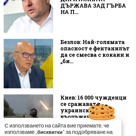
ДЪРЖАВА ЗАД ГЪРБА
НА П...
Безлов: Най-голямата
опасност е фентанилът
да се смесва с кокаин и
„би...
Киев: 16 000 чужденци
се сражават в
украинските
въоръжени сили
С използването на сайта вие приемате, че
използваме „
" за подобряване на
бисквитки