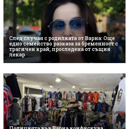
След случая с родилката от Варна: Още
едно семейство разказа за бременност с
трагичен край, проследена от същия
лекар
Полицията във Варна конфискува