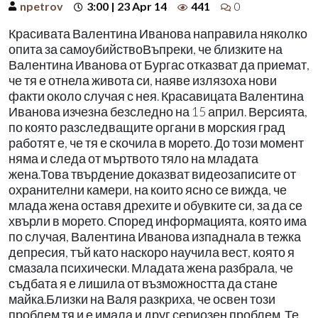
npetrov
3:00 | 23 Apr 14
441
0
Красивата Валентина Иванова направила няколко
опита за самоубийствоВъпреки, че близките на
Валентина Иванова от Бургас отказват да приемат,
че тя е отнела живота си, наяве излязоха нови
факти около случая с нея. Красавицата Валентина
Иванова изчезна безследно на 15 април. Версията,
по която разследващите органи в морския град
работят е, че тя е скочила в морето. До този момент
няма и следа от мъртвото тяло на младата
жена.Това твърдение доказват видеозаписите от
охранителни камери, на които ясно се вижда, че
млада жена оставя дрехите и обувките си, за да се
хвърли в морето. Според информацията, която има
по случая, Валентина Иванова изпаднала в тежка
депресия, тъй като наскоро научила вест, която я
смазала психически. Младата жена разбрала, че
съдбата я е лишила от възможността да стане
майка.Близки на Валя разкриха, че освен този
проблем тя и е имала и друг сериозен проблем. Те