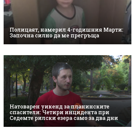
Полицаят, намерил 4-годишния Марти:
Започна силно да ме прегръща
Натоварен уикенд за планинските
спасители: Четири инцидента при
Седемте рилски езера само за два дни