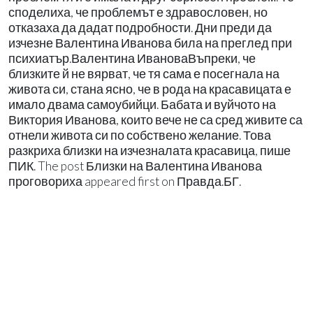
споделиха, че проблемът е здравословен, но
отказаха да дадат подробности. Дни преди да
изчезне Валентина Иванова била на преглед при
психиатър.Валентина ИвановаВъпреки, че
близките й не вярват, че тя сама е посегнала на
живота си, стана ясно, че в рода на красавицата е
имало двама самоубийци. Бабата и вуйчото на
Виктория Иванова, които вече не са сред живите са
отнели живота си по собствено желание. Това
разкриха близки на изчезналата красавица, пише
ПИК. The post Близки на Валентина Иванова
проговориха appeared first on Правда.БГ.