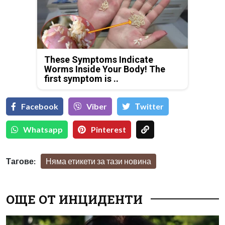
These Symptoms Indicate
Worms Inside Your Body! The
first symptom is ..
Facebook
Viber
Тwitter
Whatsapp
Pinterest
Тагове:
Няма етикети за тази новина
ОЩЕ ОТ ИНЦИДЕНТИ