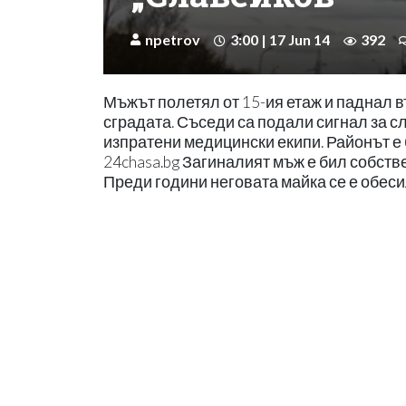
npetrov
3:00 | 17 Jun 14
392
Мъжът полетял от 15-ия етаж и паднал в
сградата. Съседи са подали сигнал за с
изпратени медицински екипи. Районът е
24chasa.bg Загиналият мъж е бил собстве
Преди години неговата майка се е обеси