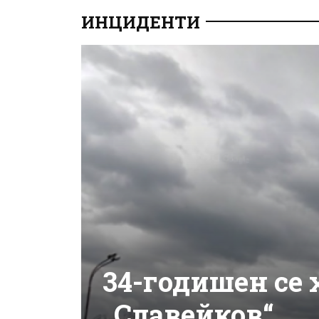
ИНЦИДЕНТИ
34-годишен се 
„Славейков“