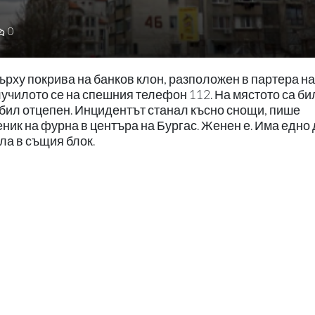
0
ърху покрива на банков клон, разположен в партера на
лучилото се на спешния телефон 112. На мястото са би
 бил отцепен. Инцидентът станал късно снощи, пише
ник на фурна в центъра на Бургас. Женен е. Има едно 
ла в същия блок.