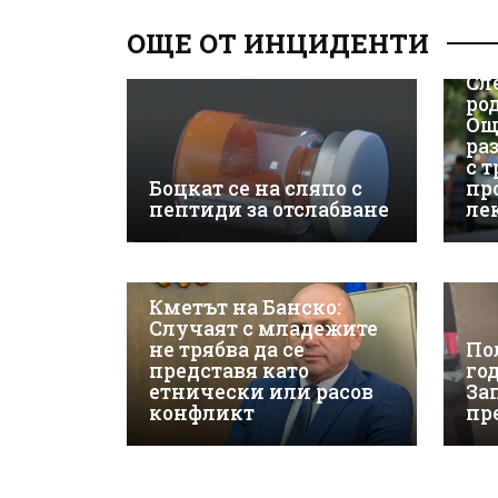
ОЩЕ ОТ ИНЦИДЕНТИ
Сл
ро
Ощ
ра
с 
Боцкат се на сляпо с
пр
пептиди за отслабване
ле
Кметът на Банско:
Случаят с младежите
не трябва да се
По
представя като
го
етнически или расов
За
конфликт
пр