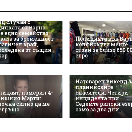
ед случая с
дилката от Варна:
е едно семейство
зказа за бременност
Полицията във Вар
трагичен край,
конфискува менте
оследена от същия
стоки за близо 650 0
кар
евро
Натоварен уикенд з
планинските
лицаят, намерил 4-
спасители: Четири
дишния Марти:
инцидента при
почна силно да ме
Седемте рилски езе
егръща
само за два дни