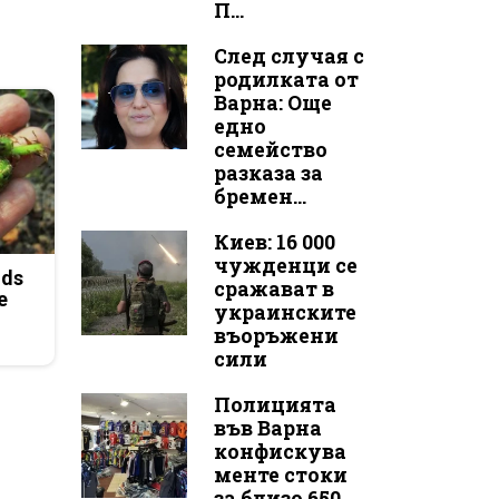
П...
След случая с
родилката от
Варна: Още
едно
семейство
разказа за
бремен...
Киев: 16 000
чужденци се
ods
сражават в
e
украинските
въоръжени
сили
Полицията
във Варна
конфискува
менте стоки
за близо 650