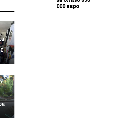
000 евро
на
00
а
ра