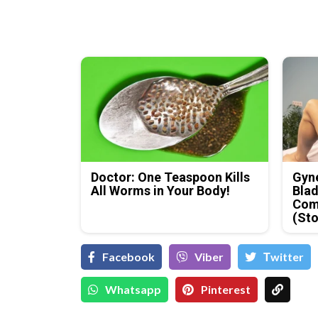
Doctor: One Teaspoon Kills
Gyne
All Worms in Your Body!
Blad
Com
(Sto
Facebook
Viber
Тwitter
Whatsapp
Pinterest