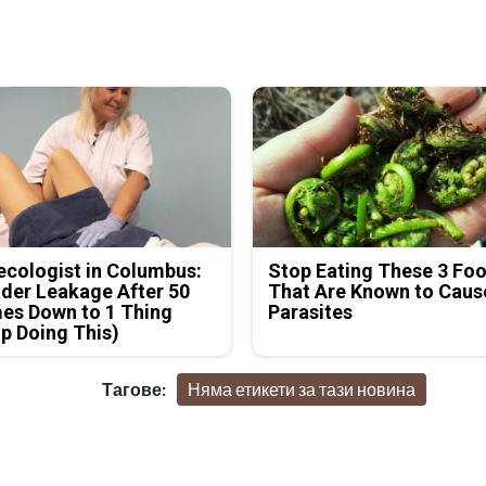
cologist in Columbus:
Stop Eating These 3 Fo
der Leakage After 50
That Are Known to Caus
es Down to 1 Thing
Parasites
p Doing This)
Тагове:
Няма етикети за тази новина