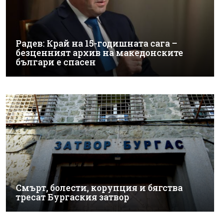
Радев: Край на 15-годишната сага –
безценният архив на македонските
българи е спасен
Смърт, болести, корупция и бягства
тресат Бургаския затвор