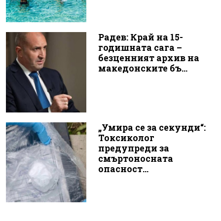
Радев: Край на 15-
годишната сага –
безценният архив на
македонските бъ...
„Умира се за секунди“:
Токсиколог
предупреди за
смъртоносната
опасност...