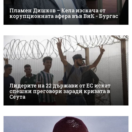
Пламен Дишков – Кела изскача от
корупционната афера във ВиК - Бургас
Лидерите на 22 държави от ЕС искат
спешни преговори заради кризата в
Сеута