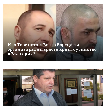
Иво Ториното и Вальо Бореца ли
организираха първото криптоубийство
в България?