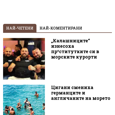
НАЙ-ЧЕТЕНИ
НАЙ-КОМЕНТИРАНИ
„Калашниците“
изнесоха
пр*ститутките си в
морските курорти
Цигани смениха
германците и
англичаните на морето