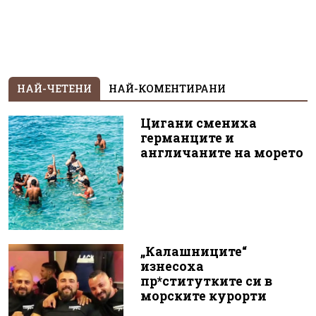
НАЙ-ЧЕТЕНИ
НАЙ-КОМЕНТИРАНИ
Цигани смениха
германците и
англичаните на морето
„Калашниците“
изнесоха
пр*ститутките си в
морските курорти