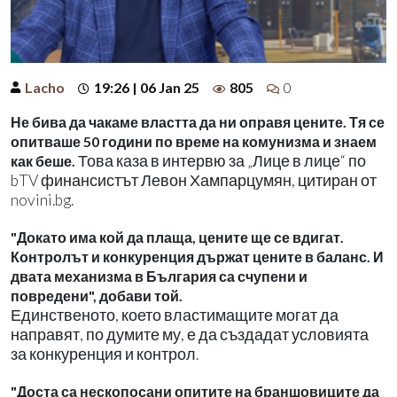
Lacho
19:26 | 06 Jan 25
805
0
Не бива да чакаме властта да ни оправя цените. Тя се
опитваше 50 години по време на комунизма и знаем
Това каза в интервю за „Лице в лице“ по
как беше.
bTV финансистът Левон Хампарцумян, цитиран от
novini.bg.
"Докато има кой да плаща, цените ще се вдигат.
Контролът и конкуренция държат цените в баланс. И
двата механизма в България са счупени и
повредени", добави той.
Единственото, което властимащите могат да
направят, по думите му, е да създадат условията
за конкуренция и контрол.
"Доста са нескопосани опитите на браншовиците да