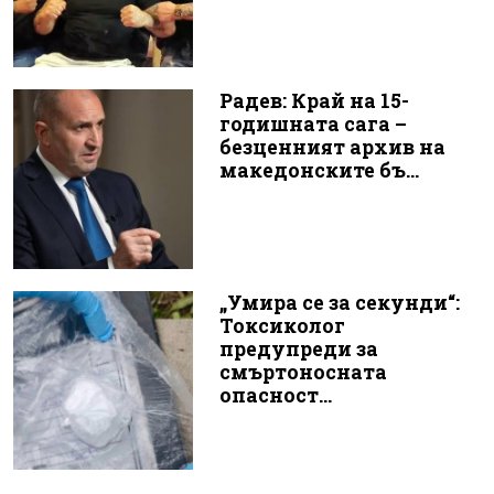
Радев: Край на 15-
годишната сага –
безценният архив на
македонските бъ...
„Умира се за секунди“:
Токсиколог
предупреди за
смъртоносната
опасност...