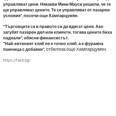
управляват цени. Някакви Мики Мауси решили, че те
ще управляват цените. Те се управляват от пазарни
условия", посочи още Хампарцумян.
"Търговците са в правото си да вдигат цени. Ако
загубят пазарен дял или клиенти, тогава цените биха
паднали", обясни финансистът.
"Най-евтиният хляб не е точно хляб, а е фуражна
отбеляза още Хампарцумян.
пшеница с добавки",
https://fakti.bg/