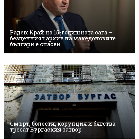
Радев: Край на 15-годишната сага –
безценният архив на македонските
българи е спасен
Смърт, болести, корупция и бягства
тресат Бургаския затвор