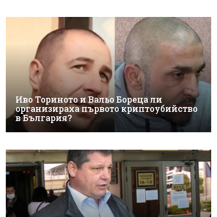
Иво Ториното и Вальо Бореца ли
организираха първото криптоубийство
в България?