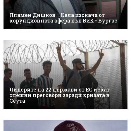
Пламен Дишков – Кела изскача от
корупционната афера във ВиК - Бургас
Лидерите на 22 държави от ЕС искат
спешни преговори заради кризата в
Сеута