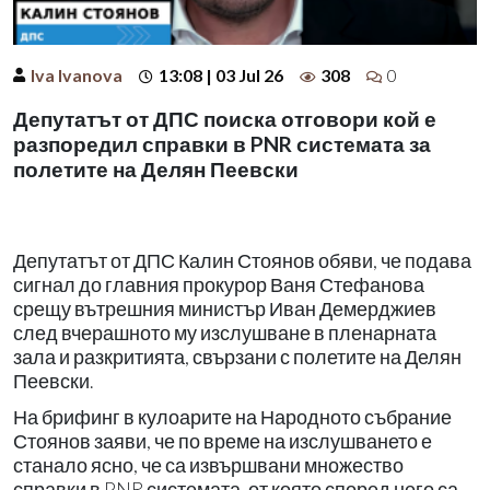
Iva Ivanova
13:08 | 03 Jul 26
308
0
Депутатът от ДПС поиска отговори кой е
разпоредил справки в PNR системата за
полетите на Делян Пеевски
Депутатът от ДПС Калин Стоянов обяви, че подава
сигнал до главния прокурор Ваня Стефанова
срещу вътрешния министър Иван Демерджиев
след вчерашното му изслушване в пленарната
зала и разкритията, свързани с полетите на Делян
Пеевски.
На брифинг в кулоарите на Народното събрание
Стоянов заяви, че по време на изслушването е
станало ясно, че са извършвани множество
справки в PNR системата, от която според него са