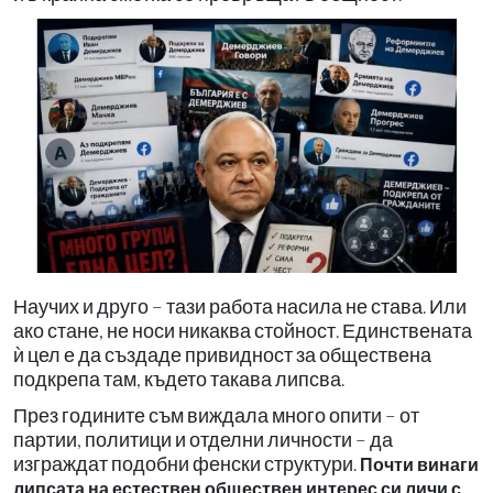
Научих и друго – тази работа насила не става. Или
ако стане, не носи никаква стойност. Единствената
ѝ цел е да създаде привидност за обществена
подкрепа там, където такава липсва.
През годините съм виждала много опити – от
партии, политици и отделни личности – да
изграждат подобни фенски структури.
Почти винаги
липсата на естествен обществен интерес си личи с