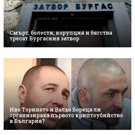
Смърт, болести, корупция и бягства
тресат Бургаския затвор
Иво Ториното и Вальо Бореца ли
организираха първото криптоубийство
в България?