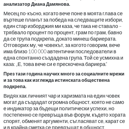
анализатор Диана Дамянова.
Месец по-късно, когато вече поне в моята глава се
въртеше планът за победа на следващите избори,
един стар изборджия ми каза, че така не ставало –
трябвало процент по процент, грам по грам, бавно
да се трупа подкрепа, докато минеш бариерата.
Отговорих му, че човекът, за когото говорим, вече
има близо 100 000 автентични последователи в
една спонтанно създадена група. Той се усмихна и
каза: „Е, това вече си е прескочена бариера.“
През тази година научих много за социалните мрежи
и за това как изглежда истинската обществена
подкрепа.
Видях как личният чар и харизмата на един човек
могат да създадат огромна общност, която не само
е индикатор за бъдещи политически успехи, но
постепенно се превръща във форум, където хората
спорят, обменят аргументи, съгласяват се, карат се
и в крайна сметка се превръщат в общност.