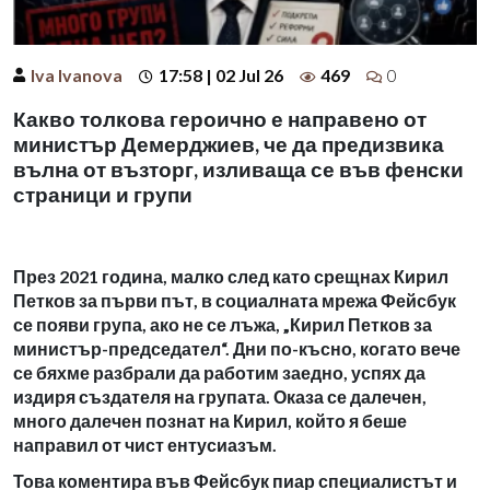
Iva Ivanova
17:58 | 02 Jul 26
469
0
Какво толкова героично е направено от
министър Демерджиев, че да предизвика
вълна от възторг, изливаща се във фенски
страници и групи
През 2021 година, малко след като срещнах Кирил
Петков за първи път, в социалната мрежа Фейсбук
се появи група, ако не се лъжа, „Кирил Петков за
министър-председател“. Дни по-късно, когато вече
се бяхме разбрали да работим заедно, успях да
издиря създателя на групата. Оказа се далечен,
много далечен познат на Кирил, който я беше
направил от чист ентусиазъм.
Това коментира във Фейсбук пиар специалистът и