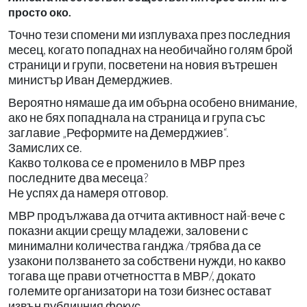
просто око.
Точно тези спомени ми изплуваха през последния
месец, когато попаднах на необичайно голям брой
страници и групи, посветени на новия вътрешен
министър Иван Демерджиев.
Вероятно нямаше да им обърна особено внимание,
ако не бях попаднала на страница и група със
заглавие „Реформите на Демерджиев“.
Замислих се.
Какво толкова се е променило в МВР през
последните два месеца?
Не успях да намеря отговор.
МВР продължава да отчита активност най-вече с
показни акции срещу младежи, заловени с
минимални количества ганджа /трябва да се
узакони ползването за собствени нужди, но какво
тогава ще прави отчетността в МВР/, докато
големите организатори на този бизнес остават
извън публичния фокус.