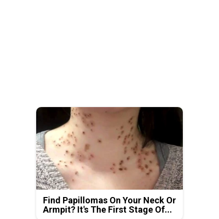
Find Papillomas On Your Neck Or
Armpit? It's The First Stage Of...