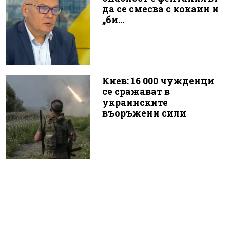
да се смесва с кокаин и
„би...
Киев: 16 000 чужденци
се сражават в
украинските
въоръжени сили