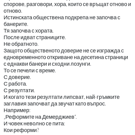
спорове, разговори, хора, които се връщат отново и
отново.
Истинската обществена подкрепа не започва с
банерите.
Тя започва с хората.
После идват страниците.
Не обратното.
Защото общественото доверие не се изгражда с
едновременното откриване на десетина страници
с еднакви банери и сходни лозунги.
То се печели с време.
С доверие.
С работа.
С резултати.
И когато тези резултати липсват, най-гръмките
заглавия започват да звучат като въпрос.
Например:
„Реформите на Демерджиев“.
И човек неволно се пита:
Кои реформи?