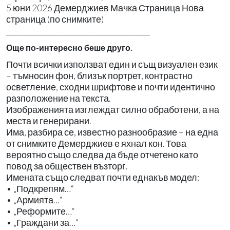
5 юни 2026 Демерджиев Мачка Страница Нова
страница (по снимките)
________________________________________
Още по-интересно беше друго.
Почти всички използват един и същ визуален език
– тъмносин фон, близък портрет, контрастно
осветление, сходни шрифтове и почти идентично
разположение на текста.
Изображенията изглеждат силно обработени, а на
места и генерирани.
Има, разбира се, известно разнообразие – на една
от снимките Демерджиев е яхнал кон. Това
вероятно също следва да бъде отчетено като
повод за обществен възторг.
Имената също следват почти еднакъв модел:
• „Подкрепям…“
• „Армията…“
• „Реформите…“
• „Граждани за…“