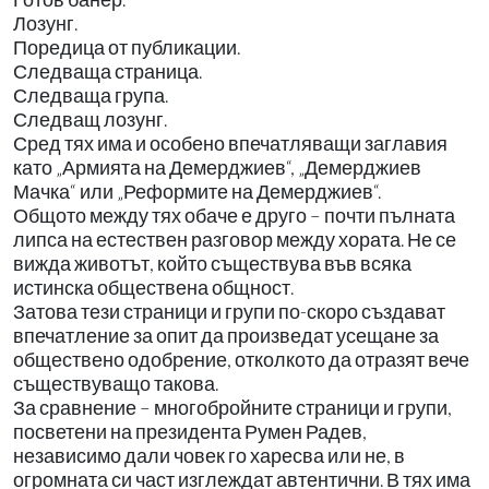
Лозунг.
Поредица от публикации.
Следваща страница.
Следваща група.
Следващ лозунг.
Сред тях има и особено впечатляващи заглавия
като „Армията на Демерджиев“, „Демерджиев
Мачка“ или „Реформите на Демерджиев“.
Общото между тях обаче е друго – почти пълната
липса на естествен разговор между хората. Не се
вижда животът, който съществува във всяка
истинска обществена общност.
Затова тези страници и групи по-скоро създават
впечатление за опит да произведат усещане за
обществено одобрение, отколкото да отразят вече
съществуващо такова.
За сравнение – многобройните страници и групи,
посветени на президента Румен Радев,
независимо дали човек го харесва или не, в
огромната си част изглеждат автентични. В тях има