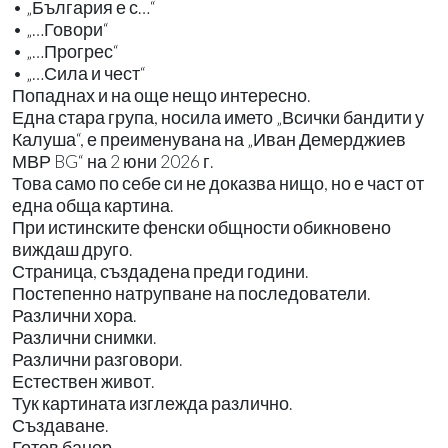
• „България е с…“
• „…Говори“
• „…Прогрес“
• „…Сила и чест“
Попаднах и на още нещо интересно.
Една стара група, носила името „Всички бандити у
Калуша“, е преименувана на „Иван Демерджиев
МВР BG“ на 2 юни 2026 г.
Това само по себе си не доказва нищо, но е част от
една обща картина.
При истинските фенски общности обикновено
виждаш друго.
Страница, създадена преди години.
Постепенно натрупване на последователи.
Различни хора.
Различни снимки.
Различни разговори.
Естествен живот.
Тук картината изглежда различно.
Създаване.
Готов банер.