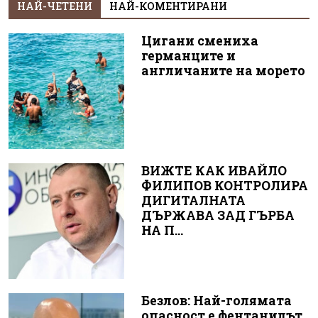
НАЙ-ЧЕТЕНИ
НАЙ-КОМЕНТИРАНИ
Цигани смениха
германците и
англичаните на морето
ВИЖТЕ КАК ИВАЙЛО
ФИЛИПОВ КОНТРОЛИРА
ДИГИТАЛНАТА
ДЪРЖАВА ЗАД ГЪРБА
НА П...
Безлов: Най-голямата
опасност е фентанилът