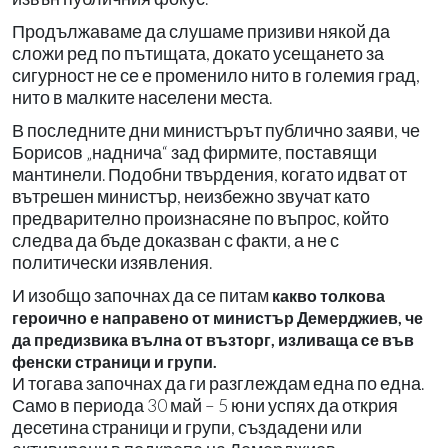
Продължаваме да слушаме призиви някой да
сложи ред по пътищата, докато усещането за
сигурност не се е променило нито в големия град,
нито в малките населени места.
В последните дни министърът публично заяви, че
Борисов „наднича“ зад фирмите, поставящи
мантинели. Подобни твърдения, когато идват от
вътрешен министър, неизбежно звучат като
предварително произнасяне по въпрос, който
следва да бъде доказван с факти, а не с
политически изявления.
И изобщо започнах да се питам
какво толкова
героично е направено от министър Демерджиев, че
да предизвика вълна от възторг, изливаща се във
фенски страници и групи.
И тогава започнах да ги разглеждам една по една.
Само в периода 30 май – 5 юни успях да открия
десетина страници и групи, създадени или