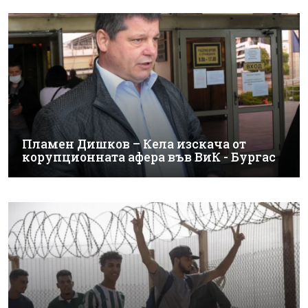
Пламен Дишков – Кела изскача от
корупционната афера във ВиК - Бургас