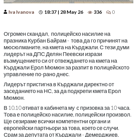
Iva Ivanova
18:37 | 28 May 26
336
0
Огромен скандал, полицейско насилие на
празника Курбан Байрам - това да го причинят на
мюсюлманите, на кмета на Кърджали. С тези думи
лидерът на ДПС Делян Пеевски изрази
възмущението си от отвеждането на кмета на
Кърджали Ерол Мюмюн за разпит в полицейското
управление по-рано днес.
Лидерът пристигна в Кърджали директно от
заседанието на НС, за да подкрепи кмета Ерол
Мюмюн.
В 10.10 отиват в кабинета му с призовка за 10 часа.
Това е полицейско насилие, полицейски произвол.
Ще сезираме всички компетентни органи и
европейски партньори за това, което се случи.
Срам за депутата от Кърджали - Демерджиев,