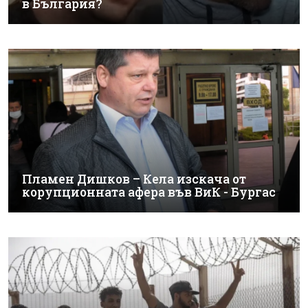
в България?
Пламен Дишков – Кела изскача от
корупционната афера във ВиК - Бургас