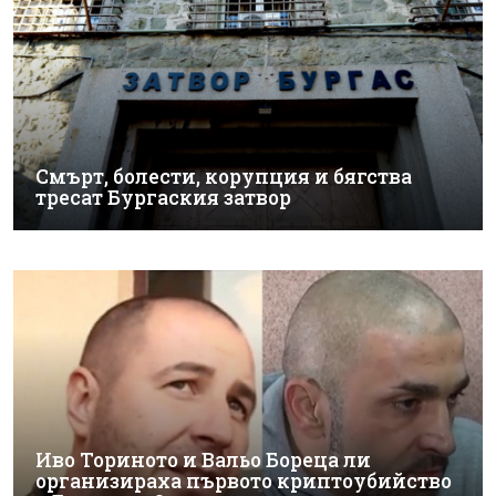
Смърт, болести, корупция и бягства
тресат Бургаския затвор
Иво Ториното и Вальо Бореца ли
организираха първото криптоубийство