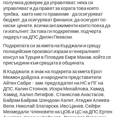
получиха доверие да управляват, нека си
управляват и да правят за хората това което
трябва, както ние го правихме - да осигуряват
бюджет, да осигуряват финанси, да осигурят по-
ниски цените, всички ангажименти които поеха да
ги изпълнят. За това ги подкрепяме, подчерта
лидерът на ДПС Делян Пеевски.
Подкрепата си за кмета на Кърджали и срещу
полицейския произвол изрази и генералният
консул на Турция в Пловдив Емре Манав, който се
присъедини към срещата в общината.
В Кърджали, в знак на подкрепа за кмета Ерол
Мюмюн дойдоха и народните представители
Айтен Сабри – зам.-председател на НС и ПГ на
ДПС, Калин Стоянов, Искра Михайлова, Хамид
Хамид, Халил Летифов , Станислав Анастасов,
Байрам Байрам, Шендоан Халит, Атидже Алиева-
Вели, Николай Златарски, Иво Цанев, Сейфи
Мехмедали. Членовете на ЦОБ и ЦС на ДПС Ертен