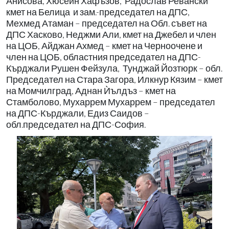
Анисова, Хюсеин Хафъзов, Радослав Ревански
кмет на Белица и зам.-председател на ДПС,
Мехмед Атаман – председател на Обл. съвет на
ДПС Хасково, Неджми Али, кмет на Джебел и член
на ЦОБ, Айджан Ахмед – кмет на Черноочене и
член на ЦОБ, областния председател на ДПС-
Кърджали Рушен Фейзула, Тунджай Йозтюрк – обл.
Председател на Стара Загора, Илкнур Кязим – кмет
на Момчилград, Аднан Ѝълдъз – кмет на
Стамболово, Мухаррем Мухаррем – председател
на ДПС-Кърджали, Едиз Саидов –
обл.председател на ДПС-София.