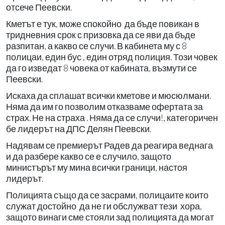
отсече Пеевски.
Кметът е тук, може спокойно да бъде повикан в
тридневния срок с призовка да се яви да бъде
разпитан, а какво се случи. В кабинета му с 8
полицаи, един бус , един отряд полиция. Този човек
да го изведат 8 човека от кабината, възмути се
Пеевски.
Искаха да сплашат всички кметове и мюсюлмани.
Няма да им го позволим отказваме офертата за
страх. Не на страха . Няма да се случи!, категоричен
бе лидерът на ДПС Делян Пеевски.
Надявам се премиерът Радев да реагира веднага
и да разбере какво се е случило, защото
министърът му мина всички граници, настоя
лидерът.
Полицията също да се засрами, полицаите които
служат достойно да не ги обслужват тези хора,
защото винаги сме стояли зад полицията да могат