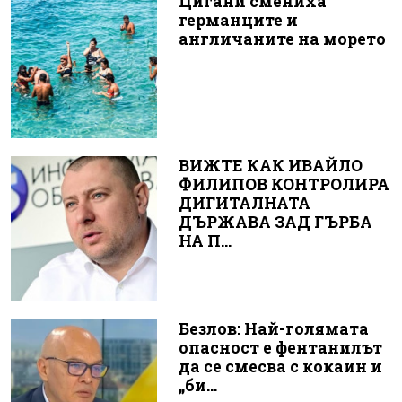
Цигани смениха
германците и
англичаните на морето
ВИЖТЕ КАК ИВАЙЛО
ФИЛИПОВ КОНТРОЛИРА
ДИГИТАЛНАТА
ДЪРЖАВА ЗАД ГЪРБА
НА П...
Безлов: Най-голямата
опасност е фентанилът
да се смесва с кокаин и
„би...