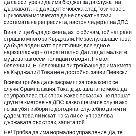
да са осигурени да има бюджет за да служат на
държавата не да ходят 8 човека след този човек.
Призовавм момчетата да не служат на тази
системата на репресията, настоя лидерът на ДПС.
Винаги ще бъда до кмета, аз го обичам, той направи
страшно много за Кърджали. Не заслужаваше това
да бъде воден като престъпник, все едно е
наркопласьор – отвратително. Да гледат малките
му деца как осем полицаи го водят. Нямал
белезници! Е, белезници ли трябваше да има кмета
на Кърджали?! Това не е достойно, заяви Пеевски.
Всички трябва да се засрамят за това което се
случи. Срамна акция. Така държавата не може да
се управлява със страх. Какво показаха, че плашат
другите кметове на ДПС какво ще им се случи ако
не загубят изборите догодина, служебно да им ги
дадем, това ли искат. Така ли се управлява
държавата със страх, запита той.
Не! Трябва да има нормално управление. Да, те