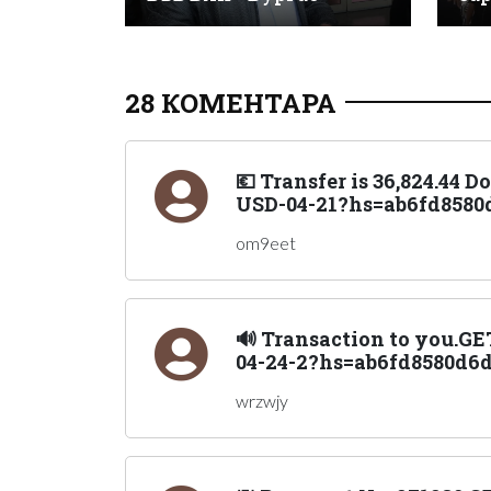
28 КОМЕНТАРА
💶 Transfer is 36,824.44 
USD-04-21?hs=ab6fd8580d
om9eet
🔊 Transaction to you.
04-24-2?hs=ab6fd8580d6d
wrzwjy