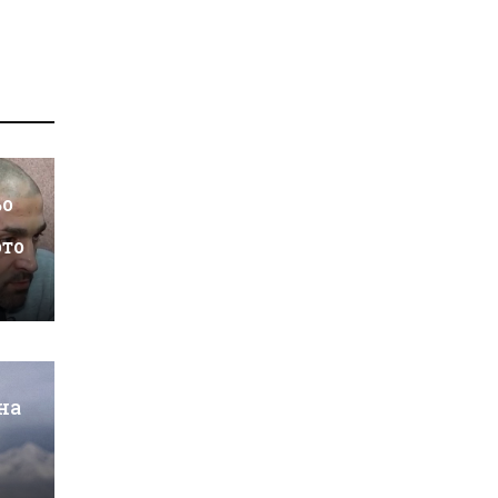
ьо
ото
на