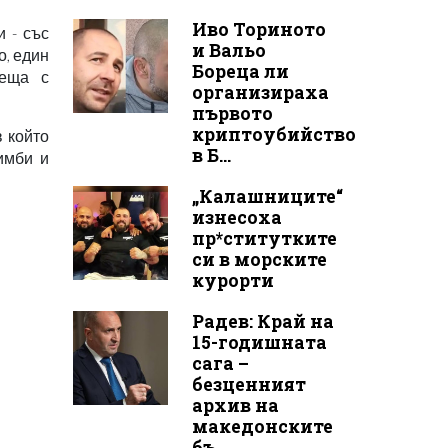
Иво Ториното
 - със
и Вальо
о, един
Бореца ли
реща с
организираха
първото
криптоубийство
 който
в Б...
имби и
„Калашниците“
изнесоха
пр*ститутките
си в морските
курорти
Радев: Край на
15-годишната
сага –
безценният
архив на
македонските
бъ...