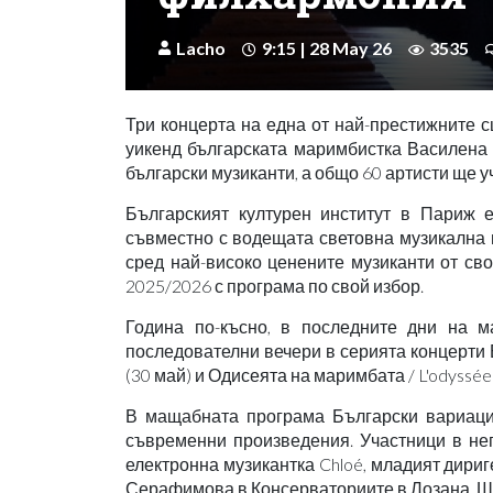
Lacho
9:15 | 28 May 26
3535
Три концерта на една от най-престижните 
уикенд българската маримбистка Василена
български музиканти, а общо 60 артисти ще у
Българският културен институт в Париж 
съвместно с водещата световна музикална 
сред най-високо ценените музиканти от св
2025/2026 с програма по свой избор.
Година по-късно, в последните дни на м
последователни вечери в серията концерти Бъ
(30 май) и Одисеята на маримбата / L'odyssée 
В мащабната програма Български вариации 
съвременни произведения. Участници в нег
електронна музикантка Chloé, младият дири
Серафимова в Консерваториите в Лозана, Ш