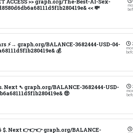
ET ACCESS >> graph.org/The-Best-AI-Sex-
mo
d8580d6db6a68111d5f1b280419e& << 💸
be
llars ⚡→ graph.org/BALANCE-3682444-USD-04-
mo
68111d5f1b280419e& 💰
bef
ars. Next ➴ graph.org/BALANCE-3682444-USD-
mo
b6a68111d5f1b280419e& 🤑
bef
.16 $. Next 👉👉👉 graph.org/BALANCE-