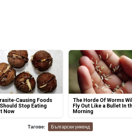
rasite-Causing Foods
The Horde Of Worms Wil
Should Stop Eating
Fly Out Like a Bullet In t
ht Now
Morning
Тагове:
Български уикенд