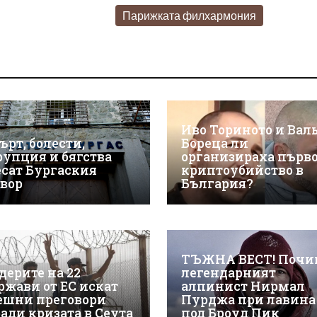
Парижката филхармония
Иво Ториното и Вал
ърт, болести,
Бореца ли
рупция и бягства
организираха първ
есат Бургаския
криптоубийство в
твор
България?
ТЪЖНА ВЕСТ! Почи
дерите на 22
легендарният
ржави от ЕС искат
алпинист Нирмал
ешни преговори
Пурджа при лавина
ради кризата в Сеута
под Броуд Пик