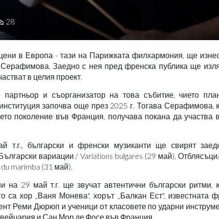
28
сцени в Европа - тази на Парижката филхармония, ще изне
 Серафимова. Заедно с нея пред френска публика ще изля
частват в целия проект.
е партньор и съорганизатор на това събитие, чието пла
институция започва още през 2025 г. Тогава Серафимова, 
оето поколение във Франция, получава покана да участва 
ай т.г., български и френски музиканти ще свирят заед
лгарски вариации / Variations bulgares (29 май), Отблясъци/
du marimba (31 май).
на 29 май т.г. ще звучат автентични български ритми, к
о са хор „Ваня Монева", хорът „Балкан Ест", известната 
гент Реми Дюрюп и ученици от класовете по ударни инструм
вейцария и Сан Мор де Фосе във Франция.