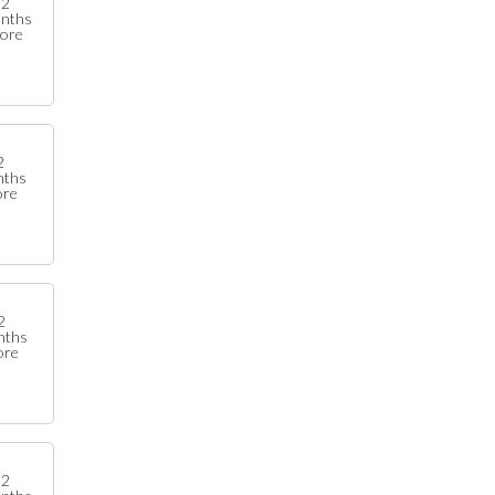
2
nths
fore
2
nths
ore
2
nths
ore
2