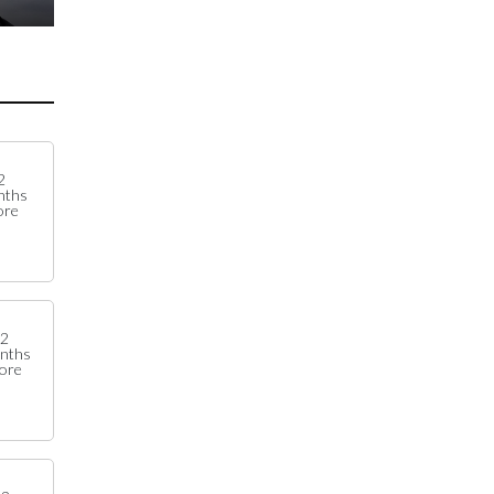
2
nths
ore
2
nths
fore