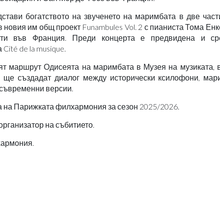
тави богатството на звученето на маримбата в две части
в новия им общ проект Funambules Vol. 2 с пианиста Тома Енк
нти във Франция. Преди концерта е предвидена и с
ité de la musique.
ят маршрут Одисеята на маримбата в Музея на музиката, в
 ще създадат диалог между исторически ксилофони, мар
 съвременни версии.
а на Парижката филхармония за сезон 2025/2026.
организатор на събитието.
армония.