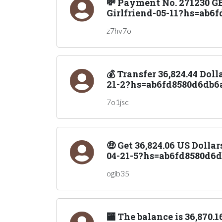
💸 Payment No. 271230 G
Girlfriend-05-11?hs=ab6f
z7hv7o
💰 Transfer 36,824.44 Do
21-2?hs=ab6fd8580d6db6a
7o1jsc
🤑 Get 36,824.06 US Doll
04-21-5?hs=ab6fd8580d6d
ogib35
🏧 The balance is 36,870