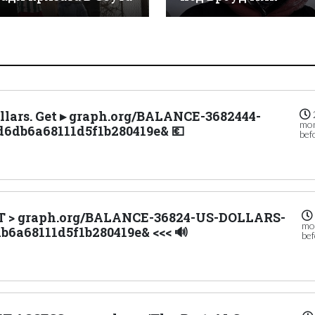
Dollars. Get ▸ graph.org/BALANCE-3682444-
mo
6db6a68111d5f1b280419e& 💶
bef
GET > graph.org/BALANCE-36824-US-DOLLARS-
mo
b6a68111d5f1b280419e& <<< 🔊
be