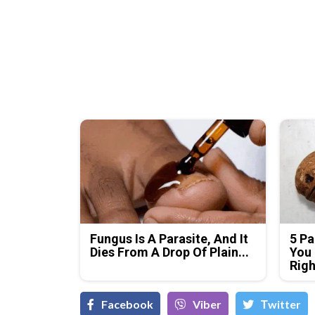
Fungus Is A Parasite, And It
5 Pa
Dies From A Drop Of Plain...
You 
Rig
Facebook
Viber
Тwitter