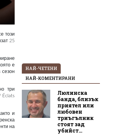
се този
зат 25
ниране
която е
НАЙ-ЧЕТЕНИ
в сезон
НАЙ-КОМЕНТИРАНИ
но три
Люлинска
 Éclats
банда, близък
приятел или
любовен
акто и
триъгълник
френска
стоят зад
енти на
убийст...