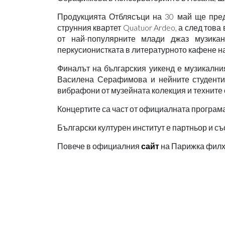
Продукцията Отблясъци на 30 май ще предс
струнния квартет Quatuor Ardeo, а след това 
от най-популярните млади джаз музика
перкусионистката в литературното кафене на C
Финалът на българския уикенд е музикални
Василена Серафимова и нейните студенти
вибрафони от музейната колекция и техните
Концертите са част от официалната програм
Български културен институт е партньор и съ
Повече в официалния
сайт
на Парижка филх