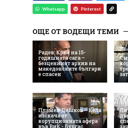
Whatsapp
Pinterest
ОЩЕ ОТ ВОДЕЩИ ТЕМИ
Радев: Край на 15-
годишната сага –
См
безценният архив на
ко
македонските българи
тр
е спасен
за
Пламен Дишков – Кела
Ли
изскача от
дъ
корупционната афера
сп
във ВиК - Бургас
за