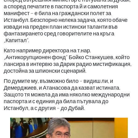
а според печатите в паспорта й и самолетния
манифест – е била на граждански полет за
Истанбул. Безспорно нелека задача, която обаче
извади на преден план истински таланти във
фантазирането сред говорителите на кръга
„Капитал“.
Като например директора на т.нар.
„Антикорупционен фонд“ Бойко Станкушев, който
лансира в интервю за Дарик радио мистификация,
достойна за шпионски сценарий.
По думите му, възможно било – видиш ли, и
Демерджиев, и Атанасова да казват истината.
Защото тя можела да има няколко международни
паспорта и с единия да била пътувала до
Истанбул, а с другия – до Дубай.