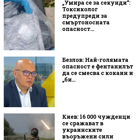
„Умира се за секунди“:
Токсиколог
предупреди за
смъртоносната
опасност...
Безлов: Най-голямата
опасност е фентанилът
да се смесва с кокаин и
„би...
Киев: 16 000 чужденци
се сражават в
украинските
въоръжени сили