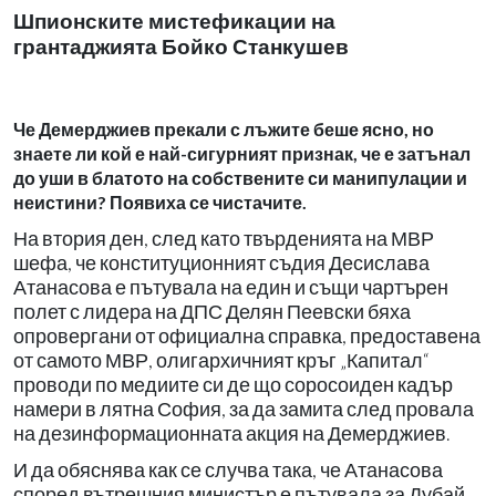
Шпионските мистефикации на
грантаджията Бойко Станкушев
Че Демерджиев прекали с лъжите беше ясно, но
знаете ли кой е най-сигурният признак, че е затънал
до уши в блатото на собствените си манипулации и
неистини? Появиха се чистачите.
На втория ден, след като твърденията на МВР
шефа, че конституционният съдия Десислава
Атанасова е пътувала на един и същи чартърен
полет с лидера на ДПС Делян Пеевски бяха
опровергани от официална справка, предоставена
от самото МВР, олигархичният кръг „Капитал“
проводи по медиите си де що соросоиден кадър
намери в лятна София, за да замита след провала
на дезинформационната акция на Демерджиев.
И да обяснява как се случва така, че Атанасова
според вътрешния министър е пътувала за Дубай,