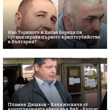
Иво Ториното и Вальо Бореца ли
организираха първото криптоубийство
в България?
Пламен Дишков – Кела изскача от
корупционната афера във ВиК - Бургас