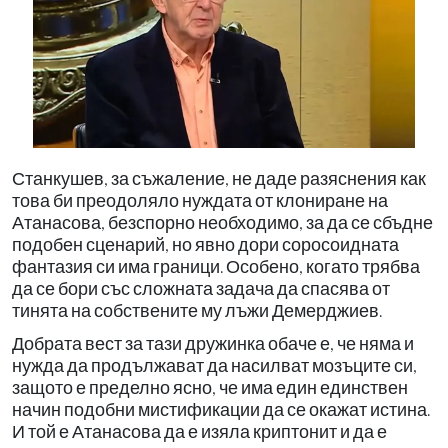
Станкушев, за съжаление, не даде разяснения как
това би преодоляло нуждата от клониране на
Атанасова, безспорно необходимо, за да се сбъдне
подобен сценарий, но явно дори соросоидната
фантазия си има граници. Особено, когато трябва
да се бори със сложната задача да спасява от
тинята на собствените му лъжи Демерджиев.
Добрата вест за тази дружинка обаче е, че няма и
нужда да продължават да насилват мозъците си,
защото е пределно ясно, че има един единствен
начин подобни мистификации да се окажат истина.
И той е Атанасова да е изяла криптонит и да е