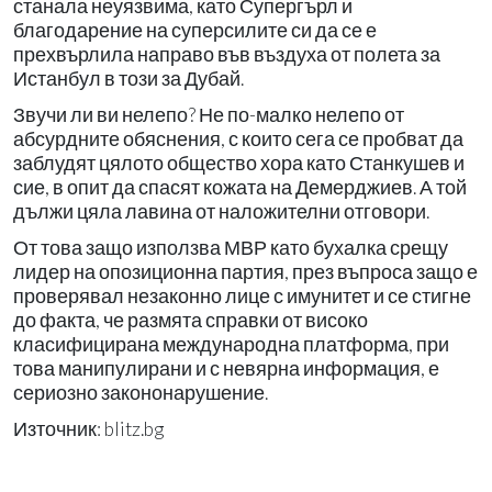
станала неуязвима, като Супергърл и
благодарение на суперсилите си да се е
прехвърлила направо във въздуха от полета за
Истанбул в този за Дубай.
Звучи ли ви нелепо? Не по-малко нелепо от
абсурдните обяснения, с които сега се пробват да
заблудят цялото общество хора като Станкушев и
сие, в опит да спасят кожата на Демерджиев. А той
дължи цяла лавина от наложителни отговори.
От това защо използва МВР като бухалка срещу
лидер на опозиционна партия, през въпроса защо е
проверявал незаконно лице с имунитет и се стигне
до факта, че размята справки от високо
класифицирана международна платформа, при
това манипулирани и с невярна информация, е
сериозно закононарушение.
Източник: blitz.bg