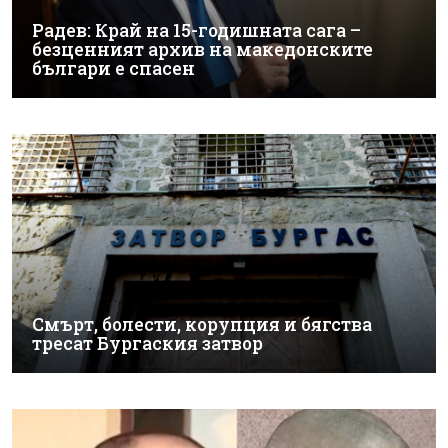
Радев: Край на 15-годишната сага –
безценният архив на македонските
българи е спасен
Смърт, болести, корупция и бягства
тресат Бургаския затвор