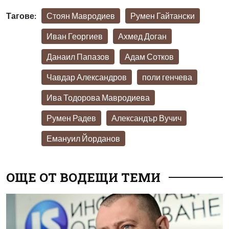
Тагове:
Стоян Мавродиев
Румен Гайтански
Иван Георгиев
Ахмед Доган
Данаил Папазов
Адам Сотков
Чавдар Александров
поли генчева
Ива Тодорова Мавродиева
Румен Радев
Александър Вучич
Емануил Йорданов
ОЩЕ ОТ ВОДЕЩИ ТЕМИ