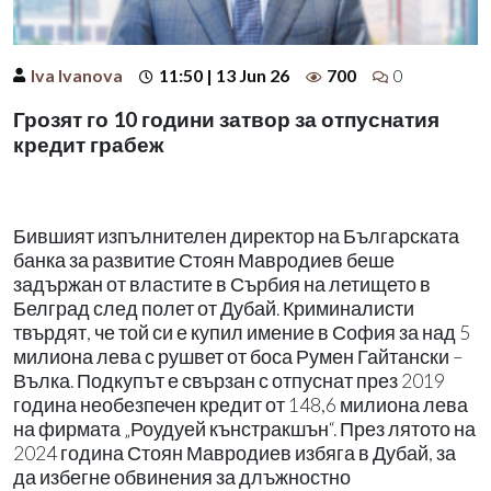
Iva Ivanova
11:50 | 13 Jun 26
700
0
Грозят го 10 години затвор за отпуснатия
кредит грабеж
Бившият изпълнителен директор на Българската
банка за развитие Стоян Мавродиев беше
задържан от властите в Сърбия на летището в
Белград след полет от Дубай. Криминалисти
твърдят, че той си е купил имение в София за над 5
милиона лева с рушвет от боса Румен Гайтански –
Вълка. Подкупът е свързан с отпуснат през 2019
година необезпечен кредит от 148,6 милиона лева
на фирмата „Роудуей кънстракшън“. През лятото на
2024 година Стоян Мавродиев избяга в Дубай, за
да избегне обвинения за длъжностно