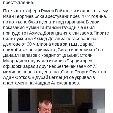
престъпление.
По същата афера Румен Гайтански и адвокатът му
Иван Георгиев бяха арестувани през 2024 година,
но по-късно бяха пуснати под гаранция. В свои
показания Румен Гайтански твърди, че е бил
принуден от Ахмед Доган да изтегли заема. Парите
били нужни на Ахмед Доган за погасяване на
дългове от 30 милиона лева за ТЕЦ „Варна“,
придобита чрез фирмата „Сигда инвестмънт“ на
Данаил Папазов с кредит от „Д Банк“. Стоян
Мавродиев е купувал и вили в Гърция чрез
офшорки заради друг необезпечен заем от 75
милиона лева, отпуснат на „Свети Георги Груп“ на
Адам Сотков. В Дубай беглецът се укривал в
апартамент на Чавдар Александров.