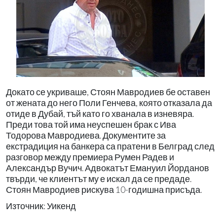
Докато се укриваше, Стоян Мавродиев бе оставен
от жената до него Поли Генчева, която отказала да
отиде в Дубай, тъй като го хванала в изневяра.
Преди това той има неуспешен брак с Ива
Тодорова Мавродиева. Документите за
екстрадиция на банкера са пратени в Белград след
разговор между премиера Румен Радев и
Александър Вучич. Адвокатът Емануил Йорданов
твърди, че клиентът му е искал да се предаде.
Стоян Мавродиев рискува 10-годишна присъда.
Източник: Уикенд