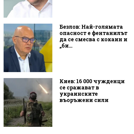
Безлов: Най-голямата
опасност е фентанилът
да се смесва с кокаин и
„би...
Киев: 16 000 чужденци
се сражават в
украинските
въоръжени сили