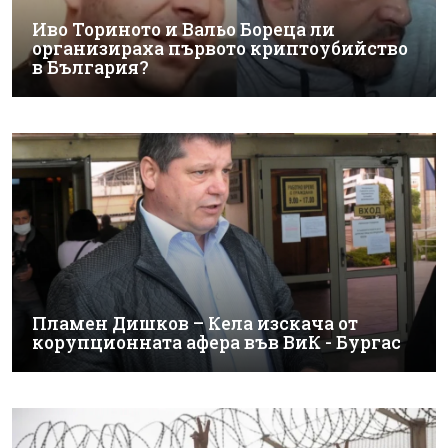
Иво Ториното и Вальо Бореца ли
организираха първото криптоубийство
в България?
Пламен Дишков – Кела изскача от
корупционната афера във ВиК - Бургас