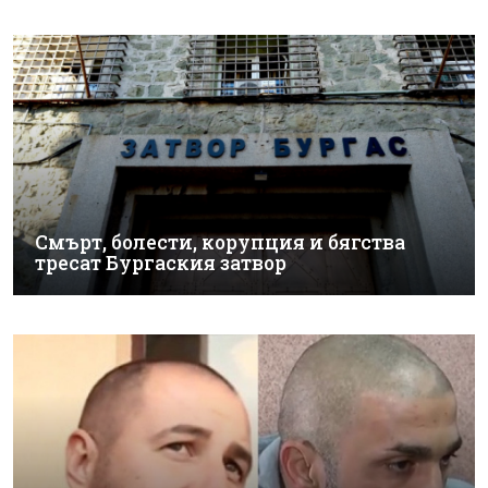
Смърт, болести, корупция и бягства
тресат Бургаския затвор