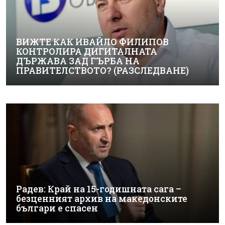
ВИЖТЕ КАК ИВАЙЛО ФИЛИПОВ
КОНТРОЛИРА ДИГИТАЛНАТА
ДЪРЖАВА ЗАД ГЪРБА НА
ПРАВИТЕЛСТВОТО? (РАЗСЛЕДВАНЕ)
Радев: Край на 15-годишната сага –
безценният архив на македонските
българи е спасен