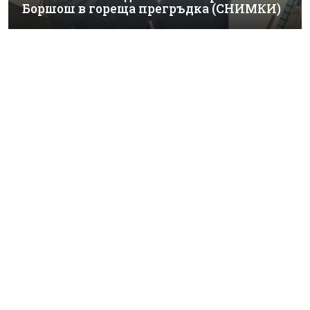
Боршош в гореща прегръдка (СНИМКИ)