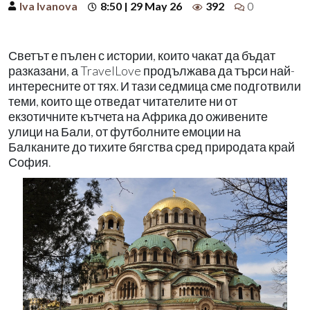
Iva Ivanova
8:50 | 29 May 26
392
0
Светът е пълен с истории, които чакат да бъдат
разказани, а TravelLove продължава да търси най-
интересните от тях. И тази седмица сме подготвили
теми, които ще отведат читателите ни от
екзотичните кътчета на Африка до оживените
улици на Бали, от футболните емоции на
Балканите до тихите бягства сред природата край
София.