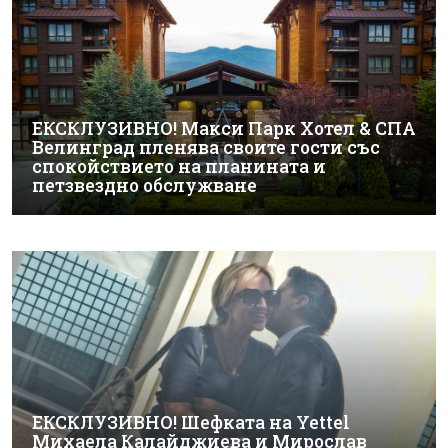
ЕКСКЛУЗИВНО! Макси Парк Хотел & СПА
Велинград пленява своите гости със
спокойствието на планината и
петзвездно обслужване
ЕКСКЛУЗИВНО! Шефката на Yettel
Михаела Калайджиева и Мирослав