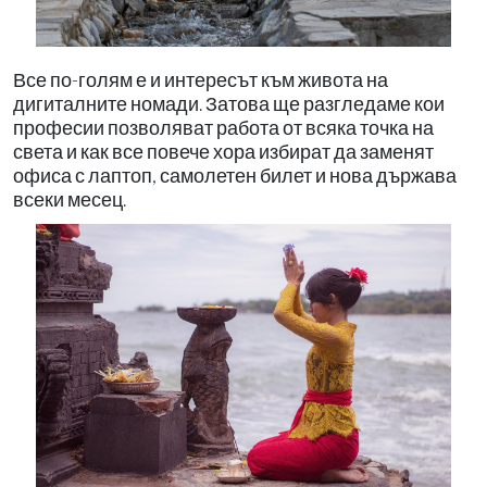
Все по-голям е и интересът към живота на
дигиталните номади. Затова ще разгледаме кои
професии позволяват работа от всяка точка на
света и как все повече хора избират да заменят
офиса с лаптоп, самолетен билет и нова държава
всеки месец.