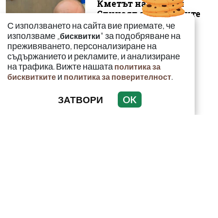
Кметът на Банско:
Случаят с младежите
не трябва да се
С използването на сайта вие приемате, че
представя като е...
използваме „
" за подобряване на
бисквитки
преживяването, персонализиране на
съдържанието и рекламите, и анализиране
на трафика. Вижте нашата
политика за
и
.
бисквитките
политика за поверителност
ЗАТВОРИ
OK