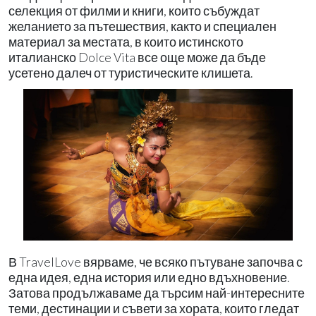
селекция от филми и книги, които събуждат
желанието за пътешествия, както и специален
материал за местата, в които истинското
италианско Dolce Vita все още може да бъде
усетено далеч от туристическите клишета.
В TravelLove вярваме, че всяко пътуване започва с
една идея, една история или едно вдъхновение.
Затова продължаваме да търсим най-интересните
теми, дестинации и съвети за хората, които гледат