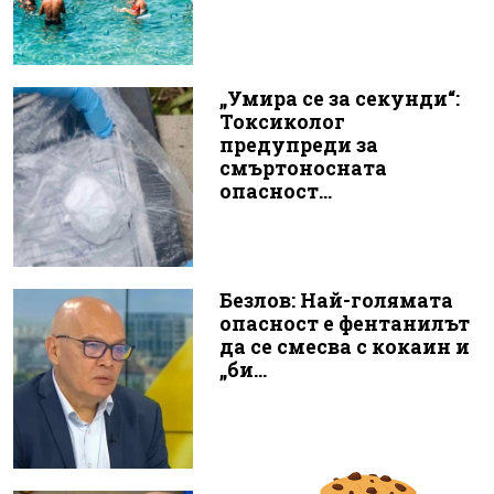
„Умира се за секунди“:
Токсиколог
предупреди за
смъртоносната
опасност...
Безлов: Най-голямата
опасност е фентанилът
да се смесва с кокаин и
„би...