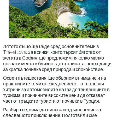
Лятото също ще бъде сред основните теми в
TravelLove. За всички, които търсят бягство от
жегата в София, ще предложим няколко малко
познати места в близост до столицата, подходящи
за кратка почивка сред природа и спокойствие.
Освен пътешествия, ще обърнем внимание и на
практичните теми от ежедневието – от полезни
хитрини за автомобилите на газ до тенденциите в
туризма и причините високите цени да отказват
част от гръцките туристи от почивки в Турция.
Разбира се, няма да липсва и вдъхновение за
следващото приключение. Подготвили сме