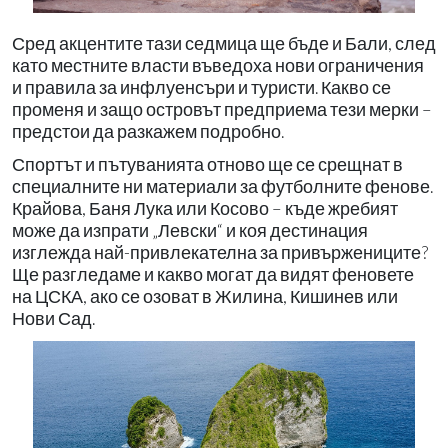
Сред акцентите тази седмица ще бъде и Бали, след
като местните власти въведоха нови ограничения
и правила за инфлуенсъри и туристи. Какво се
променя и защо островът предприема тези мерки –
предстои да разкажем подробно.
Спортът и пътуванията отново ще се срещнат в
специалните ни материали за футболните фенове.
Крайова, Баня Лука или Косово – къде жребият
може да изпрати „Левски“ и коя дестинация
изглежда най-привлекателна за привържениците?
Ще разгледаме и какво могат да видят феновете
на ЦСКА, ако се озоват в Жилина, Кишинев или
Нови Сад.