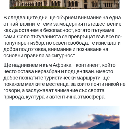
В следващите дни ще обърнем внимание на една
от най-важните теми за модерния пътешественик –
как да останем в безопасност, когато пътуваме
сами. Соло пътуванията се превръщат във все по-
популярен избор, но освен свобода, те изискват и
добра подготовка, внимание и познаване на
основни правила за сигурност.
Ще надникнем и към Африка – континент, който
често остава неразбран и подценяван. Вместо
добре познатите туристически маршрути, ще
покажем малките местенца, за които почти никой не
говори, а заслужават внимание със своята
природа, култура и автентична атмосфера.