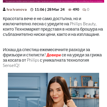
Iva Ivanova
11:06 | 28 Mar 24
490
0
Красотата вече е не само достъпна, но и
изключително лесна с уредите на Philips Beauty,
които Техномаркет представя в новата брошура на
съблазнително ниски цени, както и на изплащане.
Искаш да спестиш ежемесечните разходи за
фризьори и стилисти?
се на уреди за грижа
Довери
за косата от Philips с уникалната технология
SenseIQ!