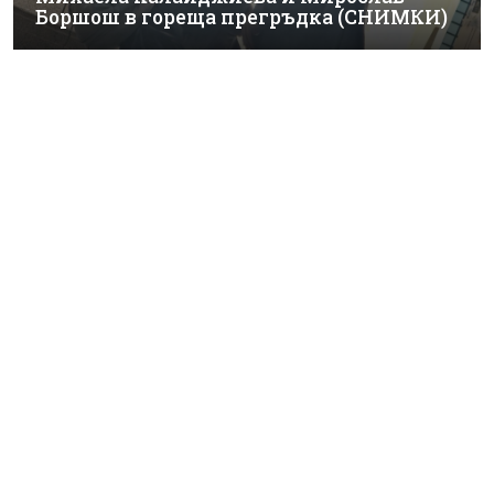
Боршош в гореща прегръдка (СНИМКИ)