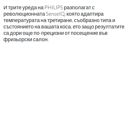
И трите уреда на PHILIPS разполагат с
революционната SenseIQ, която адаптира
температурата на третиране, съобразно типа и
състоянието на вашата коса, ето защо резултатите
са дори още по-прецизни от посещение във
фризьорски салон.