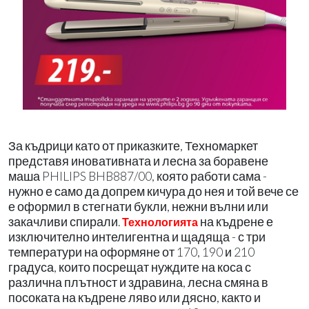
За къдрици като от приказките, Техномаркет
представя иновативната и лесна за боравене
маша PHILIPS BHB887/00, която работи сама -
нужно е само да допрем кичура до нея и той вече се
е оформил в стегнати букли, нежни вълни или
закачливи спирали.
на къдрене е
Технологията
изключително интелигентна и щадяща - с три
температури на оформяне от 170, 190 и 210
градуса, които посрещат нуждите на коса с
различна плътност и здравина, лесна смяна в
посоката на къдрене ляво или дясно, както и