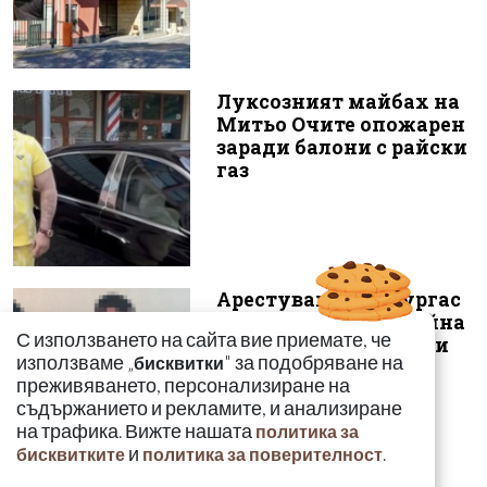
Луксозният майбах на
Митьо Очите опожарен
заради балони с райски
газ
Арестуваният в Бургас
наркобарон от Украйна
С използването на сайта вие приемате, че
ръководел 14 фабрики
използваме „
" за подобряване на
бисквитки
за др...
преживяването, персонализиране на
съдържанието и рекламите, и анализиране
на трафика. Вижте нашата
политика за
и
.
бисквитките
политика за поверителност