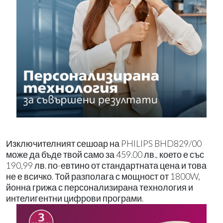
Изключителният сешоар на PHILIPS BHD829/00
може да бъде твой само за 459.00 лв., което е със
190,99 лв. по-евтино от стандартната цена и това
не е всичко. Той разполага с мощност от 1800W,
йонна грижа с персонализирана технология и
интелигентни цифрови програми.