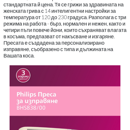
стандартната й цена. Тя се грижи за здравината на
женската грива с 14 интелигентни настройки за
температура от 120 до 230 градуса. Разполага с три
режима на работа - бърз, нормален и нежен, както и
четири пъти повече йони, които съхраняват влагата
в косъма, предпазват от накъсване и изгаряне.
Пресата е създадена за персонализирано
изправяне, съобразено с типа и дължината на
Вашата коса.