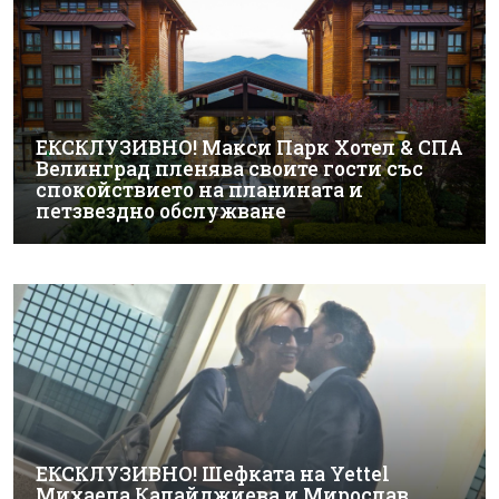
ЕКСКЛУЗИВНО! Макси Парк Хотел & СПА
Велинград пленява своите гости със
спокойствието на планината и
петзвездно обслужване
ЕКСКЛУЗИВНО! Шефката на Yettel
Михаела Калайджиева и Мирослав