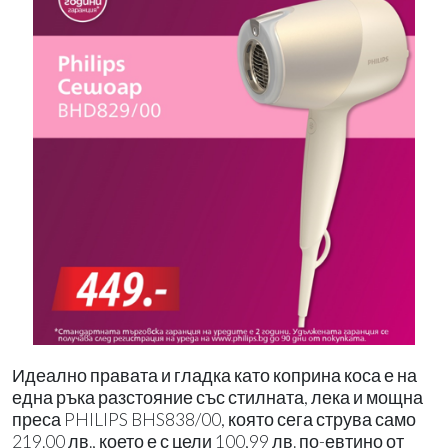
Идеално правата и гладка като коприна коса е на
една ръка разстояние със стилната, лека и мощна
преса PHILIPS BHS838/00, която сега струва само
219.00 лв., което е с цели 100,99 лв. по-евтино от