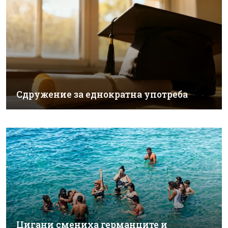
Сдружение за еднократна употреба
Цигани смениха германците и