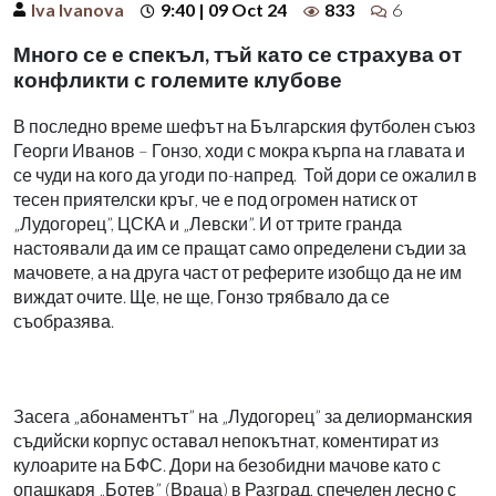
Iva Ivanova
9:40 | 09 Oct 24
833
6
Много се е спекъл, тъй като се страхува от
конфликти с големите клубове
В последно време шефът на Българския футболен съюз
Георги Иванов – Гонзо, ходи с мокра кърпа на главата и
се чуди на кого да угоди по-напред.
Той дори се ожалил в
тесен приятелски кръг, че е под огромен натиск от
„Лудогорец”, ЦСКА и „Левски”. И от трите гранда
настоявали да им се пращат само определени съдии за
мачовете, а на друга част от реферите изобщо да не им
виждат очите. Ще, не ще, Гонзо трябвало да се
съобразява.
Засега „абонаментът” на „Лудогорец” за делиорманския
съдийски корпус оставал непокътнат, коментират из
кулоарите на БФС. Дори на безобидни мачове като с
опашкаря „Ботев” (Враца) в Разград, спечелен лесно с