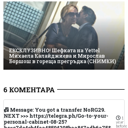
ЕКСКЛУЗИВНО! Шефката на Yettel
Михаела Калайджиева и Мирослав
Боршош в гореща прегръдка (СНИМКИ)
6 КОМЕНТАРА
📠 Message: You got a transfer NoRG29.
NEXT >>> https://telegra.ph/Go-to-your-
1
personal-cabinet-08-25?
year
before
hs=e7dc4eb4faa48594208baa847adb6a75&