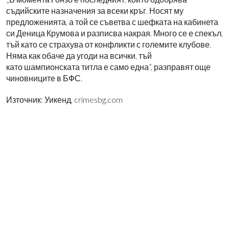
съдийските назначения за всеки кръг. Носят му
предложенията, а той се съветва с шефката на кабинета
си Деница Крумова и разписва накрая. Много се е спекъл,
тъй като се страхува от конфликти с големите клубове.
Няма как обаче да угоди на всички, тъй
като шампионската титла е само една”, разправят още
чиновниците в БФС.
Източник: Уикенд, crimesbg.com