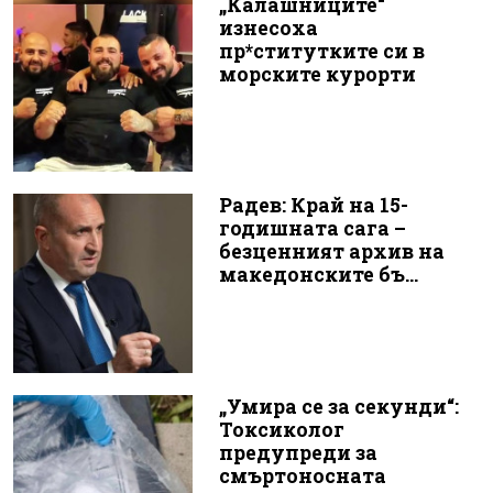
„Калашниците“
изнесоха
пр*ститутките си в
морските курорти
Радев: Край на 15-
годишната сага –
безценният архив на
македонските бъ...
„Умира се за секунди“:
Токсиколог
предупреди за
смъртоносната