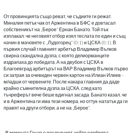
От провинцията също реват, че съдиите ги режат.
Миналия петък чак от Аржентина в БФС е довтасал
собственикът на „Берое” Ернан Банато. Той пък
изплакал, че неговият отбор изял теслата по един и същ
начин в мачовете с „Лудогорец” (0:1) и ЦСКА (0:1). В
първия случай главният арбитър Владимир Вълков
свирна скандална дузпа, с която делиорманците
издрапаха до победата. А на двубоя с ЦСКА в
Благоевград арбитърът на ВАР Владимир Вълков първо
си затрая за очевиден червен картон на Илиан Илиев –
младши от червените. После накара главния да даде
крайно съмнителна дузпа за ЦСКА, след като
тъчреферът вече беше вдигнал засада. Банато казал, че
и в Аржентина ги има тези номера, но оттук-нататък да ги
правят на други отбори, а не на „Берое”.
„В момента Гонзо е последният, който одобрява