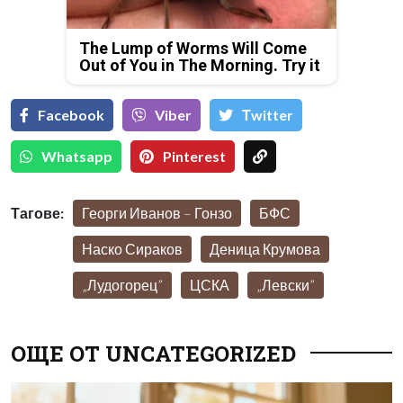
The Lump of Worms Will Come
Out of You in The Morning. Try it
Facebook
Viber
Тwitter
Whatsapp
Pinterest
Тагове:
Георги Иванов – Гонзо
БФС
Наско Сираков
Деница Крумова
„Лудогорец”
ЦСКА
„Левски”
ОЩЕ ОТ UNCATEGORIZED