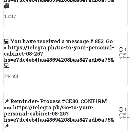
📠
1uzit7
💻 You have received a message # 853. Go
> https://telegra.ph/Go-to-your-personal-
1
cabinet-08-25?
year
before
hs=e7dc4eb4faa48594208baa847adb6a75&
💻
744n8t
📌 Reminder- Process #CE80. CONFIRM
>>> https://telegra.ph/Go-to-your-
1
personal-cabinet-08-25?
year
before
hs=e7dc4eb4faa48594208baa847adb6a75&
📌