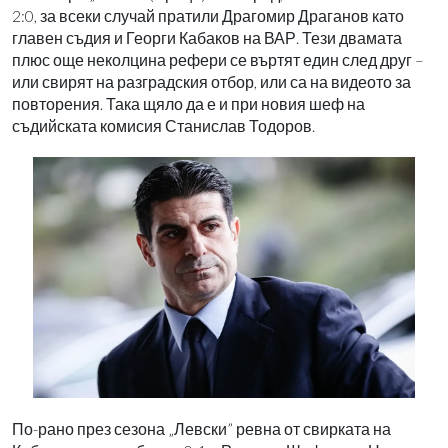
2:0, за всеки случай пратили Драгомир Драганов като
главен съдия и Георги Кабаков на ВАР. Тези двамата
плюс още неколцина рефери се въртят един след друг –
или свирят на разградския отбор, или са на видеото за
повторения. Така щяло да е и при новия шеф на
съдийската комисия Станислав Тодоров.
По-рано през сезона „Левски” ревна от свирката на