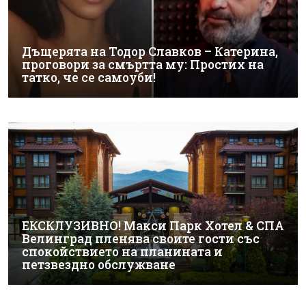
Дъщерята на Тодор Славков – Катерина,
проговори за смъртта му: Простих на
татко, че се самоуби!
ЕКСКЛУЗИВНО! Макси Парк Хотел & СПА
Велинград пленява своите гости със
спокойствието на планината и
петзвездно обслужване