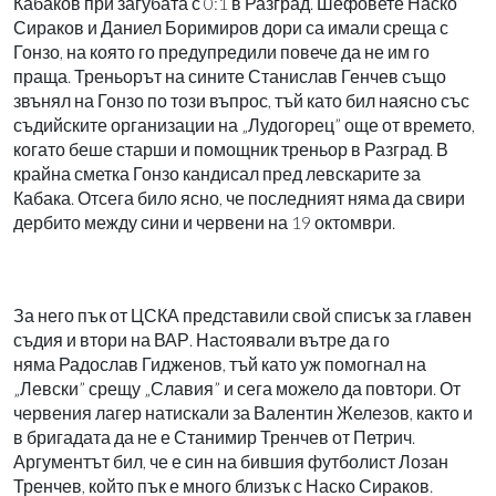
Кабаков при загубата с 0:1 в Разград. Шефовете Наско
Сираков и Даниел Боримиров дори са имали среща с
Гонзо, на която го предупредили повече да не им го
праща. Треньорът на сините Станислав Генчев също
звънял на Гонзо по този въпрос, тъй като бил наясно със
съдийските организации на „Лудогорец” още от времето,
когато беше старши и помощник треньор в Разград. В
крайна сметка Гонзо кандисал пред левскарите за
Кабака. Отсега било ясно, че последният няма да свири
дербито между сини и червени на 19 октомври.
За него пък от ЦСКА представили свой списък за главен
съдия и втори на ВАР. Настоявали вътре да го
няма Радослав Гидженов, тъй като уж помогнал на
„Левски” срещу „Славия” и сега можело да повтори. От
червения лагер натискали за Валентин Железов, както и
в бригадата да не е Станимир Тренчев от Петрич.
Аргументът бил, че е син на бившия футболист Лозан
Тренчев, който пък е много близък с Наско Сираков.