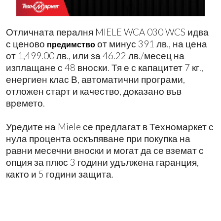
Отличната пералня MIELE WCA 030 WCS идва
с ценово
от минус 391 лв., на цена
предимство
от 1,499.00 лв., или за 46.22 лв./месец на
изплащане с 48 вноски. Тя е с капацитет 7 кг.,
енергиен клас В, автоматични програми,
отложен старт и качество, доказано във
времето.
Уредите на Miele се предлагат в Техномаркет с
нула процента оскъпяване при покупка на
равни месечни вноски и могат да се вземат с
опция за плюс 3 години удължена гаранция,
както и 5 години защита.