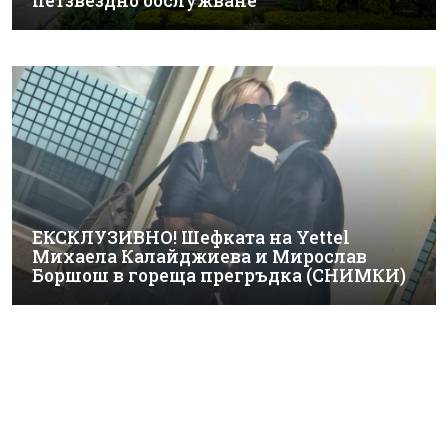
петзвездно обслужване
ЕКСКЛУЗИВНО! Шефката на Yettel
Михаела Калайджиева и Мирослав
Боршош в гореща прегръдка (СНИМКИ)