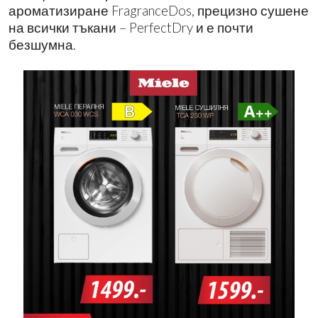
ароматизиране FragranceDos, прецизно сушене
на всички тъкани – PerfectDry и е почти
безшумна.