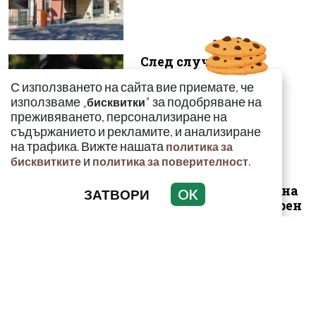
След случая с
родилката от Варна:
С използването на сайта вие приемате, че
Още едно семейство
използваме „
" за подобряване на
бисквитки
разказа за бремен...
преживяването, персонализиране на
съдържанието и рекламите, и анализиране
на трафика. Вижте нашата
политика за
и
.
бисквитките
политика за поверителност
Луксозният майбах на
ЗАТВОРИ
OK
Митьо Очите опожарен
заради балони с райски
газ