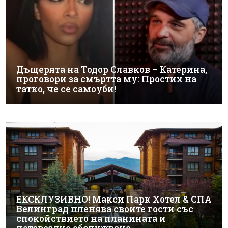
Дъщерята на Тодор Славков – Катерина,
проговори за смъртта му: Простих на
татко, че се самоуби!
ЕКСКЛУЗИВНО! Макси Парк Хотел & СПА
Велинград пленява своите гости със
спокойствието на планината и