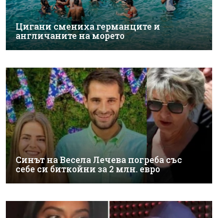
Цигани смениха германците и
англичаните на морето
Синът на Весела Лечева погреба със
себе си биткойни за 2 млн. евро