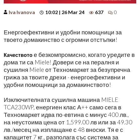
Iva Ivanova
10:02 | 26 Mar 24
637
0
Енергоефективни и удобни помощници за
твоето домакинство с огромни отстъпки!
е безкомпромисно, когато уредите в
Качеството
дома ти са Miele! Довери се на пералня и
сушилня Miele от Техномаркет за безупречна
грижа за твоите дрехи - енергоефективни и
удобни помощници за домакинството!
Изключителната сушилна машина MIELE
TCA230WP, енергиен клас А++ само сега в
Техномаркет идва по-евтина с минус 400 лв.,
на неустоима цена от 1,599.00 лв или за 49.30
лв./месец на изплащане с 48 вноски. Тя е с
капацитет 7 кг., разполага със система за