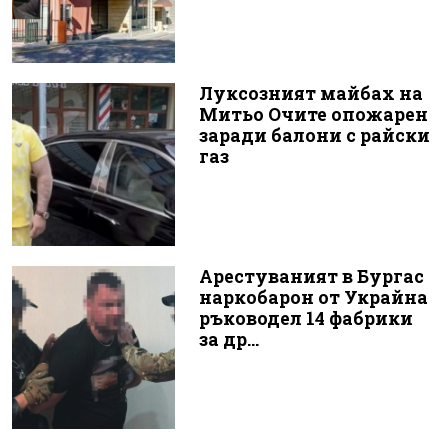
Луксозният майбах на
Митьо Очите опожарен
заради балони с райски
газ
Арестуваният в Бургас
наркобарон от Украйна
ръководел 14 фабрики
за др...