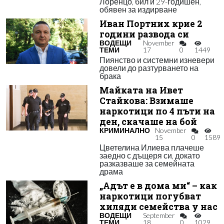
Лоренцо, бил и 29-годишен,
обявен за издирване
Иван Портних крие 2
години развода си
ВОДЕЩИ
November
ТЕМИ
17
0
1449
Пиянство и системни изневери
довели до разтурването на
брака
Майката на Ивет
Стайкова: Взимаше
наркотици по 4 пъти на
ден, скачаше на бой
КРИМИНАЛНО
November
15
0
1589
Цветелина Илиева плачеше
заедно с дъщеря си, докато
разказваше за семейната
драма
„Адът е в дома ми“ – как
наркотици погубват
хиляди семейства у нас
ВОДЕЩИ
September
ТЕМИ
18
0
1029