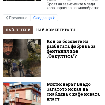
Броят на зависимите млади
хора нараства лавинообразно
Предишна
Следваща
НАЙ-ЧЕТЕНИ
НАЙ-КОМЕНТИРАНИ
Кои са босовете на
разбитата фабрика за
фентанил във
„Факултета“?
Милионерът Владо
Загатото искал да
снабдява с кафе новата
власт