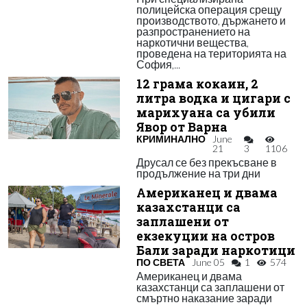
полицейска операция срещу
производството, държането и
разпространението на
наркотични вещества,
проведена на територията на
София,...
12 грама кокаин, 2
литра водка и цигари с
марихуана са убили
Явор от Варна
КРИМИНАЛНО
June
21
3
1106
Друсал се без прекъсване в
продължение на три дни
Американец и двама
казахстанци са
заплашени от
екзекуции на остров
Бали заради наркотици
ПО СВЕТА
June 05
1
574
Американец и двама
казахстанци са заплашени от
смъртно наказание заради