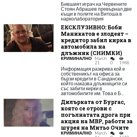
Бившият играч на Червените
Стоян Абрашев превърнал две
къщи в полите на Витоша в
нарколаборатория
ЕКСКЛУЗИВНО: Боби
Маникатов е злодеят –
кредитор забил кирка в
автомобила на
длъжник (СНИМКИ)
КРИМИНАЛНО
March
21
0
1988
Информация разкрива кой е
собственикът на офиса за
бързи кредити в Сандански,
който наказва длъжниците си
със забити кирки в
автомобилите им. Това е Б...
Дилърката от Бургас,
която се отрови с
погълнатата дрога при
акция на МВР, работи за
шурея на Митьо Очите
КРИМИНАЛНО
March