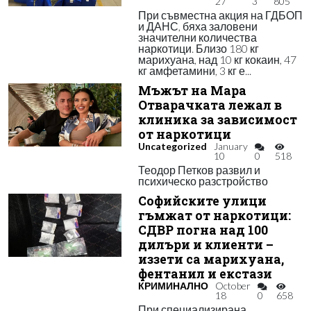
27
3
805
При съвместна акция на ГДБОП
и ДАНС, бяха заловени
значителни количества
наркотици. Близо 180 кг
марихуана, над 10 кг кокаин, 47
кг амфетамини, 3 кг е...
Мъжът на Мара
Отварачката лежал в
клиника за зависимост
от наркотици
Uncategorized
January
10
0
518
Теодор Петков развил и
психическо разстройство
Софийските улици
гъмжат от наркотици:
СДВР погна над 100
дилъри и клиенти –
иззети са марихуана,
фентанил и екстази
КРИМИНАЛНО
October
18
0
658
При специализирана