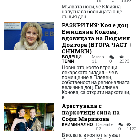
16
0
1610
Мълвата носи, че Юлияна
напуснала болницата още
същия ден
РАЗКРИТИЯ: Коя е доц.
Емилияна Конова,
вдовицата на Людмил
Доктора (ВТОРА ЧАСТ +
СНИМКИ)
ВОДЕЩИ
March
ТЕМИ
11
0
2093
Новината, която втрещи
лекарската гилдия – че в
помещение в Плевен,
собственост на регионалната
величина доц. Емилияна
Конова, са открити наркотици,
е...
Арестуваха с
наркотици сина на
Софи Маринова
КРИМИНАЛНО
December
02
0
1120
В колата, в която пътувал