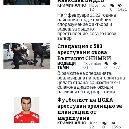
Алексиев ВИДЕО
КРИМИНАЛНО
November
12
0
1421
На 9 февруари 2022 година
районният съд е одобрил
споразумение с актьора и
водещ за същото
престъпление, сега го грози
затвор
Спецакция с 583
арестувани скова
България СНИМКИ
ВОДЕЩИ
November
ТЕМИ
04
0
777
В рамките на операцията,
реализирана на територията на
цялата страна, са иззети 1050
флакона диазотен оксид и
различни по вид наркотици
Футболист на ЦСКА
арестуван зрелищно за
плантации от
марихуана
КРИМИНАЛНО
June
22
0
1596