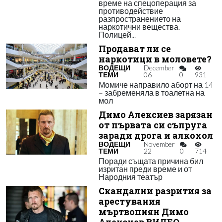
време на спецоперация за
противодействие
разпространението на
наркотични вещества.
Полицей...
Продават ли се
наркотици в моловете?
ВОДЕЩИ
December
ТЕМИ
06
0
931
Момиче направило аборт на 14
– забременяла в тоалетна на
мол
Димо Алексиев зарязан
от първата си съпруга
заради дрога и алкохол
ВОДЕЩИ
November
ТЕМИ
22
0
714
Поради същата причина бил
изритан преди време и от
Народния театър
Скандални разрития за
арестувания
мъртвопиян Димо