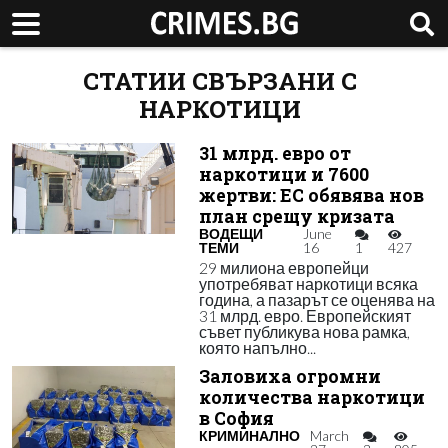
СТАТИИ СВЪРЗАНИ С
НАРКОТИЦИ
31 млрд. евро от
наркотици и 7600
жертви: ЕС обявява нов
план срещу кризата
ВОДЕЩИ
June
ТЕМИ
16
1
427
29 милиона европейци
употребяват наркотици всяка
година, а пазарът се оценява на
31 млрд. евро. Европейският
съвет публикува нова рамка,
която напълно...
Заловиха огромни
количества наркотици
в София
КРИМИНАЛНО
March