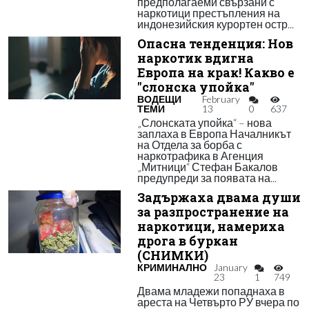
предполагаеми свързани с
наркотици престъпления на
индонезийския курортен остр...
Опасна тенденция: Нов
наркотик вдигна
Европа на крак! Какво е
"слонска упойка"
ВОДЕЩИ
February
ТЕМИ
13
0
637
„Слонската упойка“ – нова
заплаха в Европа Началникът
на Отдела за борба с
наркотрафика в Агенция
„Митници“ Стефан Бакалов
предупреди за появата на...
Задържаха двама души
за разпространение на
наркотици, намериха
дрога в буркан
(СНИМКИ)
КРИМИНАЛНО
January
23
1
749
Двама младежи попаднаха в
ареста на Четвърто РУ вчера по