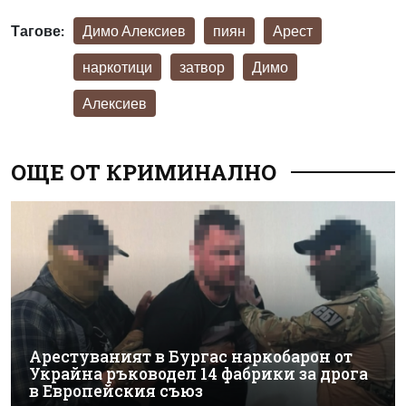
Тагове:
Димо Алексиев
пиян
Арест
наркотици
затвор
Димо
Алексиев
ОЩЕ ОТ КРИМИНАЛНО
Арестуваният в Бургас наркобарон от
Украйна ръководел 14 фабрики за дрога
в Европейския съюз