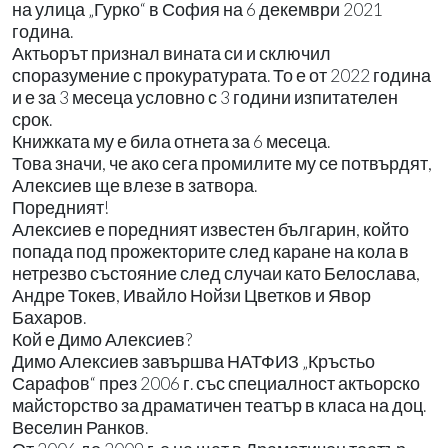
на улица „Гурко“ в София на 6 декември 2021
година.
Актьорът признал вината си и сключил
споразумение с прокуратурата. То е от 2022 година
и е за 3 месеца условно с 3 години изпитателен
срок.
Книжката му е била отнета за 6 месеца.
Това значи, че ако сега промилите му се потвърдят,
Алексиев ще влезе в затвора.
Поредният!
Алексиев е поредният известен българин, който
попада под прожекторите след каране на кола в
нетрезво състояние след случаи като Белослава,
Андре Токев, Ивайло Нойзи Цветков и Явор
Бахаров.
Кой е Димо Алексиев?
Димо Алексиев завършва НАТФИЗ „Кръстьо
Сарафов“ през 2006 г. със специалност актьорско
майсторство за драматичен театър в класа на доц.
Веселин Ранков.