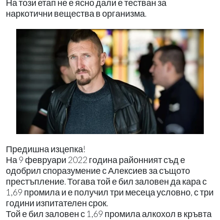
На този етап не е ясно дали е тестван за
наркотични вещества в организма.
Предишна изцепка!
На 9 февруари 2022 година районният съд е
одобрил споразумение с Алексиев за същото
престъпление. Тогава той е бил заловен да кара с
1,69 промила и е получил три месеца условно, с три
години изпитателен срок.
Той е бил заловен с 1,69 промила алкохол в кръвта