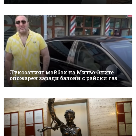
Луксозният майбах на Митьо Очите
опожарен заради балони с райски газ