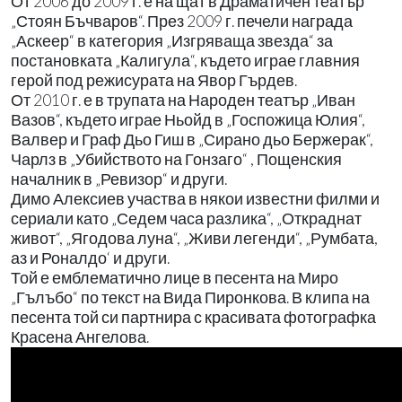
От 2006 до 2009 г. е на щат в Драматичен театър
„Стоян Бъчваров“. През 2009 г. печели награда
„Аскеер“ в категория „Изгряваща звезда“ за
постановката „Калигула“, където играе главния
герой под режисурата на Явор Гърдев.
От 2010 г. е в трупата на Народен театър „Иван
Вазов“, където играе Ньойд в „Госпожица Юлия“,
Валвер и Граф Дьо Гиш в „Сирано дьо Бержерак“,
Чарлз в „Убийството на Гонзаго“ , Пощенския
началник в „Ревизор“ и други.
Димо Алексиев участва в някои известни филми и
сериали като „Седем часа разлика“, „Откраднат
живот“, „Ягодова луна“, „Живи легенди“, „Румбата,
аз и Роналдо‘ и други.
Той е емблематично лице в песента на Миро
„Гълъбо“ по текст на Вида Пиронкова. В клипа на
песента той си партнира с красивата фотографка
Красена Ангелова.