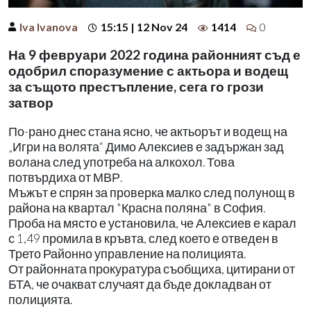
Iva Ivanova
15:15 | 12 Nov 24
1414
0
На 9 февруари 2022 година районният съд е
одобрил споразумение с актьора и водещ
за същото престъпление, сега го грози
затвор
По-рано днес стана ясно, че актьорът и водещ на
„Игри на волята“ Димо Алексиев е задържан зад
волана след употреба на алкохол. Това
потвърдиха от МВР.
Мъжът е спрян за проверка малко след полунощ в
района на квартал "Красна поляна" в София.
Проба на място е установила, че Алексиев е карал
с 1,49 промила в кръвта, след което е отведен в
Трето Районно управление на полицията.
От районната прокуратура съобщиха, цитирани от
БТА, че очакват случаят да бъде докладван от
полицията.