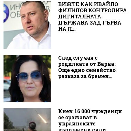
ВИЖТЕ КАК ИВАЙЛО
ФИЛИПОВ КОНТРОЛИРА
ДИГИТАЛНАТА
ДЪРЖАВА ЗАД ГЪРБА
НА П...
След случая с
родилката от Варна:
Още едно семейство
разказа за бремен...
Киев: 16 000 чужденци
се сражават в
украинските
въоръжени сили