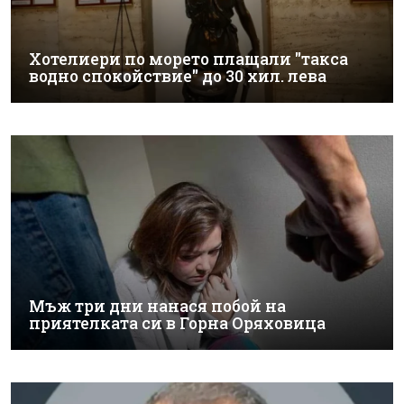
Хотелиери по морето плащали "такса
водно спокойствие" до 30 хил. лева
Мъж три дни нанася побой на
приятелката си в Горна Оряховица