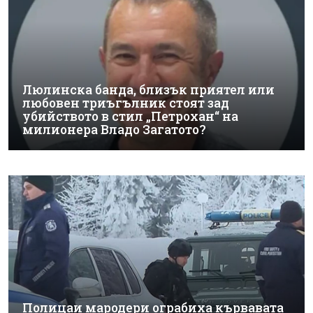
Люлинска банда, близък приятел или
любовен триъгълник стоят зад
убийството в стил „Петрохан“ на
милионера Владо Загатото?
Полицаи мародери ограбиха кървавата