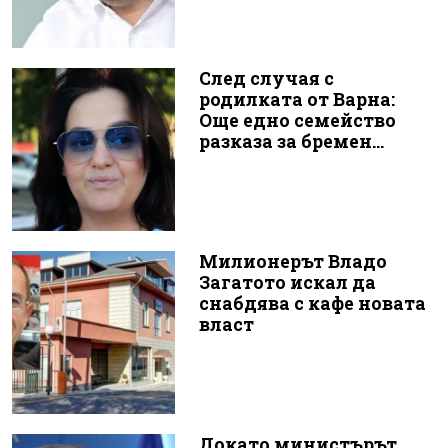
След случая с
родилката от Варна:
Още едно семейство
разказа за бремен...
Милионерът Владо
Загатото искал да
снабдява с кафе новата
власт
Докато министърът