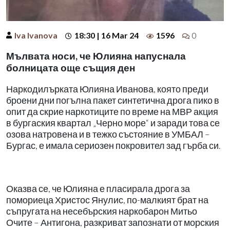
Iva Ivanova
18:30 | 16 Mar 24
1596
0
Мълвата носи, че Юлияна напуснала
болницата още същия ден
Наркодилърката Юлияна Иванова, която преди
броени дни погълна пакет синтетична дрога пико в
опит да скрие наркотиците по време на МВР акция
в бургаския квартал „Черно море“ и заради това се
озова натровена и в тежко състояние в УМБАЛ –
Бургас, е имала сериозен покровител зад гърба си.
Оказва се, че Юлияна е пласирала дрога за
помориеца Христос Янулис, по-малкият брат на
съпругата на несебърския наркобарон Митьо
Очите – Антигона, разкриват запознати от морския