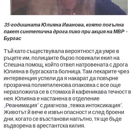
35-годишната Юлияна Иванова, която погълна
пакет синтетична дрога пико при акция на МВР -
Бургас
Тъй като съществувала вероятност да умре в
ръцете им, полицаите бързо повикали екип на
Спешна помощ, който отвел натровената с дрога
Юлияна в бургаската болница. Там лекарите чрез
интервенция успели да я накарат да повърне
прозрачна полиетиленова опаковка с все още
неразложила се в стомаха й кафеникава течност в
нея. Юлияна е настанена в отделение
„Реанимация“ с диагноза „тежка интоксикация“.
Животът й вече е извън опасност и след броени
дни, когато се възстанови напълно, тя ще бъде
въдворена в арестантска килия.