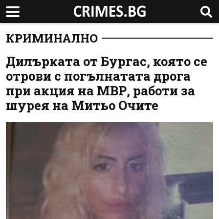
КРИМИНАЛНО
Дилърката от Бургас, която се
отрови с погълнатата дрога
при акция на МВР, работи за
шурея на Митьо Очите