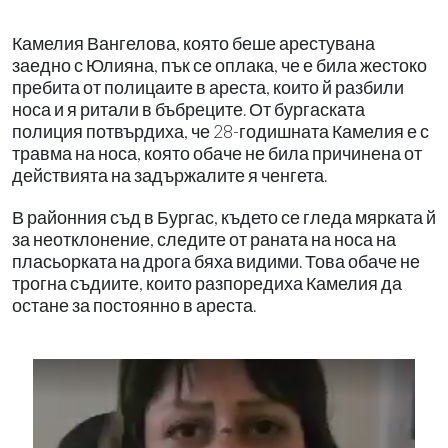
Камелия Вангелова, която беше арестувана
заедно с Юлияна, пък се оплака, че е била жестоко
пребита от полицаите в ареста, които й разбили
носа и я ритали в бъбреците. От бургаската
полиция потвърдиха, че 28-годишната Камелия е с
травма на носа, която обаче не била причинена от
действията на задържалите я ченгета.
В районния съд в Бургас, където се гледа мярката й
за неотклонение, следите от раната на носа на
пласьорката на дрога бяха видими. Това обаче не
трогна съдиите, които разпоредиха Камелия да
остане за постоянно в ареста.