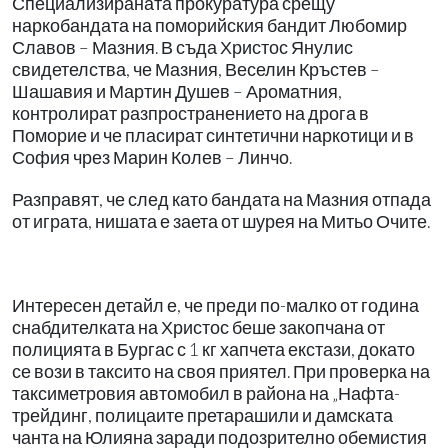
Специализираната прокуратура срещу
наркобандата на поморийския бандит Любомир
Славов – Мазния. В съда Христос Янулис
свидетелства, че Мазния, Веселин Кръстев –
Шашавия и Мартин Душев – Ароматния,
контролират разпространението на дрога в
Поморие и че пласират синтетични наркотици и в
София чрез Марин Колев – Линчо.
Разправят, че след като бандата на Мазния отпада
от играта, нишата е заета от шурея на Митьо Очите.
Интересен детайл е, че преди по-малко от година
снабдителката на Христос беше закопчана от
полицията в Бургас с 1 кг хапчета екстази, докато
се вози в таксито на своя приятел. При проверка на
таксиметровия автомобил в района на „Нафта-
трейдинг, полицаите претарашили и дамската
чанта на Юлияна заради подозрително обемистия