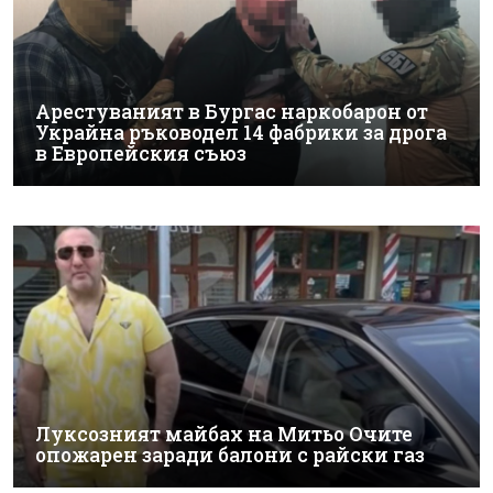
Арестуваният в Бургас наркобарон от
Украйна ръководел 14 фабрики за дрога
в Европейския съюз
Луксозният майбах на Митьо Очите
опожарен заради балони с райски газ