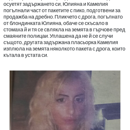
осуетят задържането си, Юлияна и Камелия
погълнали част от пакетите с пико, подготвени за
продажба на дребно. Пликчето с дрога, погълнато
от блондинката Юлияна, обаче се скъсало в
стомаха й и тя се свлякла на земята в гърчове пред
смаяните полицаи. Уплашена да не й се случи
същото, другата задържана пласьорка Камелия
изплюла на земята няколкото пакета с дрога, които
кътала в устата си.