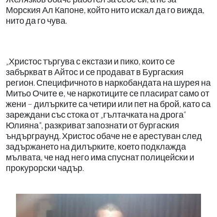
Морския Ал Капоне, който нито искал да го вижда,
нито да го чува.
„Христос търгува с екстази и пико, които се
забъркват в Айтос и се продават в Бургаския
регион. Специфичното в наркобандата на шурея на
Митьо Очите е, че наркотиците се пласират само от
жени – дилърките са четири или пет на брой, като са
зареждани със стока от „гълтачката на дрога“
Юлияна", разкриват запознати от бургаския
ъндърграунд. Христос обаче не е арестуван след
задържането на дилърките, което подклажда
мълвата, че над него има спуснат полицейски и
прокурорски чадър.