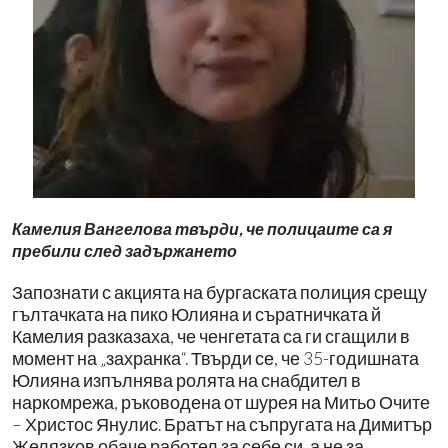
Камелия Вангелова твърди, че полицаите са я
пребили след задържането
Запознати с акцията на бургаската полиция срещу
гълтачката на пико Юлияна и съратничката й
Камелия разказаха, че ченгетата са ги сгащили в
момент на „захранка“. Твърди се, че 35-годишната
Юлияна изпълнява ролята на снабдител в
наркомрежа, ръководена от шурея на Митьо Очите
– Христос Янулис. Братът на съпругата на Димитър
Желязков обаче работел за себе си, а не за