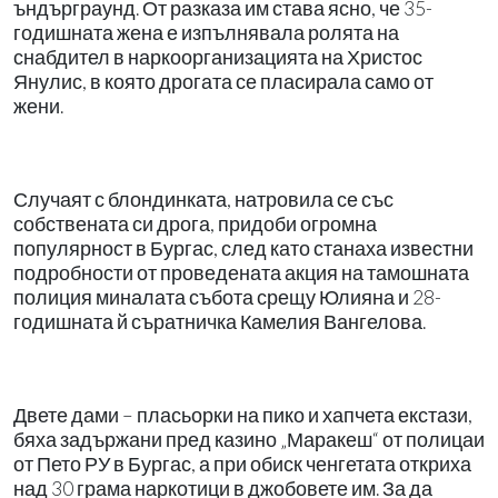
ъндърграунд. От разказа им става ясно, че 35-
годишната жена е изпълнявала ролята на
снабдител в наркоорганизацията на Христос
Янулис, в която дрогата се пласирала само от
жени.
Случаят с блондинката, натровила се със
собствената си дрога, придоби огромна
популярност в Бургас, след като станаха известни
подробности от проведената акция на тамошната
полиция миналата събота срещу Юлияна и 28-
годишната й съратничка Камелия Вангелова.
Двете дами – пласьорки на пико и хапчета екстази,
бяха задържани пред казино „Маракеш“ от полицаи
от Пето РУ в Бургас, а при обиск ченгетата откриха
над 30 грама наркотици в джобовете им. За да