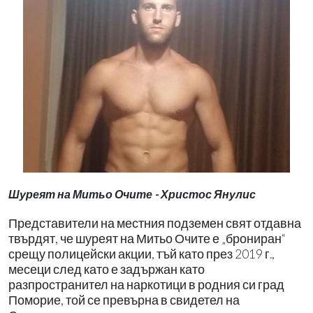
Шуреят на Митьо Очите - Христос Янулис
Представители на местния подземен свят отдавна
твърдят, че шуреят на Митьо Очите е „брониран“
срещу полицейски акции, тъй като през 2019 г.,
месеци след като е задържан като
разпространител на наркотици в родния си град
Поморие, той се превърна в свидетел на