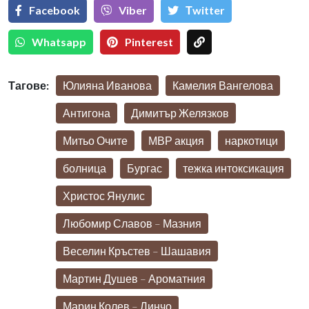
Facebook
Viber
Тwitter
Whatsapp
Pinterest
Тагове:
Юлияна Иванова
Камелия Вангелова
Антигона
Димитър Желязков
Митьо Очите
МВР акция
наркотици
болница
Бургас
тежка интоксикация
Христос Янулис
Любомир Славов – Мазния
Веселин Кръстев – Шашавия
Мартин Душев – Ароматния
Марин Колев – Линчо