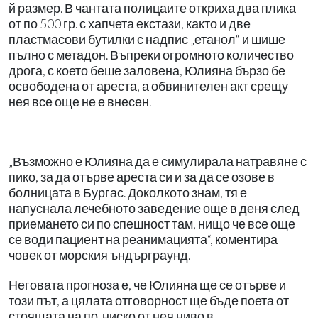
й размер. В чантата полицаите откриха два плика
от по 500 гр. с хапчета екстази, както и две
пластмасови бутилки с надпис „етанол“ и шише
пълно с метадон. Въпреки огромното количество
дрога, с което беше заловена, Юлияна бързо бе
освободена от ареста, а обвинителен акт срещу
нея все още не е внесен.
„Възможно е Юлияна да е симулирала натравяне с
пико, за да отърве ареста си и за да се озове в
болницата в Бургас. Доколкото знам, тя е
напуснала лечебното заведение още в деня след
приемането си по спешност там, нищо че все още
се води пациент на реанимацията“, коментира
човек от морския ъндърграунд.
Неговата прогноза е, че Юлияна ще се отърве и
този път, а цялата отговорност ще бъде поета от
стоящата на по-ниско от нея ниво в