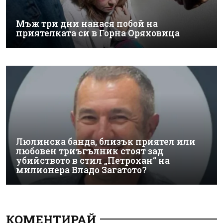
Мъж три дни нанася побой на
приятелката си в Горна Оряховица
Люлинска банда, близък приятел или
любовен триъгълник стоят зад
убийството в стил „Петрохан“ на
милионера Владо Загатото?
КОМЕНТИРАЙ