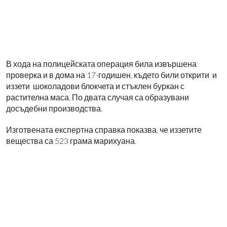
В хода на полицейската операция била извършена
проверка и в дома на 17-годишен, където били открити и
иззети шоколадови блокчета и стъклен буркан с
растителна маса. По двата случая са образувани
досъдебни производства.
Изготвената експертна справка показва, че иззетите
вещества са 523 грама марихуана.