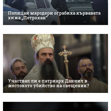
Полицаи мародери ограбиха кървавата
хижа „Петрохан“
Участвал ли е патриарх Даниил в
жестокото убийство на свещеник?