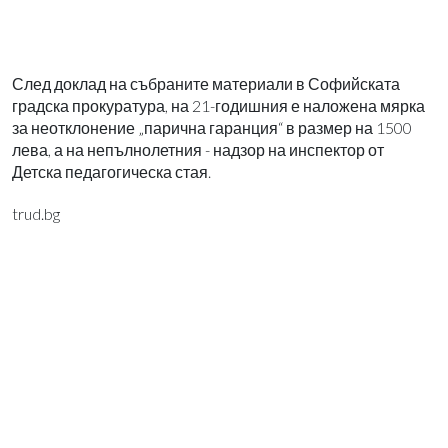
След доклад на събраните материали в Софийската
градска прокуратура, на 21-годишния е наложена мярка
за неотклонение „парична гаранция“ в размер на 1500
лева, а на непълнолетния - надзор на инспектор от
Детска педагогическа стая.
trud.bg