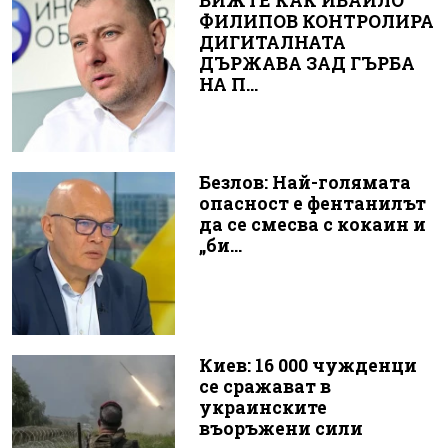
ВИЖТЕ КАК ИВАЙЛО
ФИЛИПОВ КОНТРОЛИРА
ДИГИТАЛНАТА
ДЪРЖАВА ЗАД ГЪРБА
НА П...
Безлов: Най-голямата
опасност е фентанилът
да се смесва с кокаин и
„би...
Киев: 16 000 чужденци
се сражават в
украинските
въоръжени сили