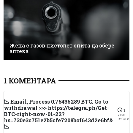
Жена с газов пистолет опита да обере
аптека
1 КОМЕНТАРА
📉 Email; Process 0.75436289 BTC. Go to
withdrawal >>> https://telegra.ph/Get-
1
BTC-right-now-01-22?
year
before
hs=730e3c751e2b5cfe7208bcf643d2e6bf&
📉