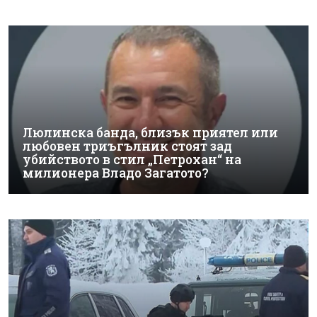
Люлинска банда, близък приятел или
любовен триъгълник стоят зад
убийството в стил „Петрохан“ на
милионера Владо Загатото?