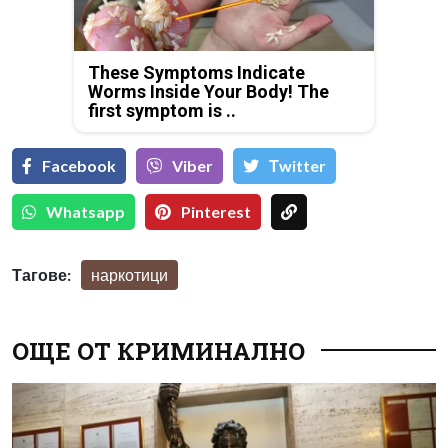
These Symptoms Indicate
Worms Inside Your Body! The
first symptom is ..
Facebook
Viber
Тwitter
Whatsapp
Pinterest
Тагове:
наркотици
ОЩЕ ОТ КРИМИНАЛНО