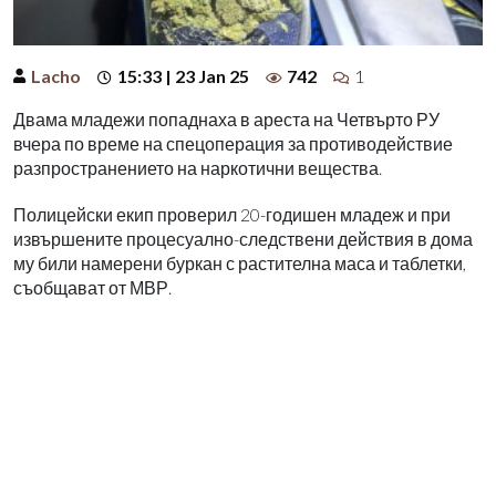
Lacho
15:33 | 23 Jan 25
742
1
Двама младежи попаднаха в ареста на Четвърто РУ
вчера по време на спецоперация за противодействие
разпространението на наркотични вещества.
Полицейски екип проверил 20-годишен младеж и при
извършените процесуално-следствени действия в дома
му били намерени буркан с растителна маса и таблетки,
съобщават от МВР.