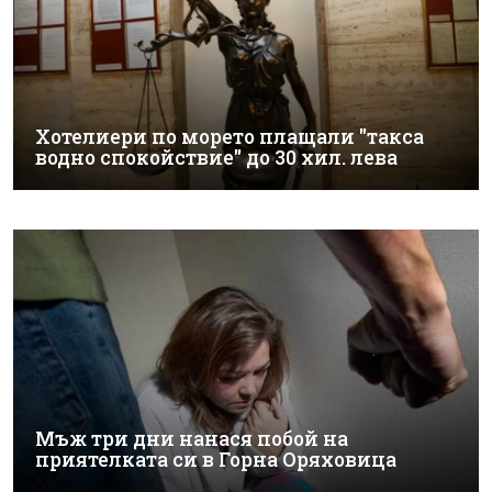
Хотелиери по морето плащали "такса
водно спокойствие" до 30 хил. лева
Мъж три дни нанася побой на
приятелката си в Горна Оряховица