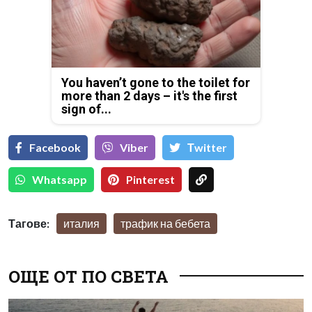
You haven’t gone to the toilet for
more than 2 days – it's the first
sign of...
Facebook
Viber
Тwitter
Whatsapp
Pinterest
Тагове:
италия
трафик на бебета
ОЩЕ ОТ ПО СВЕТА