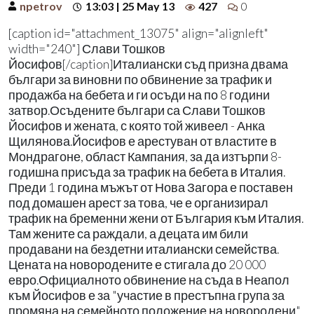
npetrov
13:03 | 25 May 13
427
0
[caption id="attachment_13075" align="alignleft"
width="240"] Слави Тошков
Йосифов[/caption]Италиански съд призна двама
българи за виновни по обвинение за трафик и
продажба на бебета и ги осъди на по 8 години
затвор.Осъдените българи са Слави Тошков
Йосифов и жената, с която той живеел - Анка
Щилянова.Йосифов е арестуван от властите в
Мондрагоне, област Кампания, за да изтърпи 8-
годишна присъда за трафик на бебета в Италия.
Преди 1 година мъжът от Нова Загора е поставен
под домашен арест за това, че е организирал
трафик на бременни жени от България към Италия.
Там жените са раждали, а децата им били
продавани на бездетни италиански семейства.
Цената на новородените е стигала до 20 000
евро.Официалното обвинение на съда в Неапол
към Йосифов е за "участие в престъпна група за
промяна на семейното положение на новородени".