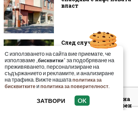
власт
След случая с
родилката от Варна:
С използването на сайта вие приемате, че
Още едно семейство
използваме „
" за подобряване на
бисквитки
разказа за бремен...
преживяването, персонализиране на
съдържанието и рекламите, и анализиране
на трафика. Вижте нашата
политика за
и
.
бисквитките
политика за поверителност
Луксозният майбах на
ЗАТВОРИ
OK
Митьо Очите опожарен
заради балони с райски
газ