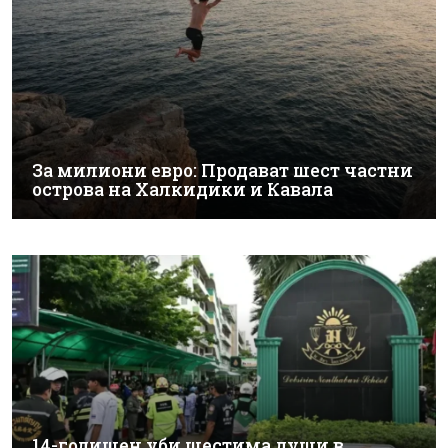
За милиони евро: Продават шест частни
острова на Халкидики и Кавала
14-годишен уби шестима души в