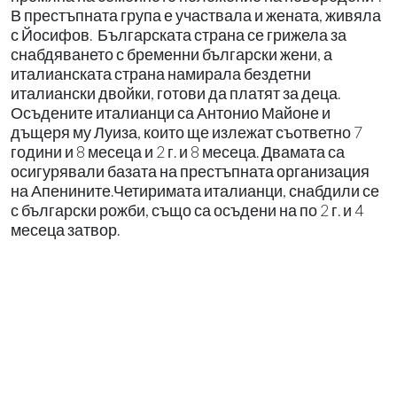
В престъпната група е участвала и жената, живяла
с Йосифов. Българската страна се грижела за
снабдяването с бременни български жени, а
италианската страна намирала бездетни
италиански двойки, готови да платят за деца.
Осъдените италианци са Антонио Майоне и
дъщеря му Луиза, които ще излежат съответно 7
години и 8 месеца и 2 г. и 8 месеца. Двамата са
осигурявали базата на престъпната организация
на Апенините.Четиримата италианци, снабдили се
с български рожби, също са осъдени на по 2 г. и 4
месеца затвор.