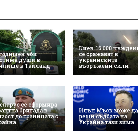
Киев: 16 000 чужде
-годишен уби
се сражават в
стима души в
украинските
илище в Тайланд
въоръжени сили
Беларус се сформира
сантна бригада в
Илън Мъск може да
изост до границата с
реши съдбата на
райна
Украйна тази зима