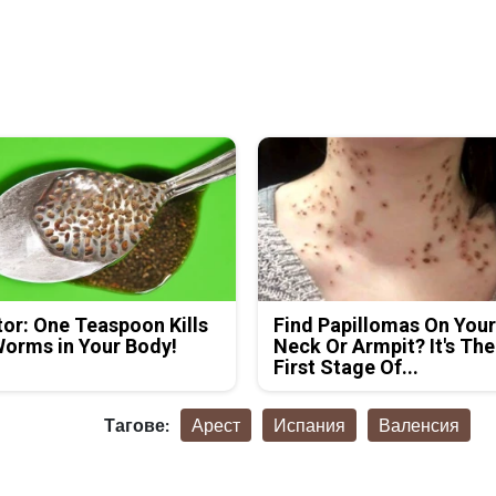
or: One Teaspoon Kills
Find Papillomas On You
Worms in Your Body!
Neck Or Armpit? It's The
First Stage Of...
Тагове:
Арест
Испания
Валенсия