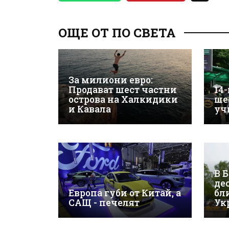
ОЩЕ ОТ ПО СВЕТА
За милиони евро:
Продават шест частни
14
острова на Халкидики
ше
и Кавала
уч
В 
де
Европа губи от Китай, а
бл
САЩ - печелят
Ук