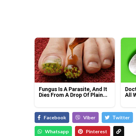
Fungus Is A Parasite, And It
Doct
Dies From A Drop Of Plain...
All 
Facebook
Viber
Тwitter
Whatsapp
Pinterest