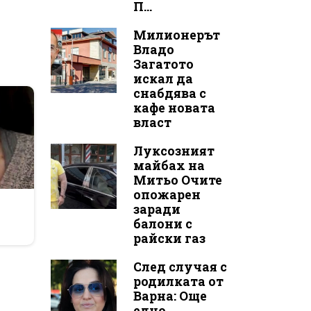
П...
Милионерът
Владо
Загатото
искал да
снабдява с
кафе новата
власт
Луксозният
майбах на
Митьо Очите
опожарен
r
заради
балони с
райски газ
След случая с
родилката от
Варна: Още
едно