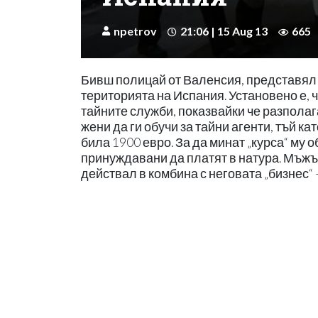
npetrov
21:06 | 15 Aug 13
665
Бивш полицай от Валенсия, представял с
територията на Испания. Установено е, ч
тайните служби, показвайки че разпола
жени да ги обучи за тайни агенти, тъй 
била 1900 евро. За да минат „курса“ му 
принуждавани да платят в натура. Мъжът
действал в комбина с неговата „бизнес“ 