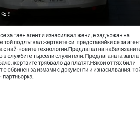
5
е за таен агент и изнасилвал жени, е задържан на
е той подлъгвал жертвите си, представяйки се за агент
га с най-новите технологии.Предлагал на набелязанит
като в службите търсели служители. Предлаганата запла
обаче, жертвите трябвало да платят.Някои от тях били
 е обвинен за измами с документи и изнасилвания. То
– партньорка.