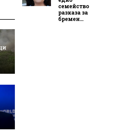
семейство
разказа за
бремен...
нци