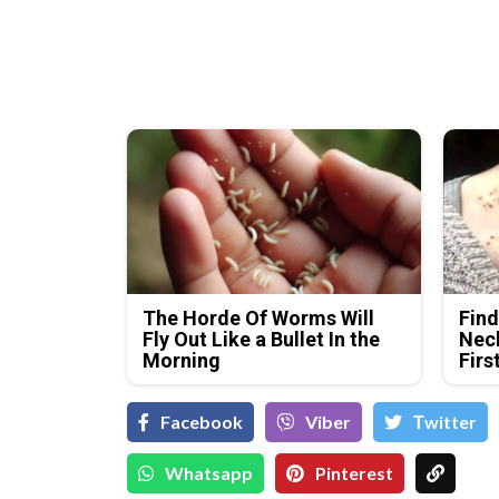
The Horde Of Worms Will
Find
Fly Out Like a Bullet In the
Neck
Morning
Firs
Facebook
Viber
Тwitter
Whatsapp
Pinterest