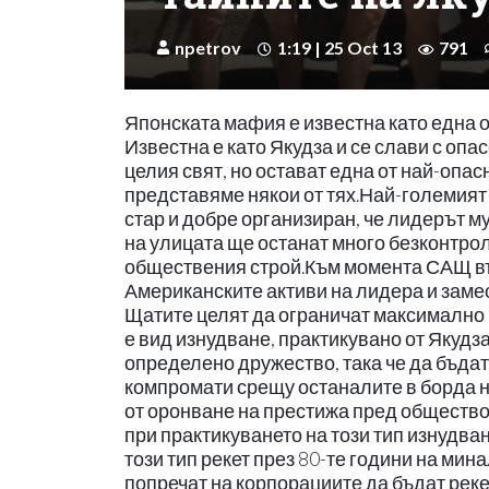
npetrov
1:19 | 25 Oct 13
791
Японската мафия е известна като една о
Известна е като Якудза и се слави с оп
целия свят, но остават една от най-опас
представяме някои от тях.Най-големият 
стар и добре организиран, че лидерът м
на улицата ще останат много безконтро
обществения строй.Към момента САЩ във
Американските активи на лидера и замес
Щатите целят да ограничат максимално
е вид изнудване, практикувано от Якудза
определено дружество, така че да бъда
компромати срещу останалите в борда н
от оронване на престижа пред обществот
при практикуването на този тип изнудва
този тип рекет през 80-те години на мин
попречат на корпорациите да бъдат рек