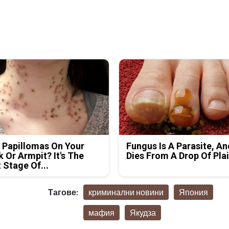
 Papillomas On Your
Fungus Is A Parasite, An
 Or Armpit? It's The
Dies From A Drop Of Plai
t Stage Of...
Тагове:
криминални новини
Япония
мафия
Якудза