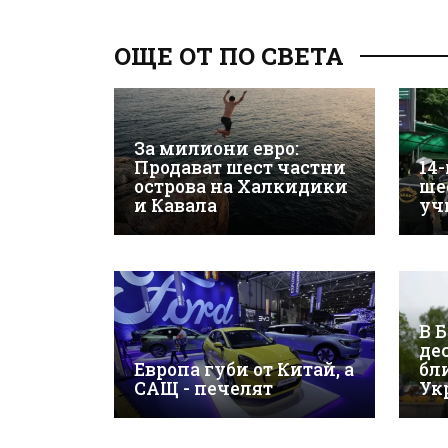
ОЩЕ ОТ ПО СВЕТА
За милиони евро:
Продават шест частни
14
острова на Халкидики
ше
и Кавала
уч
В 
де
Европа губи от Китай, а
бл
САЩ - печелят
Ук