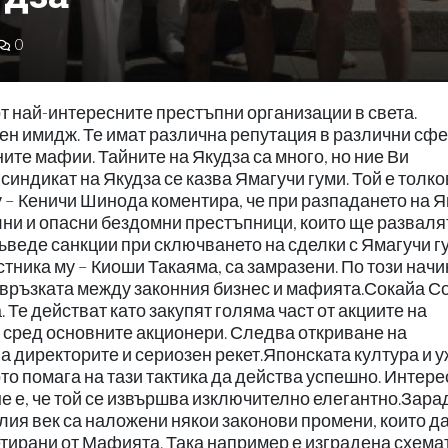
0
т най-интересните престъпни организации в света.
асен имидж. Те имат различна репутация в различни сфе
ните мафии. Тайните на Якудза са много, но ние Ви
синдикат на Якудза се казва Ямагучи гуми. Той е толко
у – Кеничи Шинода коментира, че при разпадането на Я
лни и опасни бездомни престъпници, които ще разваля
еде санкции при сключването на сделки с Ямагучи г
тника му – Киоши Такаяма, са замразени. По този начи
 връзката между законния бизнес и мафията.Сокайа С
. Те действат като закупят голяма част от акциите на
т сред основните акционери. Следва откриване на
а директорите и сериозен рекет.Японската култура и 
о помага на тази тактика да действа успешно. Интер
не е, че той се извършва изключително елегантно.Зара
алия век са наложени някои законови промени, които д
етирани от Мафията. Така например е изградена схема