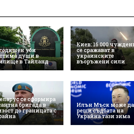
Киев: 16 000 чужде
-годишен уби
се сражават в
стима души в
украинските
илище в Тайланд
въоръжени сили
Беларус се сформира
сантна бригада в
Илън Мъск може да
изост до границата с
реши съдбата на
райна
Украйна тази зима