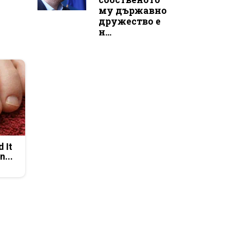
му държавно
дружество е
н...
d It
n...