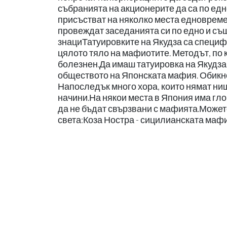
събранията на акционерите да са по едно
присъстват на няколко места едновремен
провеждат заседанията си по едно и съ
знациТатуировките на Якудза са специфи
цялото тяло на мафиотите. Методът, по 
болезнен.Да имаш татуировка на Якудза 
обществото на Японската мафия. Обикно
Напоследък много хора, които нямат нищ
начини.На някои места в Япония има гло
да не бъдат свързвани с мафията.Можете
света:Коза Ностра - сицилианската маф