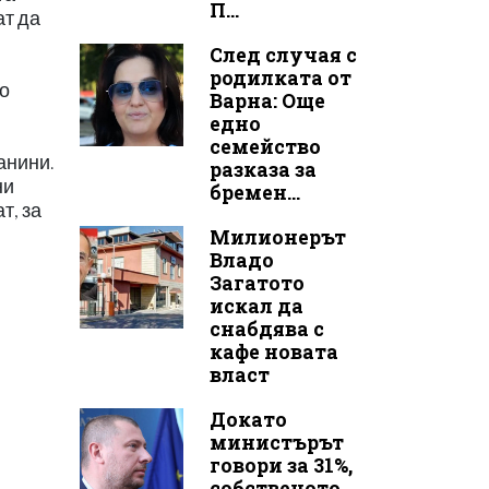
П...
ат да
След случая с
родилката от
по
Варна: Още
едно
семейство
анини.
разказа за
ни
бремен...
т, за
Милионерът
Владо
Загатото
искал да
снабдява с
кафе новата
власт
Докато
министърът
говори за 31%,
собственото