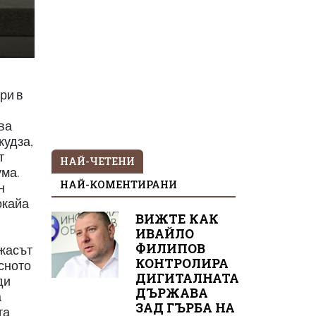
ри в
ва
кудза,
т
НАЙ-ЧЕТЕНИ
ума.
НАЙ-КОМЕНТИРАНИ
н
окайа
ВИЖТЕ КАК
ИВАЙЛО
ФИЛИПОВ
ужасът
КОНТРОЛИРА
есното
ДИГИТАЛНАТА
ди
ДЪРЖАВА
а
ЗАД ГЪРБА НА
та