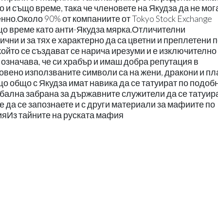
 и също време, така че членовете на Якудза да не мог
но.Около 90% от компаниите от Tokyo Stock Exchange
що време като анти-Якудза мярка.Отличителни
чни и за тях е характерно да са цветни и преплетени 
който се създават се нарича ирезуми и е изключително
означава, че си храбър и имаш добра репутация в
вено използваните символи са на жени, дракони и пл
о общо с Якудза имат навика да се татуират по подоб
бална забрана за държавните служители да се татуира
 да се запознаете и с други материали за мафиите по
ияИз тайните на руската мафия