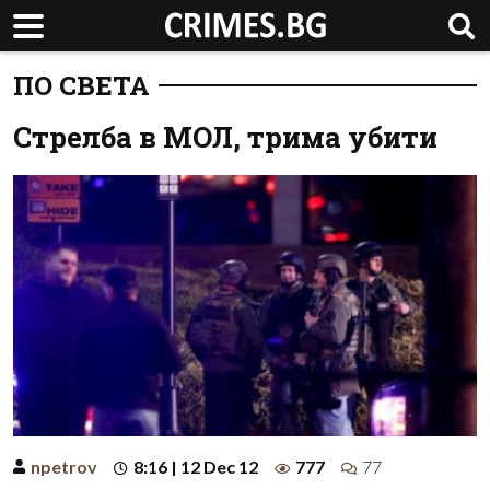
ПО СВЕТА
Стрелба в МОЛ, трима убити
npetrov
8:16 | 12 Dec 12
777
77