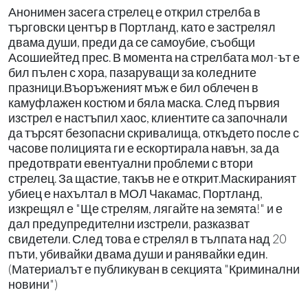
Анонимен засега стрелец е открил стрелба в
търговски център в Портланд, като е застрелял
двама души, преди да се самоубие, съобщи
Асошиейтед прес. В момента на стрелбата мол-ът е
бил пълен с хора, пазаруващи за коледните
празници.Въоръженият мъж е бил облечен в
камуфлажен костюм и бяла маска. След първия
изстрел е настъпил хаос, клиентите са започнали
да търсят безопасни скривалища, откъдето после с
часове полицията ги е ескортирала навън, за да
предотврати евентуални проблеми с втори
стрелец. За щастие, такъв не е открит.Маскираният
убиец е нахълтал в МОЛ Чакамас, Портланд,
изкрещял е "Ще стрелям, лягайте на земята!" и е
дал предупредителни изстрели, разказват
свидетели. След това е стрелял в тълпата над 20
пъти, убивайки двама души и ранявайки един.
(Материалът е публикуван в секцията "Криминални
новини")