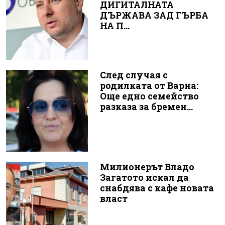
ДИГИТАЛНАТА
ДЪРЖАВА ЗАД ГЪРБА
НА П...
След случая с
родилката от Варна:
Още едно семейство
разказа за бремен...
Милионерът Владо
Загатото искал да
снабдява с кафе новата
власт