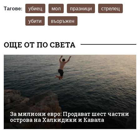
Тагове:
убиец
мол
празници
стрелец
убити
въоръжен
ОЩЕ ОТ ПО СВЕТА
За милиони евро: Продават шест частни
острова на Халкидики и Кавала