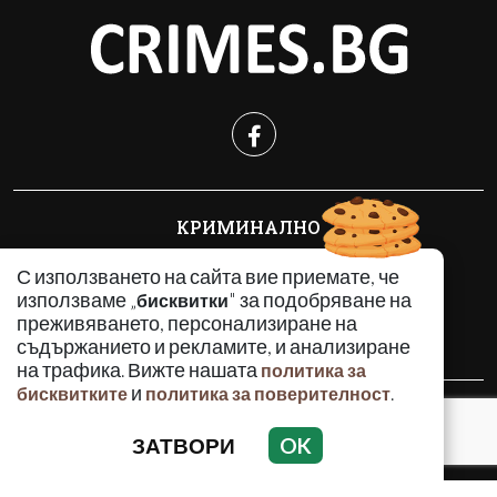
КРИМИНАЛНО
ИНЦИДЕНТИ
С използването на сайта вие приемате, че
АНАЛИЗИ
използваме „
" за подобряване на
бисквитки
ПО СВЕТА
преживяването, персонализиране на
ВОДЕЩИ ТЕМИ
съдържанието и рекламите, и анализиране
на трафика. Вижте нашата
политика за
и
.
бисквитките
политика за поверителност
Използването и публикуването на част или цялото
съдържание на Crimes.BG без разрешение на Медийна
ЗАТВОРИ
OK
група Асмара ЕООД е забранено.
© 2010 - 2026 | Crimes.BG. Всички права запазени.