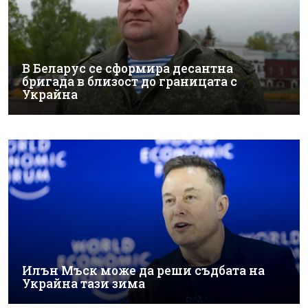
В Беларус се сформира десантна
бригада в близост до границата с
Украйна
Илън Мъск може да реши съдбата на
Украйна тази зима