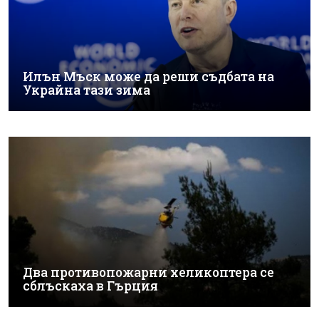
Илън Мъск може да реши съдбата на
Украйна тази зима
Два противопожарни хеликоптера се
сблъскаха в Гърция