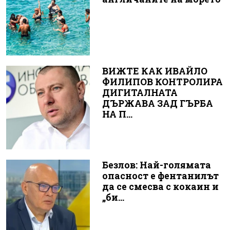
ВИЖТЕ КАК ИВАЙЛО
ФИЛИПОВ КОНТРОЛИРА
ДИГИТАЛНАТА
ДЪРЖАВА ЗАД ГЪРБА
НА П...
Безлов: Най-голямата
опасност е фентанилът
да се смесва с кокаин и
„би...