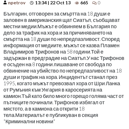
npetrov
13:34 | 22 Oct 13
665
0
Българин, отговорен за смъртта на 18 души е
заловен в американския щат Сиатъл, съобщават
местни медии.Мъжът е обвиняем в България по
дело за трафик на хора и за причиняването на
смъртта на 18 души по непредпазливост. Според
информация от медиите, мъжът се казва Пламен
Владимиров Трифонов на 58 години.Той е
задържан в предградие на Сиатъл.У нас Трифонов
е осъден на 8 години лишаване от свобода по
обвинение на убийство по непредпазливост на 18
души и трафик на хора. Инцидентът станал през
1995, когато мъжът превозвал хора от Шри Ланка
от Румъния към Унгария в каросерията на
камион.Тъй като било много горещо голяма част от
пътниците починали. Трифонов избягал от
мястото, а в камиона са открити 18
тела.Материалът е публикуван в секция
"Криминални новини"