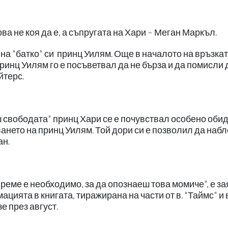
ова не коя да е, а съпругата на Хари – Меган Маркъл.
на "батко" си принц Уилям. Още в началото на връзкат
ринц Уилям го е посъветвал да не бърза и да помисли
йтерс.
 свободата" принц Хари се е почувствал особено обид
ването на принц Уилям. Той дори си е позволил да наб
ан.
време е необходимо, за да опознаеш това момиче", е з
цията в книгата, тиражирана на части от в. "Таймс" и в
е през август.