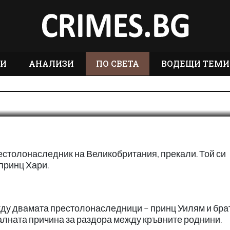
прекали
ТИ
АНАЛИЗИ
ПО СВЕТА
ВОДЕЩИ ТЕМИ
0
рестолонаследник на Великобритания, прекали. Той си
принц Хари.
ду двамата престолонаследници – принц Уилям и бра
уалната причина за раздора между кръвните роднини.