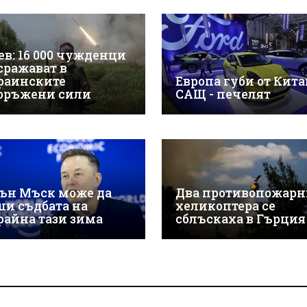
ев: 16 000 чужденци
 сражават в
раинските
Европа губи от Китай
оръжени сили
САЩ - печелят
ън Мъск може да
Два противопожарн
ши съдбата на
хеликоптера се
райна тази зима
сблъскаха в Гърция