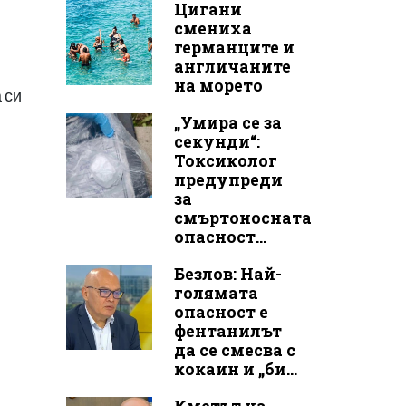
Цигани
смениха
германците и
англичаните
на морето
 си
„Умира се за
секунди“:
Токсиколог
предупреди
за
смъртоносната
опасност...
Безлов: Най-
голямата
опасност е
фентанилът
да се смесва с
кокаин и „би...