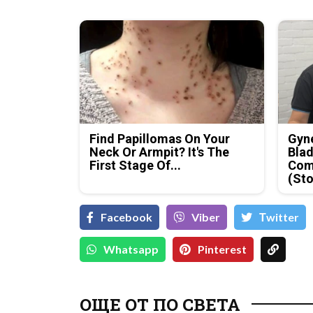
Find Papillomas On Your
Gyne
Neck Or Armpit? It's The
Blad
First Stage Of...
Com
(Sto
Facebook
Viber
Тwitter
Whatsapp
Pinterest
ОЩЕ ОТ ПО СВЕТА