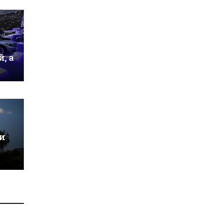
, а
и