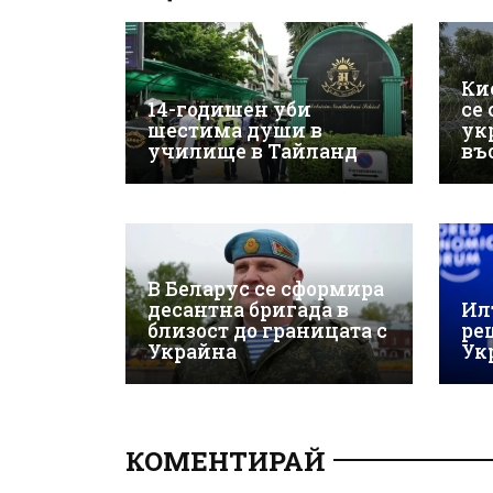
Ки
14-годишен уби
се
шестима души в
ук
училище в Тайланд
въ
В Беларус се сформира
десантна бригада в
Ил
близост до границата с
ре
Украйна
Ук
КОМЕНТИРАЙ