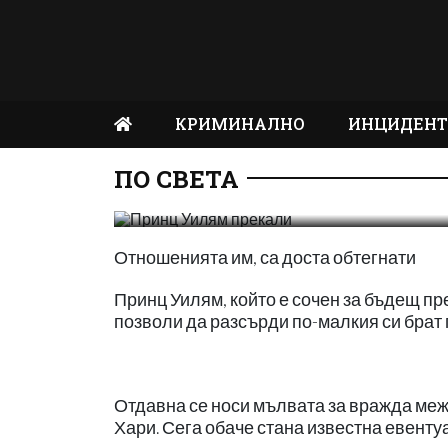
Принц Уилям 
КРИМИНАЛНО
ИНЦИДЕН
ПО СВЕТА
npetrov
17:10 | 28 Jul 20
658
Отношенията им, са доста обтегнати
Принц Уилям, който е сочен за бъдещ п
позволи да разсърди по-малкия си брат 
Отдавна се носи мълвата за вражда меж
Хари. Сега обаче стана известна евент