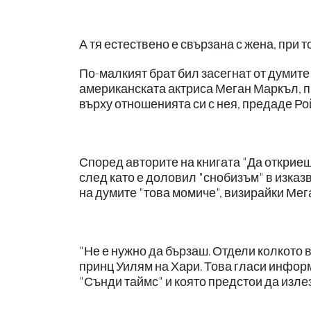
А тя естествено е свързана с жена, при т
По-малкият брат бил засегнат от думите 
американската актриса Меган Маркъл, п
върху отношенията си с нея, предаде Ро
Според авторите на книгата "Да откриеш
след като е доловил "снобизъм" в изказ
на думите "това момиче", визирайки Мег
"Не е нужно да бързаш. Отдели колкото 
принц Уилям на Хари. Това гласи информа
"Сънди таймс" и която предстои да излез