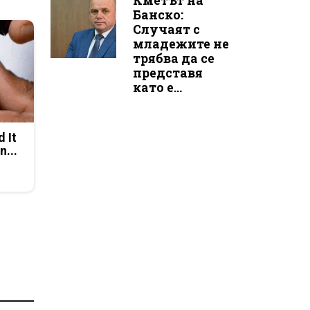
Кметът на
Банско:
Случаят с
младежите не
трябва да се
представя
като е...
d It
n...