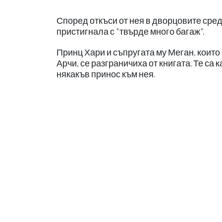
Според откъси от нея в дворцовите сре
пристигнала с "твърде много багаж".
Принц Хари и съпругата му Меган, които
Арчи, се разграничиха от книгата. Те са
някакъв принос към нея.