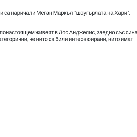
ди са наричали Меган Маркъл "шоугърлата на Хари",
 понастоящем живеят в Лос Анджелис, заедно със сина
 категорични, че нито са били интервюирани, нито имат