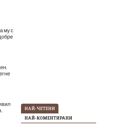
а му с
 добре
ен,
легне
аявил
НАЙ-ЧЕТЕНИ
.
НАЙ-КОМЕНТИРАНИ