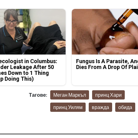
cologist in Columbus:
Fungus Is A Parasite, An
der Leakage After 50
Dies From A Drop Of Plai
es Down to 1 Thing
p Doing This)
Тагове:
Меган Маркъл
принц Хари
принц Уилям
вражда
обида