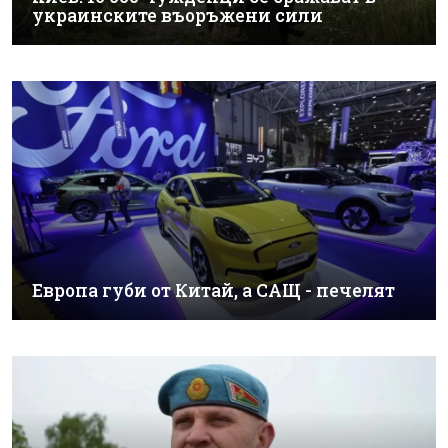
украинските въоръжени сили
Европа губи от Китай, а САЩ - печелят