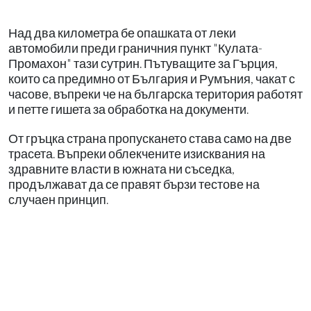
Над два километра бе опашката от леки
автомобили преди граничния пункт "Кулата-
Промахон" тази сутрин. Пътуващите за Гърция,
които са предимно от България и Румъния, чакат с
часове, въпреки че на българска територия работят
и петте гишета за обработка на документи.
От гръцка страна пропускането става само на две
трасета. Въпреки облекчените изисквания на
здравните власти в южната ни съседка,
продължават да се правят бързи тестове на
случаен принцип.