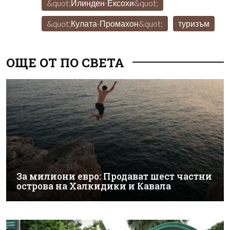
&quot;Илинден-Ексохи&quot;
&quot;Кулата-Промахон&quot;
туризъм
ОЩЕ ОТ ПО СВЕТА
За милиони евро: Продават шест частни
острова на Халкидики и Кавала