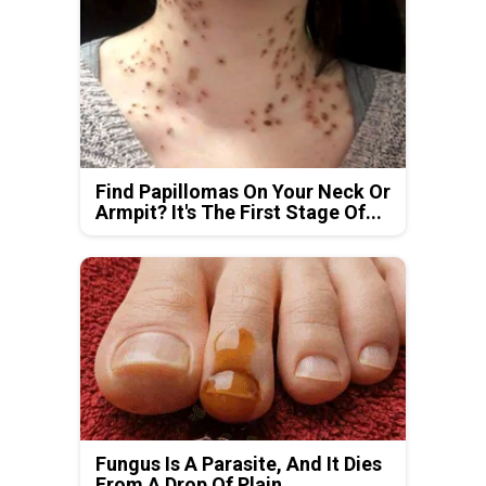
Find Papillomas On Your Neck Or
Armpit? It's The First Stage Of...
Fungus Is A Parasite, And It Dies
From A Drop Of Plain...