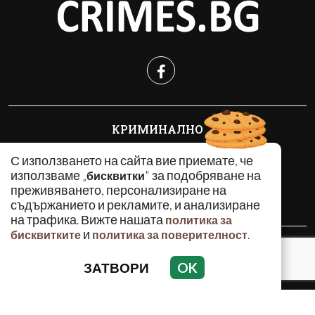
КРИМИНАЛНО
ИНЦИДЕНТИ
С използването на сайта вие приемате, че
АНАЛИЗИ
използваме „
" за подобряване на
бисквитки
ПО СВЕТА
преживяването, персонализиране на
ВОДЕЩИ ТЕМИ
съдържанието и рекламите, и анализиране
на трафика. Вижте нашата
политика за
и
.
бисквитките
политика за поверителност
Използването и публикуването на част или цялото
съдържание на Crimes.BG без разрешение на Медийна
ЗАТВОРИ
OK
група Асмара ЕООД е забранено.
© 2010 - 2026 | Crimes.BG. Всички права запазени.