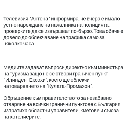
Телевизия "Антена" информира, че вчера е имало
устно нареждане на началника на полицията,
проверките да се извършват по-бързо. Това обаче е
довело до облекчаване на трафика само за
няколко часа.
Медиите задават въпроси директно към министъра
на туризма защо не се отвори граничен пункт
"Илинден -Ексохи", което ще облекчи
натоварването на "Кулата-Промахон".
Обръщение към правителството за незабавно
отваряне на всички гранични пунктове с България
изпратиха областни управители, кметове и съюза
на хотелиерите.