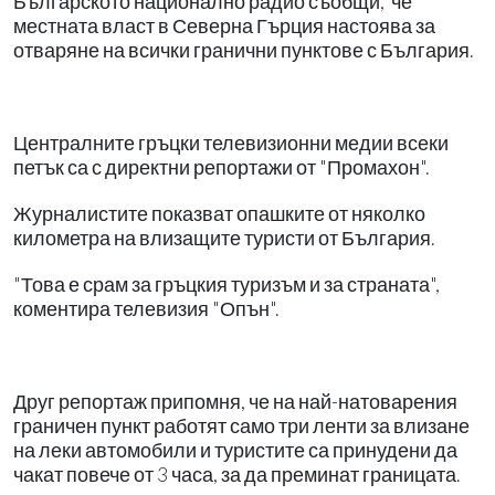
Българското национално радио съобщи, че
местната власт в Северна Гърция настоява за
отваряне на всички гранични пунктове с България.
Централните гръцки телевизионни медии всеки
петък са с директни репортажи от "Промахон".
Журналистите показват опашките от няколко
километра на влизащите туристи от България.
"Това е срам за гръцкия туризъм и за страната",
коментира телевизия "Опън".
Друг репортаж припомня, че на най-натоварения
граничен пункт работят само три ленти за влизане
на леки автомобили и туристите са принудени да
чакат повече от 3 часа, за да преминат границата.