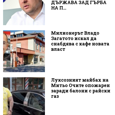
ДЪРЖАВА ЗАД ГЪРБА
НА П...
Милионерът Владо
Загатото искал да
снабдява с кафе новата
власт
Луксозният майбах на
Митьо Очите опожарен
заради балони с райски
газ