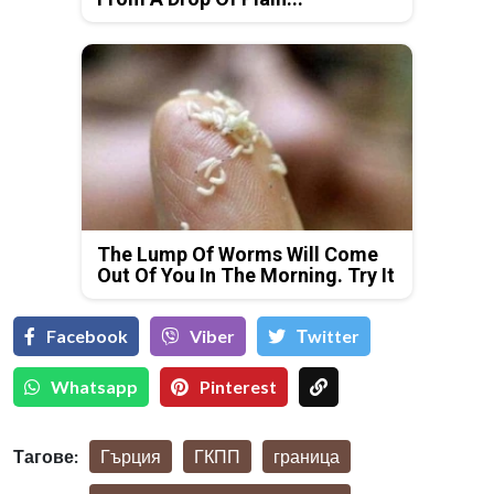
The Lump Of Worms Will Come
Out Of You In The Morning. Try It
Facebook
Viber
Тwitter
Whatsapp
Pinterest
Тагове:
Гърция
ГКПП
граница