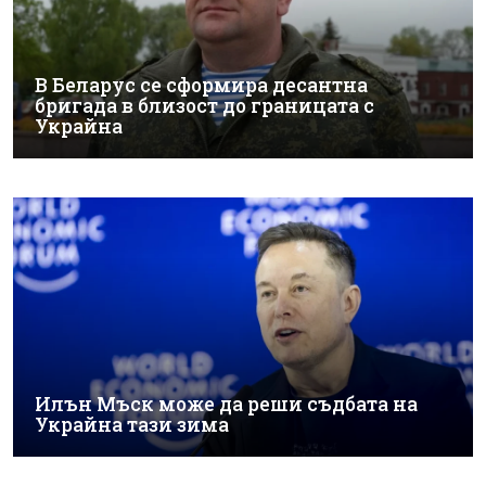
В Беларус се сформира десантна
бригада в близост до границата с
Украйна
Илън Мъск може да реши съдбата на
Украйна тази зима