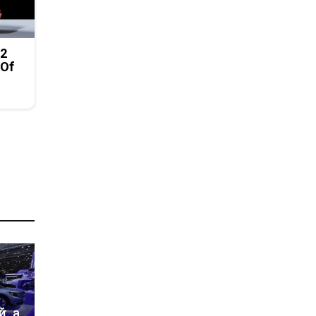
 2
 Of
, а