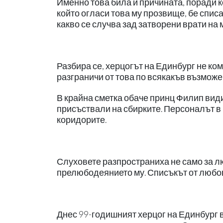
Именно това била и причината, поради к
който огласи това му прозвище, бе списа
какво се случва зад затворени врати на
Разбира се, херцогът на Единбург не ком
разграничи от това по всякакъв възможе
В крайна сметка обаче принц Филип видим
присъствали на сбирките. Персоналът в
коридорите.
Слуховете разпространиха не само за лю
прелюбодеянието му. Списъкът от любо
Днес 99-годишният херцог на Единбург 