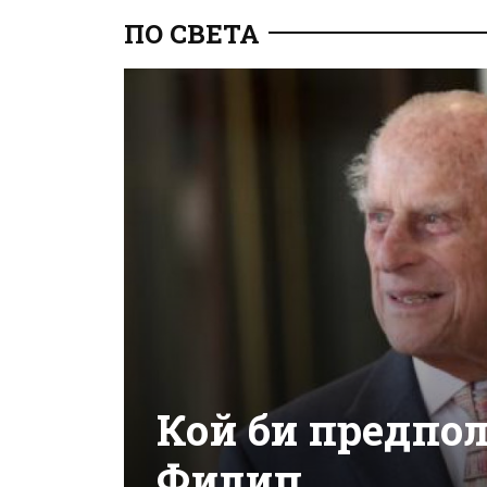
ПО СВЕТА
Кой би предпо
Филип…