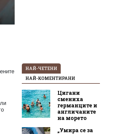
НАЙ-ЧЕТЕНИ
вените
НАЙ-КОМЕНТИРАНИ
Цигани
смениха
или
германците и
го
англичаните
на морето
„Умира се за