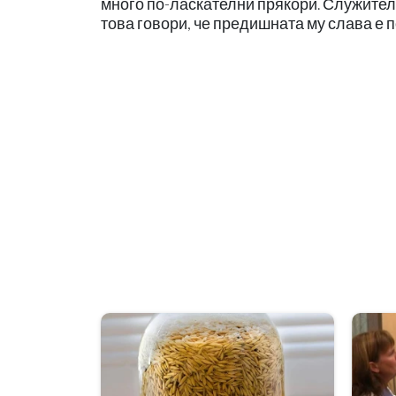
много по-ласкателни прякори. Служител
това говори, че предишната му слава е 