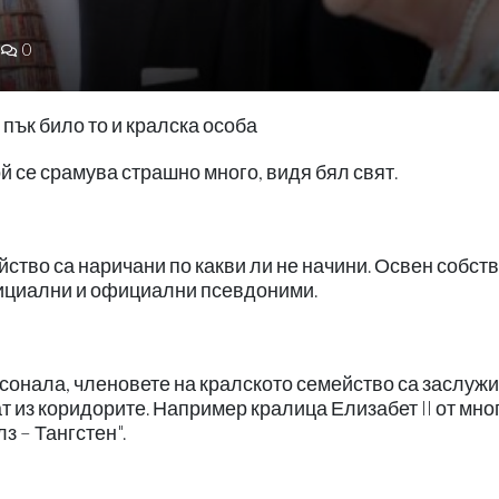
0
 пък било то и кралска особа
ой се срамува страшно много, видя бял свят.
ство са наричани по какви ли не начини. Освен собст
фициални и официални псевдоними.
рсонала, членовете на кралското семейство са заслуж
т из коридорите. Например кралица Елизабет II от мно
з – Тангстен".