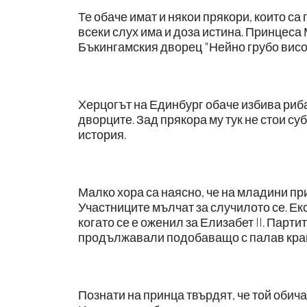
Те обаче имат и някои прякори, които са
всеки слух има и доза истина. Принцеса
Бъкингамския дворец "Нейно грубо височ
Херцогът на Единбург обаче избива риба
дворците. Зад прякора му тук не стои су
история.
Малко хора са наясно, че на младини пр
Участниците мълчат за случилото се. Екс
когато се е оженил за Елизабет II. Парти
продължавали подобаващо с палав край
Познати на принца твърдят, че той обич