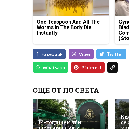
One Teaspoon And All The
Gyne
Worms In The Body Die
Blad
Instantly
Com
(Sto
Facebook
Viber
Тwitter
Whatsapp
Pinterest
ОЩЕ ОТ ПО СВЕТА
Ки
14-годишен уби
се
шестима души в
ук