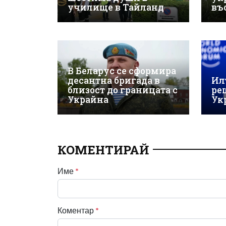
училище в Тайланд
въ
В Беларус се сформира
десантна бригада в
Ил
близост до границата с
ре
Украйна
Ук
КОМЕНТИРАЙ
Име
*
Коментар
*