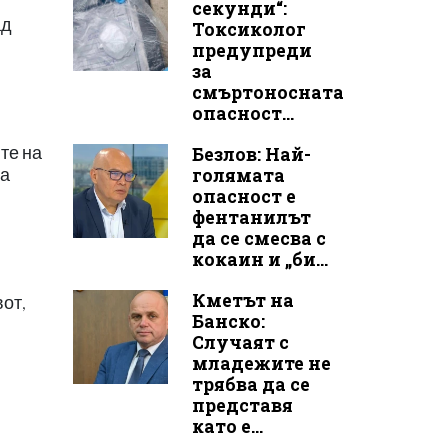
секунди“:
ад
Токсиколог
предупреди
за
смъртоносната
опасност...
те на
Безлов: Най-
голямата
на
опасност е
фентанилът
да се смесва с
кокаин и „би...
Кметът на
вот,
Банско:
Случаят с
младежите не
трябва да се
представя
като е...