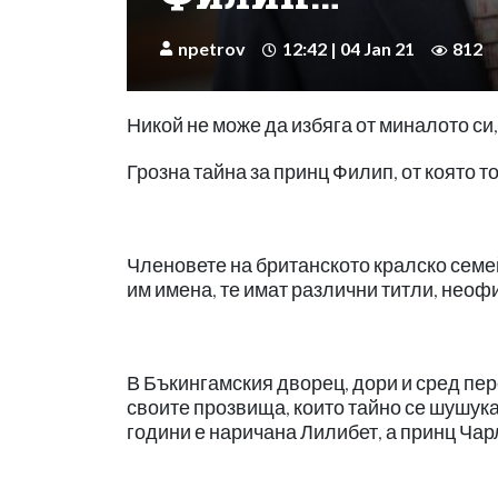
npetrov
12:42 | 04 Jan 21
812
Никой не може да избяга от миналото си,
Грозна тайна за принц Филип, от която т
Членовете на британското кралско семей
им имена, те имат различни титли, нео
В Бъкингамския дворец, дори и сред пе
своите прозвища, които тайно се шушука
години е наричана Лилибет, а принц Чарл