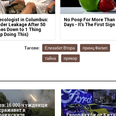
cologist in Columbus:
No Poop For More Than
der Leakage After 50
Days - It's The First Sign
es Down to 1 Thing
p Doing This)
Тагове:
Елизабет Втора
принц Филип
тайна
прякор
ев: 16 000 чужденци
 сражават в
раинските
Европа губи от Китай