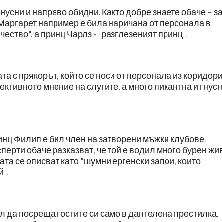
 гнусни и направо обидни. Както добре знаете обаче – з
 Маргарет например е била наричана от персонала в
ество", а принц Чарлз - "разглезеният принц".
та с прякорът, който се носи от персонала из коридори
бективното мнение на слугите, а много пикантна и гнус
инц Филип е бил член на затворени мъжки клубове.
перти обаче разказват, че той е водил много бурен жи
тата се описват като "шумни ергенски запои, които
".
ал да посреща гостите си само в дантелена престилка.