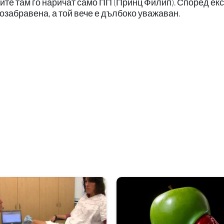
ите там го наричат само ПП (Принц Филип). Според ек
позабравена, а той вече е дълбоко уважаван.