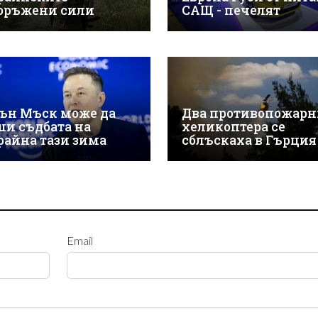
оръжени сили
САЩ - печелят
ън Мъск може да
Два противопожарн
ши съдбата на
хеликоптера се
райна тази зима
сблъскаха в Гърция
Email