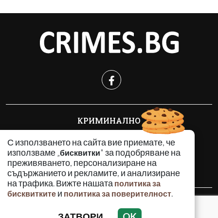
КРИМИНАЛНО
ИНЦИДЕНТИ
С използването на сайта вие приемате, че
АНАЛИЗИ
използваме „
" за подобряване на
бисквитки
ПО СВЕТА
преживяването, персонализиране на
ВОДЕЩИ ТЕМИ
съдържанието и рекламите, и анализиране
на трафика. Вижте нашата
политика за
и
.
бисквитките
политика за поверителност
Използването и публикуването на част или цялото
съдържание на Crimes.BG без разрешение на Медийна
ЗАТВОРИ
OK