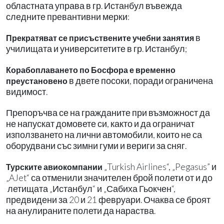
областната управа в гр. Истанбул въвежда
следните превантивни мерки:
в
Прекратяват се присъствените учебни занятия
училищата и университетите в гр. Истанбул;
Корабоплаването по Босфора е временно
в двете посоки, поради ограничена
преустановено
видимост.
Препоръчва се на гражданите при възможност да
не напускат домовете си, както и да ограничат
използването на лични автомобили, които не са
оборудвани със зимни гуми и вериги за сняг.
„Turkish Airlines“, „Pegasus” и
Турските авиокомпании
„AJet“ са отменили значителен брой полети от и до
летищата „Истанбул“ и „Сабиха Гьокчен“,
предвидени за 20 и 21 февруари. Очаква се броят
на анулираните полети да нараства.