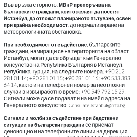
Във връзка с горното,
МВнР препоръчва на
българските граждани, които желаят да посетят
Истанбул, да отложат планираното пътуване, освен
, до нормализиране на
при крайна необходимост
метеорологичната обстановка.
, българските
При необходимост от съдействие
граждани, намиращи се на територията на област
Истанбул, могат да се обръщат към Генерално
консулство на Република България в Истанбул,
Република Турция, на следните номера: +90 212
281 01 14; +90 281 01 15; +90 281 01 16; +90 533 383
64 14, както и на телефонен номер за неотложни
случаи в извънработно време: +90 549 792 15 29.
Сигнали може да се подават и на имейл адреса на
Генералното консулство:
Consulate.Istanbul@mfa.bg
Сигнали и молби за съдействие при бедствени
се приемат
ситуации на български граждани
денонощно и на телефонните линии на дирекция