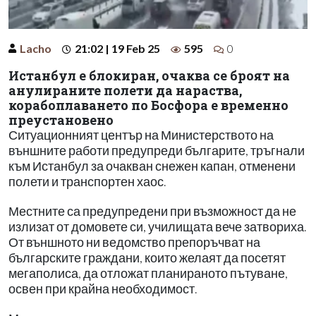
Lacho
21:02 | 19 Feb 25
595
0
Истанбул е блокиран, очаква се броят на
анулираните полети да нараства,
корабоплаването по Босфора е временно
преустановено
Ситуационният център на Министерството на
външните работи предупреди българите, тръгнали
към Истанбул за очакван снежен капан, отменени
полети и транспортен хаос.
Местните са предупредени при възможност да не
излизат от домовете си, училищата вече затвориха.
От външното ни ведомство препоръчват на
българските граждани, които желаят да посетят
мегаполиса, да отложат планираното пътуване,
освен при крайна необходимост.