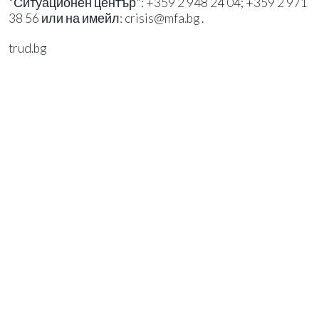
"Ситуационен център": +359 2 948 24 04; +359 2 971
38 56 или на имейл:
crisis@mfa.bg
.
trud.bg