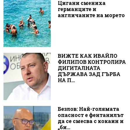
Цигани смениха
германците и
англичаните на морето
ВИЖТЕ КАК ИВАЙЛО
ФИЛИПОВ КОНТРОЛИРА
ДИГИТАЛНАТА
ДЪРЖАВА ЗАД ГЪРБА
НА П...
Безлов: Най-голямата
опасност е фентанилът
да се смесва с кокаин и
„би...