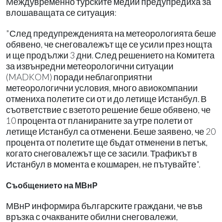
Междувременно турските медии предупредиха за
влошаващата се ситуация:
"След предупрежденията на метеорологията беше
обявено, че снеговалежът ще се усили през нощта
и ще продължи 3 дни. След решението на Комитета
за извънредни метеорологични ситуации
(MADKOM) поради неблагоприятни
метеорологични условия, много авиокомпании
отмениха полетите си от и до летище Истанбул. В
съответствие с взетото решение беше обявено, че
10 процента от планираните за утре полети от
летище Истанбул са отменени. Беше заявено, че 20
процента от полетите ще бъдат отменени в петък,
когато снеговалежът ще се засили. Трафикът в
Истанбул в момента е кошмарен, не пътувайте".
Съобщението на МВнР
МВнР информира българските граждани, че във
връзка с очакваните обилни снеговалежи,