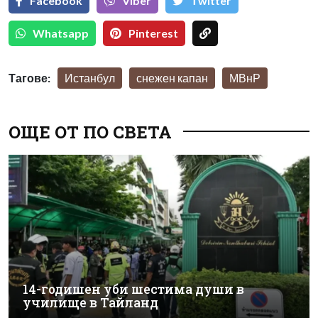
Facebook
Viber
Тwitter
Whatsapp
Pinterest
Тагове:
Истанбул
снежен капан
МВнР
ОЩЕ ОТ ПО СВЕТА
14-годишен уби шестима души в
училище в Тайланд