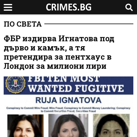
ПО СВЕТА
ФБР издирва Игнатова под
дърво и камък, а тя
претендира за пентхаус в
Лондон за милиони лири