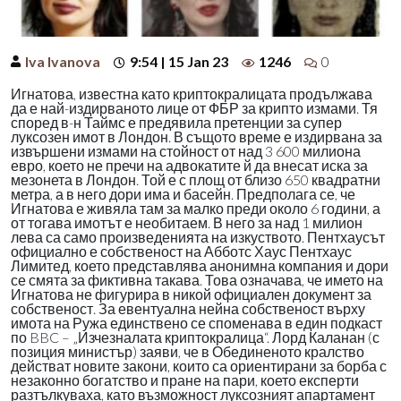
Iva Ivanova
9:54 | 15 Jan 23
1246
0
Игнатова, известна като криптокралицата продължава
да е най-издирваното лице от ФБР за крипто измами. Тя
според в-н Таймс е предявила претенции за супер
луксозен имот в Лондон. В същото време е издирвана за
извършени измами на стойност от над 3 600 милиона
евро, което не пречи на адвокатите й да внесат иска за
мезонета в Лондон. Той е с площ от близо 650 квадратни
метра, а в него дори има и басейн. Предполага се, че
Игнатова е живяла там за малко преди около 6 години, а
от тогава имотът е необитаем. В него за над 1 милион
лева са само произведенията на изкуството. Пентхаусът
официално е собственост на Абботс Хаус Пентхаус
Лимитед, което представлява анонимна компания и дори
се смята за фиктивна такава. Това означава, че името на
Игнатова не фигурира в никой официален документ за
собственост. За евентуална нейна собственост върху
имота на Ружа единствено се споменава в един подкаст
по BBC – „Изчезналата криптокралица“. Лорд Каланан (с
позиция министър) заяви, че в Обединеното кралство
действат новите закони, които са ориентирани за борба с
незаконно богатство и пране на пари, което експерти
разтълкуваха, като възможност луксозният апартамент