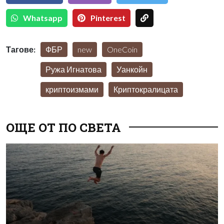
Whatsapp
Pinterest
Тагове:
ФБР
new
OneCoin
Ружа Игнатова
Уанкойн
криптоизмами
Криптокралицата
ОЩЕ ОТ ПО СВЕТА