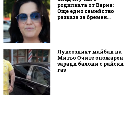
родилката от Варна:
Още едно семейство
разказа за бремен...
Луксозният майбах на
Митьо Очите опожарен
заради балони с райски
газ