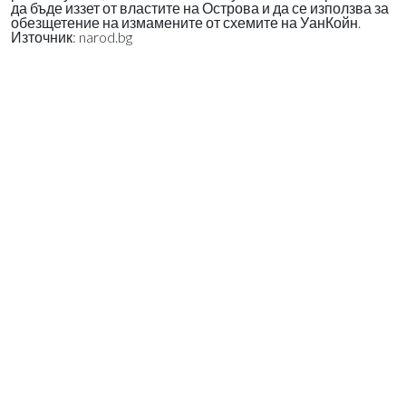
да бъде иззет от властите на Острова и да се използва за
обезщетение на измамените от схемите на УанКойн.
Източник: narod.bg