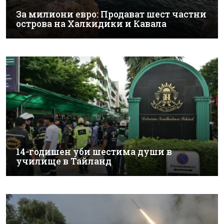
За милиони евро: Продават шест частни
острова на Халкидики и Кавала
14-годишен уби шестима души в
училище в Тайланд