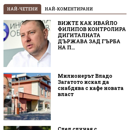
НАЙ-ЧЕТЕНИ
НАЙ-КОМЕНТИРАНИ
ВИЖТЕ КАК ИВАЙЛО
ФИЛИПОВ КОНТРОЛИРА
ДИГИТАЛНАТА
ДЪРЖАВА ЗАД ГЪРБА
НА П...
Милионерът Владо
Загатото искал да
снабдява с кафе новата
власт
След случая с