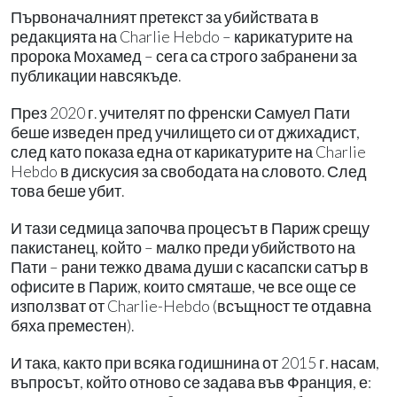
Първоначалният претекст за убийствата в
редакцията на Charlie Hebdo – карикатурите на
пророка Мохамед – сега са строго забранени за
публикации навсякъде.
През 2020 г. учителят по френски Самуел Пати
беше изведен пред училището си от джихадист,
след като показа една от карикатурите на Charlie
Hebdo в дискусия за свободата на словото. След
това беше убит.
И тази седмица започва процесът в Париж срещу
пакистанец, който – малко преди убийството на
Пати – рани тежко двама души с касапски сатър в
офисите в Париж, които смяташе, че все още се
използват от Charlie-Hebdo (всъщност те отдавна
бяха преместен).
И така, както при всяка годишнина от 2015 г. насам,
въпросът, който отново се задава във Франция, е: