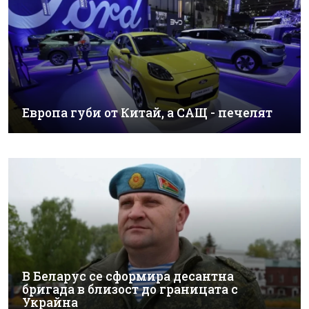
Европа губи от Китай, а САЩ - печелят
В Беларус се сформира десантна
бригада в близост до границата с
Украйна