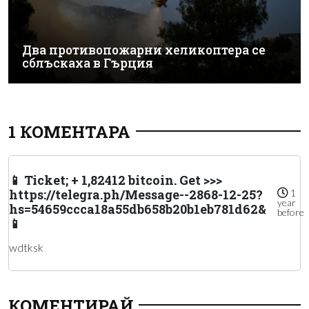
Два противопожарни хеликоптера се
сблъскаха в Гърция
1 КОМЕНТАРА
📱 Ticket; + 1,82412 bitcoin. Get >>>
https://telegra.ph/Message--2868-12-25?
1
year
hs=54659ccca18a55db658b20b1eb781d62&
before
📱
wdtksk
КОМЕНТИРАЙ