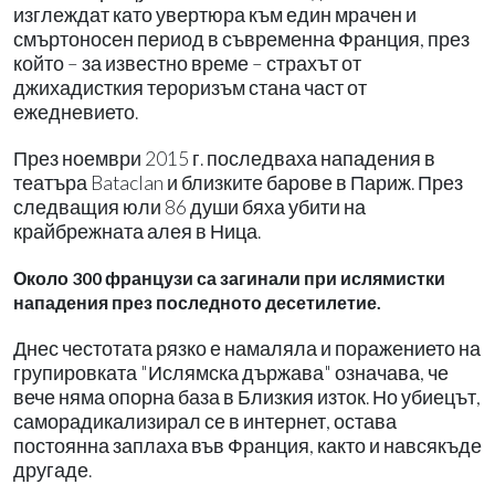
изглеждат като увертюра към един мрачен и
смъртоносен период в съвременна Франция, през
който – за известно време – страхът от
джихадисткия тероризъм стана част от
ежедневието.
През ноември 2015 г. последваха нападения в
театъра Bataclan и близките барове в Париж. През
следващия юли 86 души бяха убити на
крайбрежната алея в Ница.
Около 300 французи са загинали при ислямистки
нападения през последното десетилетие.
Днес честотата рязко е намаляла и поражението на
групировката "Ислямска държава" означава, че
вече няма опорна база в Близкия изток. Но убиецът,
саморадикализирал се в интернет, остава
постоянна заплаха във Франция, както и навсякъде
другаде.