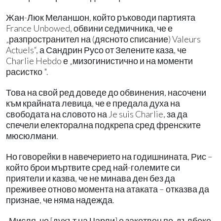
Жан-Люк Меланшон, който ръководи партията
France Unbowed, обвини седмичника, че е
„разпространител на (дясното списание) Valeurs
Actuels“, а Сандрин Русо от Зелените каза, че
Charlie Hebdo е „мизогинистично и на моменти
расистко ".
Това на свой ред доведе до обвинения, насочени
към крайната левица, че е предала духа на
свободата на словото на Je suis Charlie, за да
спечели електорална подкрепа сред френските
мюсюлмани.
Но говорейки в навечерието на годишнината, Рис –
който брои мъртвите сред най-големите си
приятели и казва, че не минава ден без да
преживее отново момента на атаката – отказва да
признае, че няма надежда.
„Мисля, че [духът на Чарли] е закотвен по-дълбоко