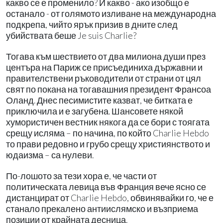
какво се е променило? И какво - ако изобщо е
останало - от голямото изливане на международна
подкрепа, чийто ярък призив в дните след
убийствата беше Je suis Charlie?
Тогава към шествието от два милиона души през
центъра на Париж се присъединиха държавни и
правителствени ръководители от страни от цял ​​
свят по покана на тогавашния президент Франсоа
Оланд. Днес песимистите казват, че битката е
приключила и е загубена. Шансовете някой
хумористичен вестник някога да се бори с тоягата
срещу исляма – по начина, по който Charlie Hebdo
то прави редовно и грубо срещу християнството и
юдаизма – са нулеви.
По-лошото за тези хора е, че части от
политическата левица във Франция вече ясно се
дистанцират от Charlie Hebdo, обвинявайки го, че е
станало прекалено антиислямско и възприема
позиции от крайната десница.