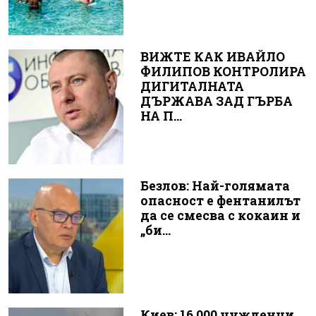
ВИЖТЕ КАК ИВАЙЛО
ФИЛИПОВ КОНТРОЛИРА
ДИГИТАЛНАТА
ДЪРЖАВА ЗАД ГЪРБА
НА П...
Безлов: Най-голямата
опасност е фентанилът
да се смесва с кокаин и
„би...
Киев: 16 000 чужденци