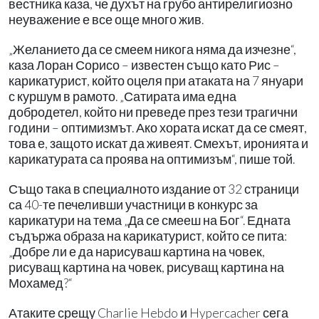
вестника каза, че духът на грубо антирелигиозно
неуважение е все още много жив.
„Желанието да се смеем никога няма да изчезне“,
каза Лоран Сорисо – известен също като Рис –
карикатурист, който оцеля при атаката на 7 януари
с куршум в рамото. „Сатирата има една
добродетел, който ни преведе през тези трагични
години – оптимизмът. Ако хората искат да се смеят,
това е, защото искат да живеят. Смехът, иронията и
карикатурата са проява на оптимизъм“, пише той.
Също така в специалното издание от 32 страници
са 40-те печеливши участници в конкурс за
карикатури на тема „Да се ​​смееш на Бог“. Едната
съдържа образа на карикатурист, който се пита:
„Добре ли е да нарисуваш картина на човек,
рисуващ картина на човек, рисуващ картина на
Мохамед?“
Атаките срещу Charlie Hebdo и Hypercacher сега