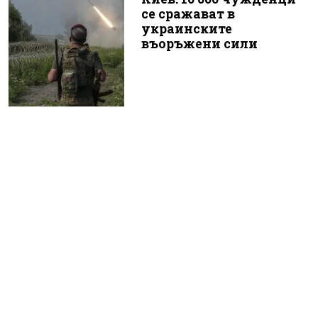
се сражават в
украинските
въоръжени сили