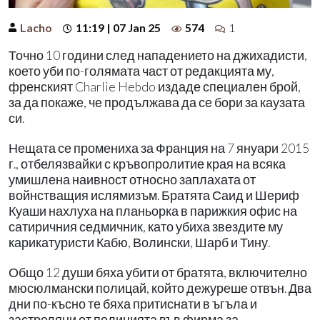
Lacho
11:19 | 07 Jan 25
574
1
Точно 10 години след нападението на джихадисти,
което уби по-голямата част от редакцията му,
френският Charlie Hebdo издаде специален брой,
за да покаже, че продължава да се бори за каузата
си.
Нещата се промениха за Франция на 7 януари 2015
г., отбелязвайки с кръвопролитие края на всяка
умишлена наивност относно заплахата от
войнстващия ислямизъм. Братята Саид и Шериф
Куаши нахлуха на планьорка в парижкия офис на
сатиричния седмичник, като убиха звездите му
карикатуристи Кабю, Волински, Шарб и Тину.
Общо 12 души бяха убити от братята, включително
мюсюлмански полицай, който дежуреше отвън. Два
дни по-късно те бяха притиснати в ъгъла и
застреляни от полицията във фирма за