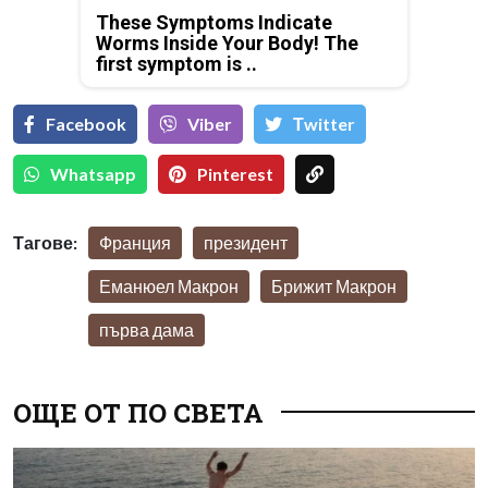
These Symptoms Indicate
Worms Inside Your Body! The
first symptom is ..
Facebook
Viber
Тwitter
Whatsapp
Pinterest
Тагове:
Франция
президент
Еманюел Макрон
Брижит Макрон
първа дама
ОЩЕ ОТ ПО СВЕТА