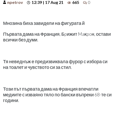
npetrov
12:39 | 17 Aug 21
665
0
Мнозина биха завидели на фигурата й
Първата дама на Франция, Бpижит Maĸpoн, остави
всички без думи.
Тя неведнъж е предизвиквала фурор с избора си
на тоалет и чувството си за стил.
Този път първата дама на Франция впечатли
медиите с изваяно тяло по бански въпреки 68-те си
години.