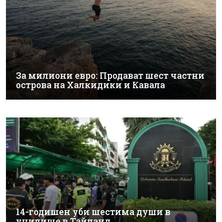
За милиони евро: Продават шест частни
острова на Халкидики и Кавала
14-годишен уби шестима души в
училище в Тайланд