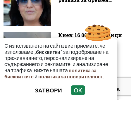
разказа за бремен...
Киев: 16 000 чужденци
се сражават в
С използването на сайта вие приемате, че
украинските
използваме „
" за подобряване на
бисквитки
въоръжени сили
преживяването, персонализиране на
съдържанието и рекламите, и анализиране
на трафика. Вижте нашата
политика за
и
.
бисквитките
политика за поверителност
Полицията във Варна
ЗАТВОРИ
OK
конфискува менте
стоки за близо 650 000
евро