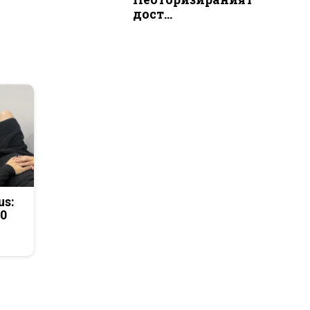
дост...
us:
50