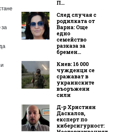
П...
 стане
След случая с
родилката от
Варна: Още
 за
едно
семейство
разказа за
 да
бремен...
Киев: 16 000
ви
чужденци се
сражават в
украинските
въоръжени
сили
Д-р Християн
Даскалов,
експерт по
киберсигурност:
Неоторизираният