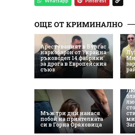
Whatsapp
Pinterest
ОЩЕ ОТ КРИМИНАЛНО
Арестуваният в Бургас
наркобарон от Украйна
Лу
ръководел 14 фабрики
Ми
за дрога в Европейския
за
съюз
ра
Лю
бл
лю
ст
Мъж три дни нанася
ст
побой на приятелката
ми
си в Горна Оряховица
За