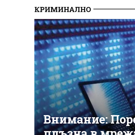
КРИМИНАЛНО
Внимание: Пор
плъзна в мреж