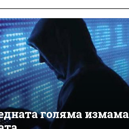
едната голяма измама
ата