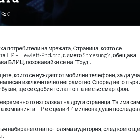
0
ха потребители на мрежата, Страница, която се
а HP – Hewlett-Packard, с името Samesung's, обещава
ва БЛИЦ, позовавайки се на "Труд".
те, които се нуждаят от мобилни телефони, за да уча
е написан изключително неграмотно. Според него първ
букви, ще се сдобият с лаптоп, а не със смартфон.
временно го използват на друга страница. Тя има сам
 компанията HP е с цели 4,4 милиона души последов
ъм набирането на по-голяма аудитория, след което ще
т.