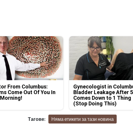
tor From Columbus:
Gynecologist in Columb
ms Come Out Of You In
Bladder Leakage After 
 Morning!
Comes Down to 1 Thing
(Stop Doing This)
Тагове:
Няма етикети за тази новина