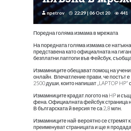
npetrov
22:29 | 06 Oct 20
441
Поредна голяма измама в мрежата
На поредната голяма измама се натъкна
представена като официалната на гигант
безплатни лаптопи във Фейсбук, съобща
Измамниците обещават помощ на ученици
онлайн. Впечатление прави, че постът 
2500 души, които напишат „LAPTOP HP“ с 
Измамниците крадат логото на HP и съще
фена. Официалната фейсбук страница на
В българската й версия те са 2,8 млн.
Измамниците най-вероятно се стремят к
преименуват страницата и ще я продада