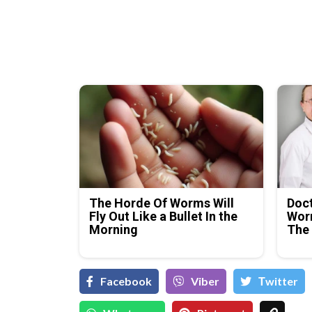
The Horde Of Worms Will
Doc
Fly Out Like a Bullet In the
Wor
Morning
The
Facebook
Viber
Тwitter