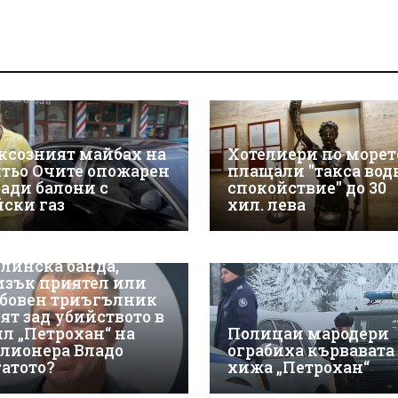
ксозният майбах на
Хотелиери по морет
тьо Очите опожарен
плащали "такса вод
ради балони с
спокойствие" до 30
йски газ
хил. лева
линска банда,
изък приятел или
бовен триъгълник
оят зад убийството в
ил „Петрохан“ на
Полицаи мародери
лионера Владо
ограбиха кървавата
гатото?
хижа „Петрохан“