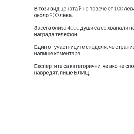
В този вид цената й не повече от 100 лев
около 900 лева.
Засега близо 4000 души са се хванали на
награда телефон.
Един от участниците споделя, че страни
напише коментара.
Експертите са категорични, че ако не с
навредят, пише БЛИЦ.