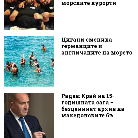
морските курорти
Цигани смениха
германците и
англичаните на морето
Радев: Край на 15-
годишната сага –
безценният архив на
македонските бъ...