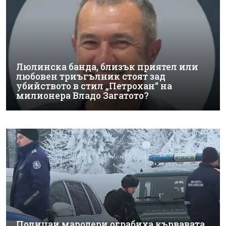
Люлинска банда, близък приятел или
любовен триъгълник стоят зад
убийството в стил „Петрохан“ на
милионера Владо Загатото?
Полицаи мародери ограбиха кървавата