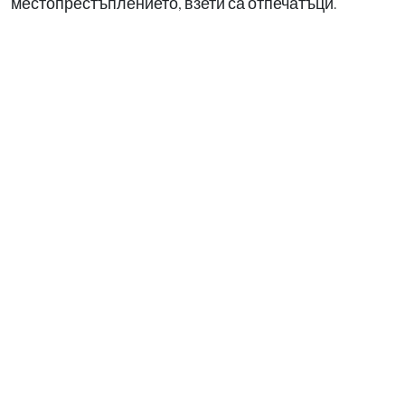
местопрестъплението, взети са отпечатъци.