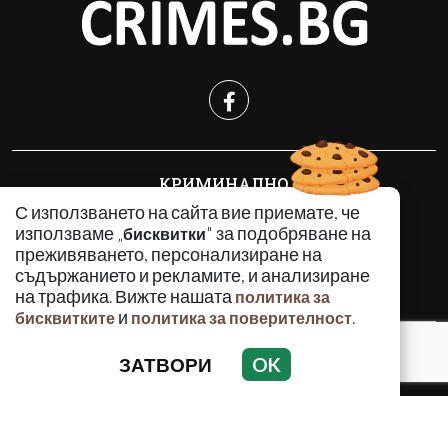
КРИМИНАЛНО
ИНЦИДЕНТИ
С използването на сайта вие приемате, че
използваме „
" за подобряване на
бисквитки
АНАЛИЗИ
преживяването, персонализиране на
ПО СВЕТА
съдържанието и рекламите, и анализиране
ВОДЕЩИ ТЕМИ
на трафика. Вижте нашата
политика за
и
.
бисквитките
политика за поверителност
Използването и публикуването на част или цялото
ЗАТВОРИ
OK
съдържание на Crimes.BG без разрешение на Медийна
група Асмара ЕООД е забранено.
© 2010 - 2026 | Crimes.BG. Всички права запазени.