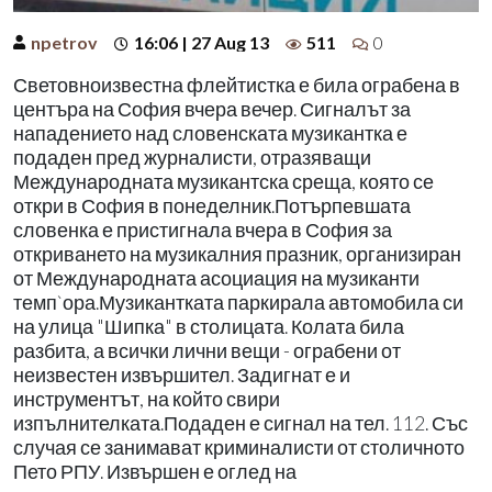
npetrov
16:06 | 27 Aug 13
511
0
Световноизвестна флейтистка е била ограбена в
центъра на София вчера вечер. Сигналът за
нападението над словенската музикантка е
подаден пред журналисти, отразяващи
Международната музикантска среща, която се
откри в София в понеделник.Потърпевшата
словенка е пристигнала вчера в София за
откриването на музикалния празник, организиран
от Международната асоциация на музиканти
темп`ора.Музикантката паркирала автомобила си
на улица "Шипка" в столицата. Колата била
разбита, а всички лични вещи - ограбени от
неизвестен извършител. Задигнат е и
инструментът, на който свири
изпълнителката.Подаден е сигнал на тел. 112. Със
случая се занимават криминалисти от столичното
Пето РПУ. Извършен е оглед на