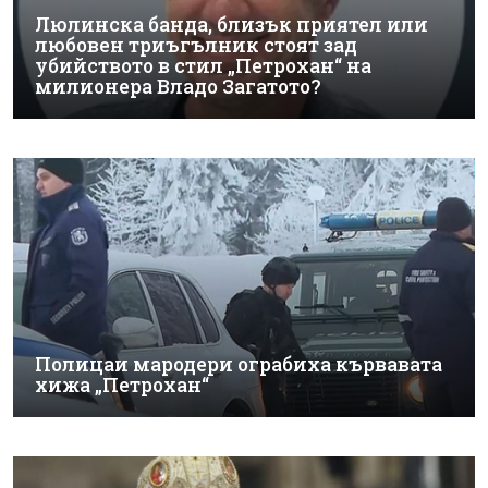
Люлинска банда, близък приятел или
любовен триъгълник стоят зад
убийството в стил „Петрохан“ на
милионера Владо Загатото?
Полицаи мародери ограбиха кървавата
хижа „Петрохан“