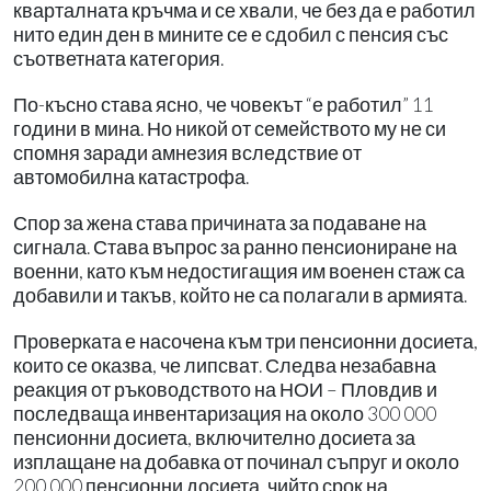
кварталната кръчма и се хвали, че без да е работил
нито един ден в мините се е сдобил с пенсия със
съответната категория.
По-късно става ясно, че човекът “е работил” 11
години в мина. Но никой от семейството му не си
спомня заради амнезия вследствие от
автомобилна катастрофа.
Спор за жена става причината за подаване на
сигнала. Става въпрос за ранно пенсиониране на
военни, като към недостигащия им военен стаж са
добавили и такъв, който не са полагали в армията.
Проверката е насочена към три пенсионни досиета,
които се оказва, че липсват. Следва незабавна
реакция от ръководството на НОИ – Пловдив и
последваща инвентаризация на около 300 000
пенсионни досиета, включително досиета за
изплащане на добавка от починал съпруг и около
200 000 пенсионни досиета, чийто срок на