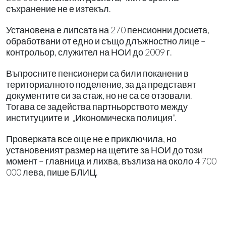
съхранение не е изтекъл.
Установена е липсата на 270 пенсионни досиета,
обработвани от едно и също длъжностно лице –
контрольор, служител на НОИ до 2009 г.
Въпросните пенсионери са били поканени в
териториалното поделение, за да представят
документите си за стаж, но не са се отзовали.
Тогава се задейства партньорството между
институциите и „Икономическа полиция”.
Проверката все още не е приключила, но
установеният размер на щетите за НОИ до този
момент – главница и лихва, възлиза на около 4 700
000 лева, пише БЛИЦ.