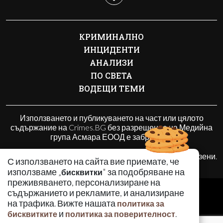
КРИМИНАЛНО
ИНЦИДЕНТИ
АНАЛИЗИ
ПО СВЕТА
ВОДЕЩИ ТЕМИ
Използването и публикуването на част или цялото
съдържание на Crimes.BG без разрешение на Медийна
група Асмара ЕООД е забранено.
© 2010 - 2026 | Crimes.BG. Всички права запазени.
С използването на сайта вие приемате, че
използваме „
" за подобряване на
бисквитки
преживяването, персонализиране на
РЕКЛАМА
съдържанието и рекламите, и анализиране
КОНТАКТИ
на трафика. Вижте нашата
политика за
и
.
бисквитките
политика за поверителност
ОБЩИ УСЛОВИЯ