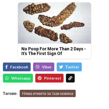
No Poop For More Than 2 Days -
It's The First Sign Of
Facebook
Viber
Тwitter
Whatsapp
Pinterest
Тагове:
Няма етикети за тази новина