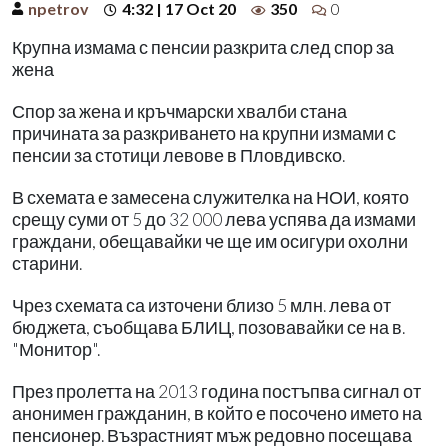
npetrov
4:32 | 17 Oct 20
350
0
Крупна измама с пенсии разкрита след спор за
жена
Спор за жена и кръчмарски хвалби стана
причината за разкриването на крупни измами с
пенсии за стотици левове в Пловдивско.
В схемата е замесена служителка на НОИ, която
срещу суми от 5 до 32 000 лева успява да измами
граждани, обещавайки че ще им осигури охолни
старини.
Чрез схемата са източени близо 5 млн. лева от
бюджета, съобщава БЛИЦ, позовавайки се на в.
"Монитор".
През пролетта на 2013 година постъпва сигнал от
анонимен гражданин, в който е посочено името на
пенсионер. Възрастният мъж редовно посещава