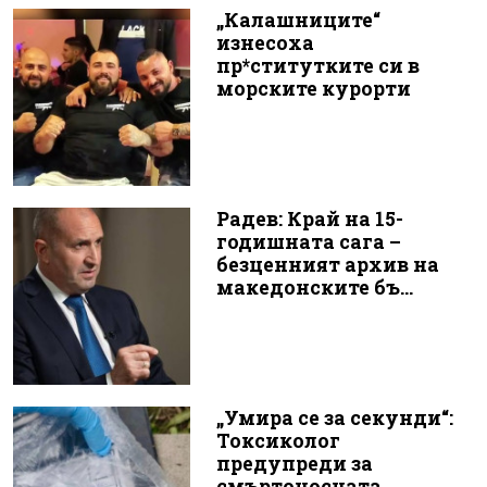
„Калашниците“
изнесоха
пр*ститутките си в
морските курорти
Радев: Край на 15-
годишната сага –
безценният архив на
македонските бъ...
„Умира се за секунди“:
Токсиколог
предупреди за
смъртоносната