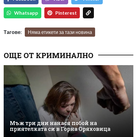
Whatsapp
Pinterest
Тагове:
Няма етикети за тази новина
ОЩЕ ОТ КРИМИНАЛНО
Мъж три дни нанася побой на
приятелката си в Горна Оряховица