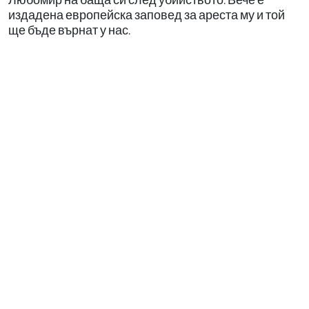
издадена европейска заповед за ареста му и той
ще бъде върнат у нас.