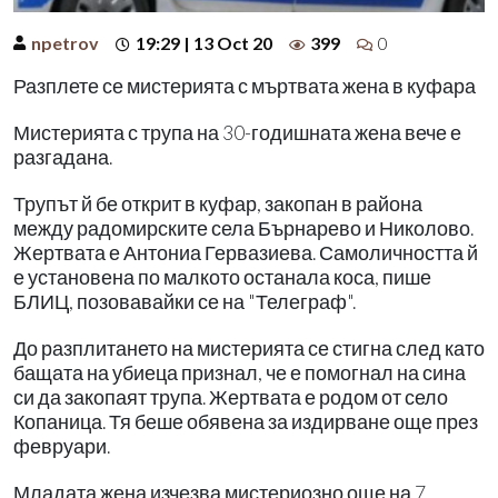
npetrov
19:29 | 13 Oct 20
399
0
Разплете се мистерията с мъртвата жена в куфара
Мистерията с трупа на 30-годишната жена вече е
разгадана.
Трупът й бе открит в куфар, закопан в района
между радомирските села Бърнарево и Николово.
Жертвата е Антониа Гервазиева. Самоличността й
е установена по малкото останала коса, пише
БЛИЦ, позовавайки се на "Телеграф".
До разплитането на мистерията се стигна след като
бащата на убиеца признал, че е помогнал на сина
си да закопаят трупа. Жертвата е родом от село
Копаница. Тя беше обявена за издирване още през
февруари.
Младата жена изчезва мистериозно още на 7