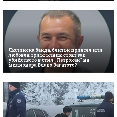
Люлинска банда, близък приятел или
любовен триъгълник стоят зад
убийството в стил „Петрохан“ на
милионера Владо Загатото?