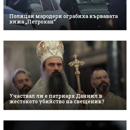
Полицаи мародери ограбиха кървавата
хижа „Петрохан“
Участвал ли е патриарх Даниил в
жестокото убийство на свещеник?