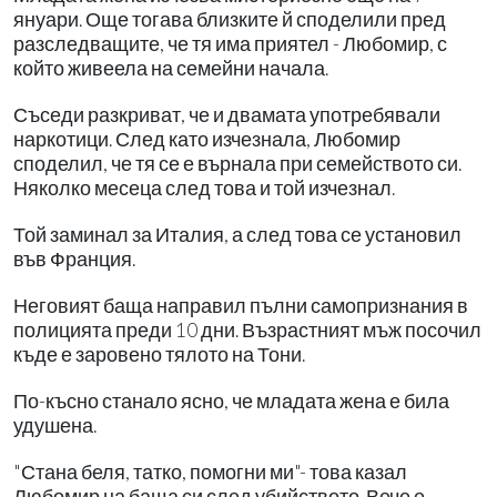
януари. Още тогава близките й споделили пред
разследващите, че тя има приятел - Любомир, с
който живеела на семейни начала.
Съседи разкриват, че и двамата употребявали
наркотици. След като изчезнала, Любомир
споделил, че тя се е върнала при семейството си.
Няколко месеца след това и той изчезнал.
Той заминал за Италия, а след това се установил
във Франция.
Неговият баща направил пълни самопризнания в
полицията преди 10 дни. Възрастният мъж посочил
къде е заровено тялото на Тони.
По-късно станало ясно, че младата жена е била
удушена.
"Стана беля, татко, помогни ми"- това казал
Любомир на баща си след убийството. Вече е