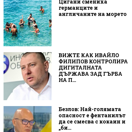
Цигани смениха
германците и
англичаните на морето
ВИЖТЕ КАК ИВАЙЛО
ФИЛИПОВ КОНТРОЛИРА
ДИГИТАЛНАТА
ДЪРЖАВА ЗАД ГЪРБА
НА П...
Безлов: Най-голямата
опасност е фентанилът
да се смесва с кокаин и
„би...