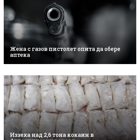
Жена с газов пистолет опита да обере
аптека
Иззеха над 2,6 тона кокаин в