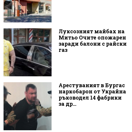
Луксозният майбах на
Митьо Очите опожарен
заради балони с райски
газ
Арестуваният в Бургас
наркобарон от Украйна
ръководел 14 фабрики
за др...