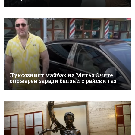
Луксозният майбах на Митьо Очите
опожарен заради балони с райски газ