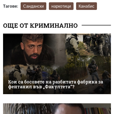
Тагове:
Сандански
наркотици
Канабис
ОЩЕ ОТ КРИМИНАЛНО
Кои са босовете на разбитата фабрика за
фентанил във „Факултета“?