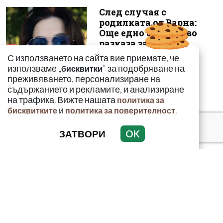
След случая с
родилката от Варна:
Още едно семейство
разказа за бремен...
С използването на сайта вие приемате, че
използваме „
" за подобряване на
бисквитки
преживяването, персонализиране на
съдържанието и рекламите, и анализиране
на трафика. Вижте нашата
политика за
и
.
бисквитките
политика за поверителност
ЗАТВОРИ
OK