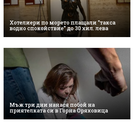
Хотелиери по морето плащали "такса
водно спокойствие" до 30 хил. лева
Мъж три дни нанася побой на
приятелката си в Горна Оряховица