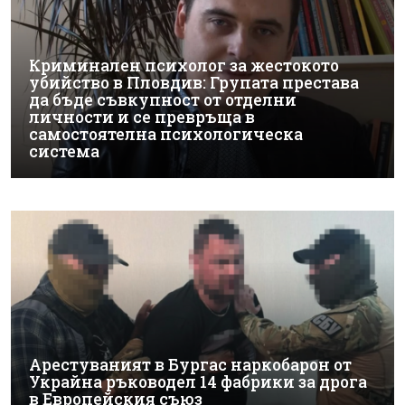
Криминален психолог за жестокото
убийство в Пловдив: Групата престава
да бъде съвкупност от отделни
личности и се превръща в
самостоятелна психологическа
система
Арестуваният в Бургас наркобарон от
Украйна ръководел 14 фабрики за дрога
в Европейския съюз