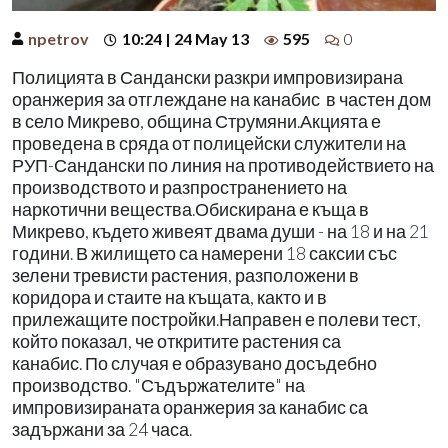
npetrov
10:24 | 24 May 13
595
0
Полицията в Сандански разкри импровизирана
оранжерия за отглеждане на канабис в частен дом
в село Микрево, община Струмяни.Акцията е
проведена в сряда от полицейски служители на
РУП-Сандански по линия на противодействието на
производството и разпространението на
наркотични вещества.Обискирана е къща в
Микрево, където живеят двама души - на 18 и на 21
години. В жилището са намерени 18 саксии със
зелени тревисти растения, разположени в
коридора и стаите на къщата, както и в
прилежащите постройки.Направен е полеви тест,
който показал, че откритите растения са
канабис. По случая е образувано досъдебно
производство. "Съдържателите" на
импровизираната оранжерия за канабис са
задържани за 24 часа.