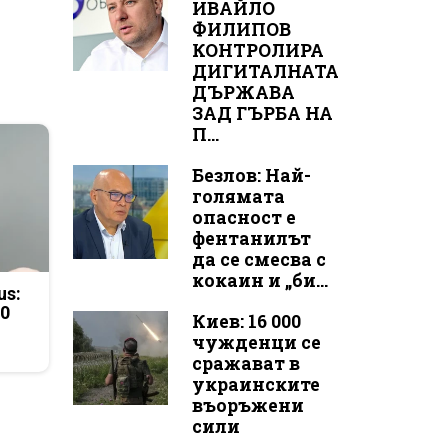
ИВАЙЛО
ФИЛИПОВ
КОНТРОЛИРА
ДИГИТАЛНАТА
ДЪРЖАВА
ЗАД ГЪРБА НА
П...
Безлов: Най-
голямата
опасност е
фентанилът
да се смесва с
кокаин и „би...
us:
50
Киев: 16 000
чужденци се
сражават в
украинските
въоръжени
сили