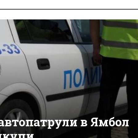
автопатрули в Ямбол
дкупи