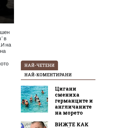
ишен
” в
.И на
 на
ното
НАЙ-ЧЕТЕНИ
НАЙ-КОМЕНТИРАНИ
Цигани
смениха
германците и
англичаните
на морето
ВИЖТЕ КАК