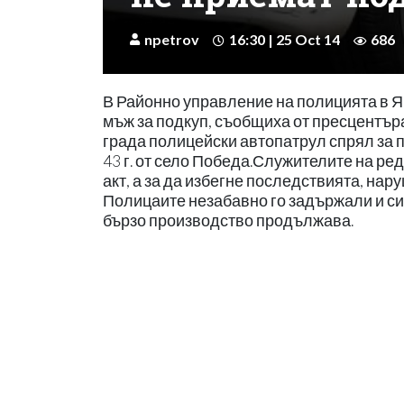
npetrov
16:30 | 25 Oct 14
686
В Районно управление на полицията в 
мъж за подкуп, съобщиха от пресцентъра 
града полицейски автопатрул спрял за п
43 г. от село Победа.Служителите на р
акт, а за да избегне последствията, нар
Полицаите незабавно го задържали и с
бързо производство продължава.