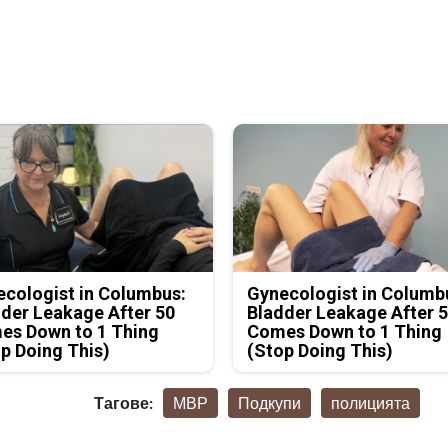
cologist in Columbus:
Gynecologist in Columb
der Leakage After 50
Bladder Leakage After 
es Down to 1 Thing
Comes Down to 1 Thing
p Doing This)
(Stop Doing This)
Тагове:
МВР
Подкупи
полицията