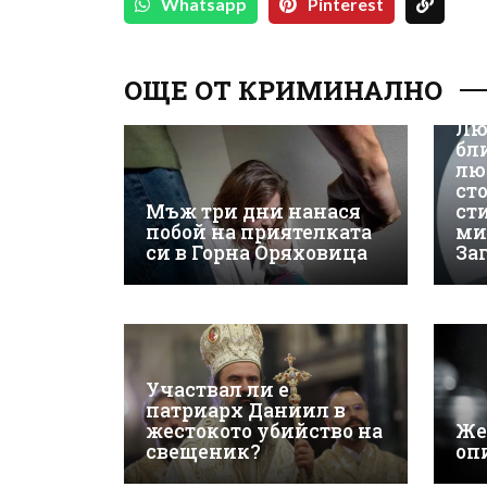
Whatsapp
Pinterest
ОЩЕ ОТ КРИМИНАЛНО
Лю
бл
лю
ст
Мъж три дни нанася
ст
побой на приятелката
ми
си в Горна Оряховица
За
Участвал ли е
патриарх Даниил в
жестокото убийство на
Же
свещеник?
оп