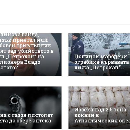
линска банда,
изък приятел или
бовен триъгълник
оят зад убийството в
ил „Петрохан“ на
Полицаи мародери
лионера Владо
ограбиха кървавата
гатото?
хижа „Петрохан“
Иззеха над 2,6 тона
на с газов пистолет
кокаин в
ита да обере аптека
Атлантическия оке