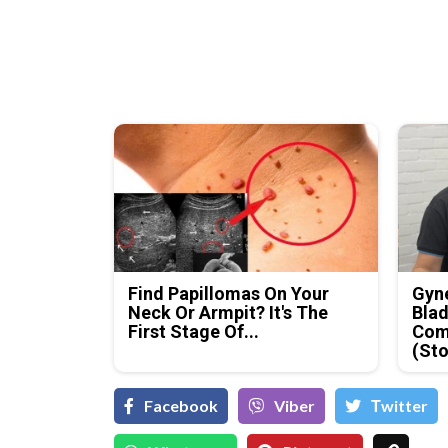
Find Papillomas On Your
Gyne
Neck Or Armpit? It's The
Blad
First Stage Of...
Com
(Sto
Facebook
Viber
Тwitter