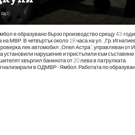
0
Ямбол е образувано бързо производство срещу 43-год
на МВР. В четвъртък около 18 часа на ул. „Гр. Игнатиев
роверка лек автомобил „Опел Астра”, управляван от И
еда установили нарушение и пристъпили към съставяне
ушителят хвърлил банкнота от 20 лева в патрулката.
игнализирали в ОДМВР–Ямбол. Работата по образува