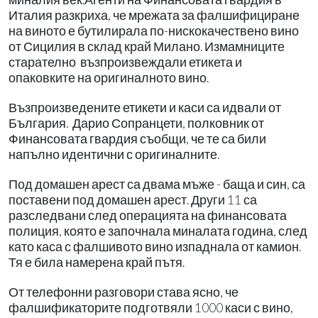
Италия разкриха, че мрежата за фалшифициране
на виното е бутилирала по-нискокачествено вино
от Сицилия в склад край Милано. Измамниците
старателно възпроизвеждали етикета и
опаковките на оригиналното вино.
Възпроизведените етикети и каси са идвали от
България. Дарио Сопранцети, полковник от
Финансовата гвардия съобщи, че те са били
напълно идентични с оригиналните.
Под домашен арест са двама мъже - баща и син, са
поставени под домашен арест. Други 11 са
разследвани след операцията на финансовата
полиция, която е започнала миналата година, след
като каса с фалшивото вино изпаднала от камион.
Тя е била намерена край пътя.
От телефонни разговори става ясно, че
фалшификаторите подготвяли 1000 каси с вино,