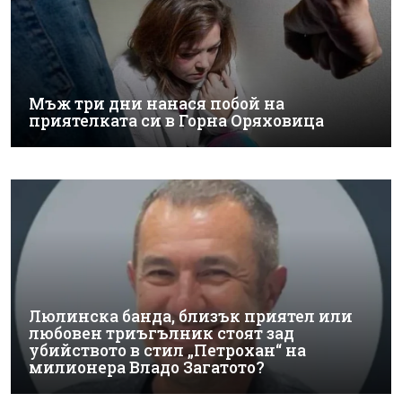
Мъж три дни нанася побой на
приятелката си в Горна Оряховица
Люлинска банда, близък приятел или
любовен триъгълник стоят зад
убийството в стил „Петрохан“ на
милионера Владо Загатото?