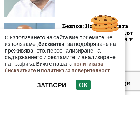
Безлов: Най-голямата
опасност е фентанилът
С използването на сайта вие приемате, че
да се смесва с кокаин и
използваме „
" за подобряване на
бисквитки
„би...
преживяването, персонализиране на
съдържанието и рекламите, и анализиране
на трафика. Вижте нашата
политика за
и
.
бисквитките
политика за поверителност
Киев: 16 000 чужденци
ЗАТВОРИ
OK
се сражават в
украинските
въоръжени сили