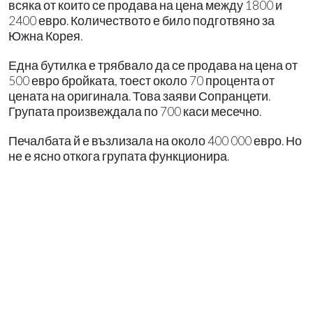
всяка от които се продава на цена между 1800 и
2400 евро. Количеството е било подготвяно за
Южна Корея.
Една бутилка е трябвало да се продава на цена от
500 евро бройката, тоест около 70 процента от
цената на оригинала. Това заяви Сопранцети.
Групата произвеждала по 700 каси месечно.
Печалбата й е възлизала на около 400 000 евро. Но
не е ясно откога групата функционира.