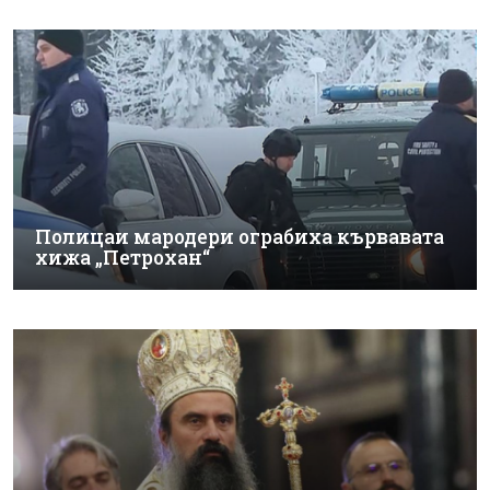
Полицаи мародери ограбиха кървавата
хижа „Петрохан“