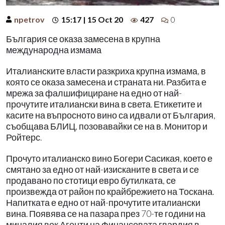
npetrov
15:17 | 15 Oct 20
427
0
България се оказа замесена в крупна
международна измама
Италианските власти разкриха крупна измама, в
която се оказа замесена и страната ни. Разбита е
мрежа за фалшифициране на едно от най-
прочутите италиански вина в света. Етикетите и
касите на въпросното вино са идвали от България,
съобщава БЛИЦ, позовавайки се на в. Монитор и
Ройтерс.
Прочуто италианско вино Богери Сасикая, което е
смятано за едно от най-изисканите в света и се
продавано по стотици евро бутилката, се
произвежда от район по крайбрежието на Тоскана.
Напитката е едно от най-прочутите италиански
вина. Появява се на пазара през 70-те години на
миналия век.Агенти на Финансовата гвардия в